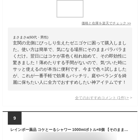
価格と在庫を
楽天
でチェック
>>
まさまさa(60代・男性)
玄関の北側にびっしり生えたゼニゴケに困って購入しまし
た。使い方は簡単で、気になる場所にそのままパラパラま
くだけ。翌日にはコケが茶色く枯れ始めて、その即効性に
驚きました！薄めたりする手間がないので、気づいた時に
サッと使えるのが本当に便利です。今まで色々試しました
が、これが一番手軽で効果もバッチリ。庭やベランダを綺
麗に保ちたい人に全力でおすすめしたい神アイテムです！
全てのおすすめコメント
(
1
件)
>
9
レインボー薬品 コケとーるシャワー 1000mlボトル×8個 【そのまま散布するだけ シャワータイプ 苔 コケ ゼニゴケ 駆除剤 約1ヶ月持続 玄関周り コンクリート テラス 庭 駐車場 ベランダ 玄関先 墓石 タイル】【おしゃれ おすすめ】[CB99]