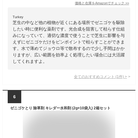
価格と在庫を
Amazon
でチェック
>>
Turkey
芝生の中など他の植物が近くにある場所でゼニゴケを駆除
したい時に便利な薬剤です。光合成を阻害して枯らす仕組
みになっていて、適切な濃度で使うことで芝生に影響を与
えずにゼニゴケだけをピンポイントで枯らすことができま
す。水で薄めてジョウロ等で散布するので少し手間はかか
りますが、広い範囲を効率よく処理したい場合には大活躍
してくれますよ。
全てのおすすめコメント
(
1
件)
>
6
ゼニゴケとり 除草剤 キレダー水和剤 (2g×10袋入) 2箱セット