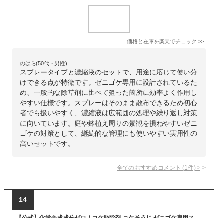
価格と在庫を
楽天
でチェック
>>
のはら(50代・男性)
スプレータイプと濃縮液のセットで、用途に応じて使い分
けできる点が特徴です。ゼニゴケ専用に設計されているた
め、一般的な除草剤に比べて狙った箇所に効率よく作用し
やすい仕様です。スプレーはそのまま散布できるため初心
者でも扱いやすく、濃縮液は広範囲の処理や繰り返し対策
に向いています。庭や鉢植え周りの景観を損ねやすいゼニ
ゴケの対策として、継続的な管理にも使いやすい実用性の
高いセットです。
全てのおすすめコメント
(
1
件)
>
14
【公式】化学合成成分ゼロ！コケ駆除剤 コケそうじ ゼニゴケ専用スプレー 500ml×3本組 パネフリ工業【除去 対策 国産 日本製 苔 こけ コンクリート 除草剤 駐車場 天然由来 庭 ガーデニング ガーデン 梅雨】【出荷場所が別のため別商品と同梱不可】