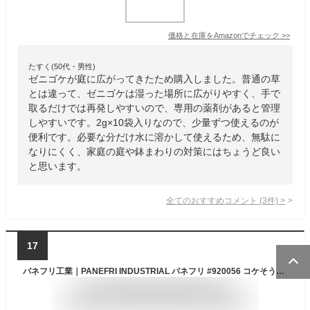
価格と在庫を
Amazon
でチェック
>>
たすく(50代・男性)
ゼニゴケが庭に広がってきたため購入しました。普通の草
とは違って、ゼニゴケは湿った場所に広がりやすく、手で
取るだけでは再発しやすいので、専用の薬剤があると管理
しやすいです。2g×10袋入りなので、少量ずつ使えるのが
便利です。必要な分だけ水に溶かして使えるため、無駄に
なりにくく、家庭の庭や鉢まわりの対策にはちょうど良い
と思います。
全てのおすすめコメント
(
3
件)
>
17
パネフリ工業｜PANEFRI INDUSTRIAL パネフリ #920056 コケそうじゼニゴケスプレー