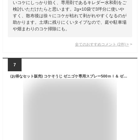
いコケにしっかり効く、専用剤であるキレダー水和剤をご
検討いただけたらと思います。2g×10袋で3坪分に使いや
すく、散布後は徐々にコケが枯れて剥がれやすくなるのが
助かります。土壌に残りにくいタイプなので、庭や駐車場
や畑まわりのコケ掃除にも。
全てのおすすめコメント
(
2
件)
>
7
(お得なセット販売) コケそうじ ゼニゴケ専用スプレー500ｍｌ＆ ゼニゴケ専用濃縮液 500ml パネフリ工業