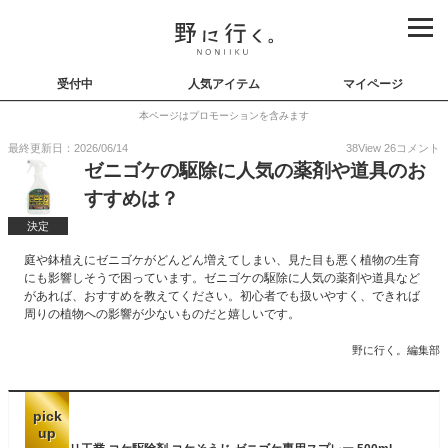
受付中
人気アイテム
マイページ
本ページはプロモーションを含みます
最終更新日：2026/06/14
38
View
26
コメント
ゼニゴケの駆除に人気の薬剤や道具のお
すすめは？
決定
庭や鉢植えにゼニゴケがどんどん増えてしまい、見た目も悪く植物の生育
にも影響しそうで困っています。ゼニゴケの駆除に人気の薬剤や道具など
があれば、おすすめを教えてください。初心者でも扱いやすく、できれば
周りの植物への影響が少ないものだと嬉しいです。
野に行く。編集部
pick
up