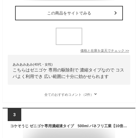
この商品をサイトでみる
価格と在庫を
楽天
でチェック
>>
あみあみあみ(40代・女性)
こちらはゼニゴケ 専用の駆除剤で 濃縮タイプなので コス
パよく利用でき 広い範囲に十分に効かせられます
全てのおすすめコメント（2件）
3
コケそうじ ゼニゴケ専用濃縮液タイプ 500ml パネフリ工業【10倍希釈】