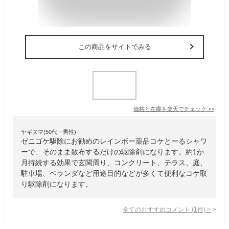
この商品をサイトでみる
価格と在庫を
楽天
でチェック
>>
ヤギヌマ(50代・男性)
ゼニゴケ駆除にお勧めのレインボー薬品コケとーるシャワ
ーで、そのまま散布するだけの駆除剤になります。約1か
月持続する効果で玄関周り、コンクリート、テラス、庭、
駐車場、ベランダなど用途目的などが多くて便利なコケ取
り駆除剤になります。
全てのおすすめコメント
(
1
件)
>