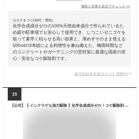
価格と在庫を
楽天
でチェック
>>
カタナまつり(40代・男性)
化学合成成分ゼロの100%天然由来成分で作られているた
め庭や駐車場でも安心して使用でき、しつこいゼニゴケを
狙って素早く枯らせる高い効果と、薄めずそのまま使える
500mlの3本組による利便性を兼ね備えた、梅雨時期など
のコンクリートやガーデニングの苔対策に最適な国産の安
心・安全なコケ駆除剤です。
全てのおすすめコメント
(
2
件)
>
15
【公式】【 イシクラゲも強力駆除 】化学合成成分ゼロ！コケ駆除剤 コケそうじスプレー 500ml パネフリ工業【コケ 除去 対策 国産 日本製 苔 こけ ゼニゴケ いしくらげ 除草剤 駐車場 庭 手入れ ガーデニング 天然素材 オーガニック】【出荷場所が別のため別商品と同梱不可】