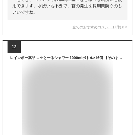
用できます。水洗いも不要で、苔の発生を長期間防ぐのも
いいですね。
全てのおすすめコメント
(
1
件)
>
12
レインボー薬品 コケとーるシャワー 1000mlボトル×16個 【そのまま散布するだけ シャワータイプ 苔 コケ ゼニゴケ 駆除剤 約1ヶ月持続 玄関周り コンクリート テラス 庭 駐車場 ベランダ 玄関先 墓】【おしゃれ おすすめ】[CB99]