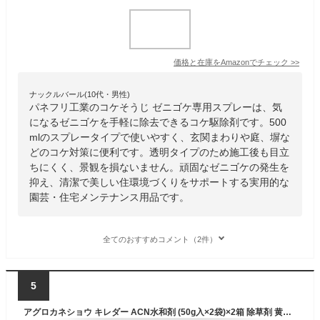
価格と在庫を
Amazon
でチェック
>>
ナックルバール(10代・男性)
パネフリ工業のコケそうじ ゼニゴケ専用スプレーは、気
になるゼニゴケを手軽に除去できるコケ駆除剤です。500
mlのスプレータイプで使いやすく、玄関まわりや庭、塀な
どのコケ対策に便利です。透明タイプのため施工後も目立
ちにくく、景観を損ないません。頑固なゼニゴケの発生を
抑え、清潔で美しい住環境づくりをサポートする実用的な
園芸・住宅メンテナンス用品です。
全てのおすすめコメント（2件）
5
アグロカネショウ キレダー ACN水和剤 (50g入×2袋)×2箱 除草剤 黄赤色