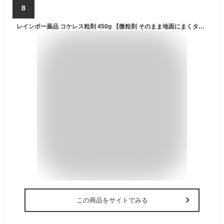
8
レインボー薬品 コケレス粒剤 450g 【微粒剤 そのまま地面にまくタイプ ゼニゴケ 苔 コケ類全般 非農耕地用 家庭用 コケ専用 駆除剤 コケ駆除剤 速効性 テラス ベランダ 玄関先 庭】【おしゃれ おすすめ】[CB99]
この商品をサイトでみる