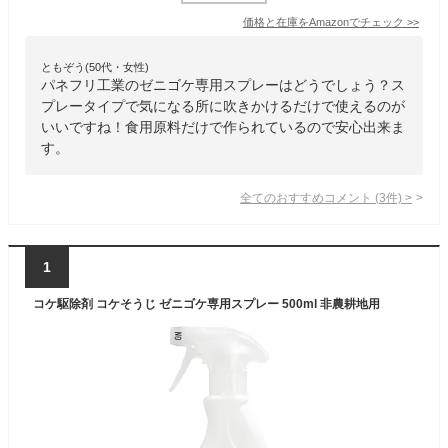
価格と在庫を
Amazon
でチェック
>>
ともぞう(50代・女性)
パネフリ工業のゼニゴケ専用スプレーはどうでしょう？ス
プレータイプで気になる所に吹きかけるだけで使えるのが
いいですね！食用原料だけで作られているので安心出来ま
す。
全てのおすすめコメント
(
3
件)
>
1
コケ駆除剤 コケそうじ ゼニゴケ専用スプレー 500ml 非農耕地用