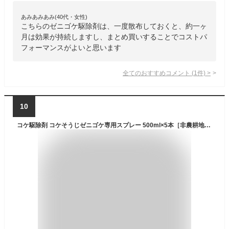
あみあみあみ(40代・女性)
こちらのゼニゴケ駆除剤は、一度散布しておくと、約一ヶ
月は効果が持続しますし、まとめ買いすることでコストパ
フォーマンスがよいと思います
全てのおすすめコメント
(
1
件)
>
10
コケ駆除剤 コケそうじゼニゴケ専用スプレー 500ml×5本［非農耕地用］