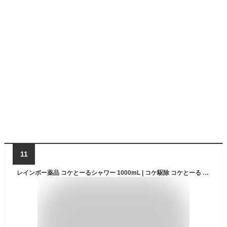
11
レインボー薬品 コケとーるシャワー 1000mL | コケ駆除 コケとーる レインボー薬品 シャワータイプ 駆除剤 エコパウチ 玄関周り コンクリート テラス 庭 駐車場 ベランダ 墓石 タイル エクステリア 苔 ゼニゴケ 水洗い不要 直接スプレー 殺菌剤 殺虫剤 消毒剤 除草剤