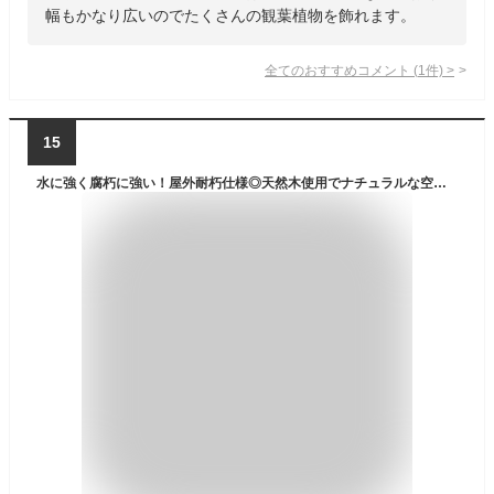
幅もかなり広いのでたくさんの観葉植物を飾れます。
全てのおすすめコメント
(
1
件)
>
15
水に強く腐朽に強い！屋外耐朽仕様◎天然木使用でナチュラルな空間に！防腐防蟻処理済フラワースタンド。目地が水抜き穴代わりにもなりお花快適。訳アリ品＜ロータイプ＞長さ約900mm・幅約210mm花台/植木鉢/棚/屋外/国産/杉/木製/ACQ/エクステリア/庭/ベランダ