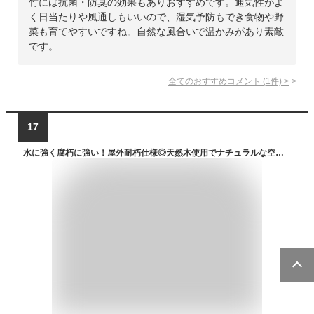
竹には抗菌・防臭の効果もありおすすめです。通気性がよ
く日当たりや風通しもいいので、湿気予防もでき食物や野
菜も育てやすいですね。自然な風合いで温かみがあり素敵
です。
全てのおすすめコメント
(
1
件)
>
17
水に強く腐朽に強い！屋外耐朽仕様◎天然木使用でナチュラルな空間に！防腐防蟻処理済フラワースタンド。目地が水抜き穴代わりにもなりお花快適。訳アリ品＜ハイタイプ＞長さ約900mm・幅約210mm花台/植木鉢/棚/屋外/国産/杉/木製/ACQ/エクステリア/庭/ベランダ