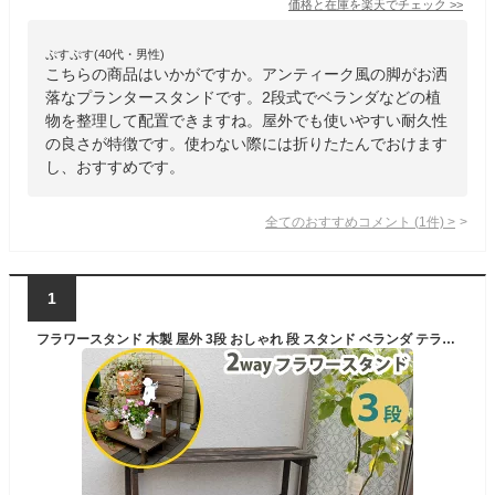
価格と在庫を
楽天
でチェック
>>
ぷすぷす(40代・男性)
こちらの商品はいかがですか。アンティーク風の脚がお洒
落なプランタースタンドです。2段式でベランダなどの植
物を整理して配置できますね。屋外でも使いやすい耐久性
の良さが特徴です。使わない際には折りたたんでおけます
し、おすすめです。
全てのおすすめコメント
(
1
件)
>
1
フラワースタンド 木製 屋外 3段 おしゃれ 段 スタンド ベランダ テラス ガーデニング ステップ台 縁台 ベンチ 踏み台 花台 プランターラック 段差解消 段差 ステップ 玄関 ベランダ 通販 プランター ラック ガーデンラック 木 フラワーラック