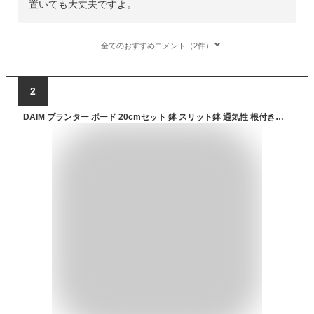
置いても大丈夫ですよ。
全てのおすすめコメント（2件）
2
DAIM プランター ボード 20cmセット 鉢 スリット鉢 通気性 根付き防止 湿気 ランター フラワー スタンド 鉢置台 鉢台 鉢置き 鉢置き台 ラック