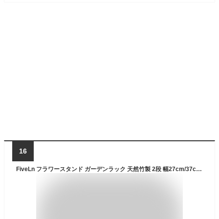
16
FiveLn フラワースタンド ガーデンラック 天然竹製 2段 幅27cm/37cm/47cm/57cm フラワーラック プランタースタンド 鉢植え 植木鉢スタンド 園芸ラック 植物棚 盆栽棚 多肉植物 花台 植物スタンド飾り台 花収納 安定性 屋外 室内 玄関先 シンプル (原色-2段-幅57cm)