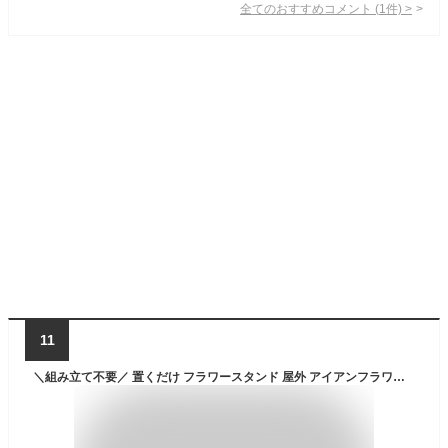
全てのおすすめコメント
(
1
件)
>
11
＼組み立て不要／ 置くだけ フラワースタンド 屋外 アイアンフラワーシェルフ2段 フラワーラック プランタースタンド プランター スタンド ガーデンラック おしゃれ 屋内 黒 白 コンパクト PSG02