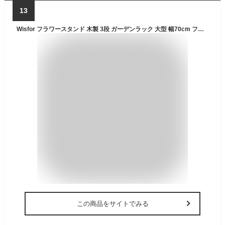
13
Wisfor フラワースタンド 木製 3段 ガーデンラック 大型 幅70cm フラワーラック 園芸ラック 植物棚 肉植物 観葉植物 室内/屋外/ベランダ プランタースタンド 花置き棚 植木鉢スタンド 花台 オープンラック ブラウン
この商品をサイトでみる