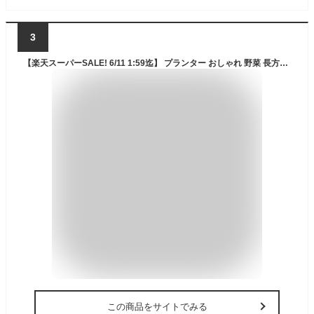
3
【楽天スーパーSALE! 6/11 1:59迄】 プランター おしゃれ 野菜 長方形 花壇 菜園 庭園 花 フラワーポット 園芸 植木鉢 棚 ガーデニング ガーデン 庭 屋外 家庭菜園 ベランダ ボックス 木製 フラワースタンド 室内 木製プランター スクエア イングリッシュガーデン GAR000012
この商品をサイトでみる