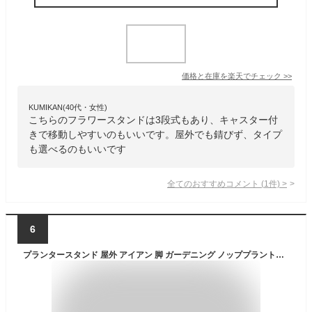
価格と在庫を
楽天
でチェック
>>
KUMIKAN(40代・女性)
こちらのフラワースタンドは3段式もあり、キャスター付
きで移動しやすいのもいいです。屋外でも錆びず、タイプ
も選べるのもいいです
全てのおすすめコメント
(
1
件)
>
6
プランタースタンド 屋外 アイアン 脚 ガーデニング ノッププラントスタンド ワイド 3点セット 花台 外 おしゃれ 園芸スタンド 鉢置き ガーデンラック フラワースタンド ウエストビレッジトーキョー 4589824362786 KNOP plant stands WIDE 3pieces set