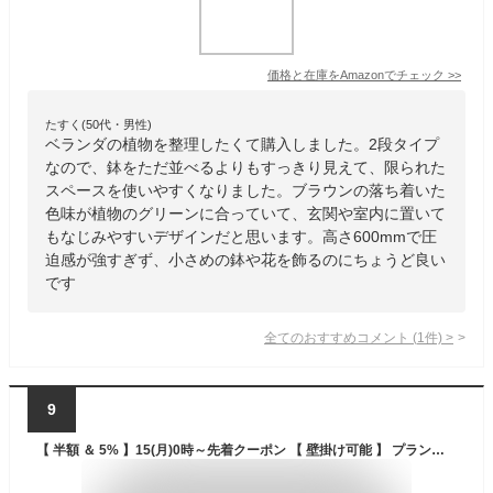
価格と在庫を
Amazon
でチェック
>>
たすく(50代・男性)
ベランダの植物を整理したくて購入しました。2段タイプ
なので、鉢をただ並べるよりもすっきり見えて、限られた
スペースを使いやすくなりました。ブラウンの落ち着いた
色味が植物のグリーンに合っていて、玄関や室内に置いて
もなじみやすいデザインだと思います。高さ600mmで圧
迫感が強すぎず、小さめの鉢や花を飾るのにちょうど良い
です
全てのおすすめコメント
(
1
件)
>
9
【 半額 ＆ 5% 】15(月)0時～先着クーポン 【 壁掛け可能 】 プランタースタンド 屋外 壁掛け プランターラック フラワースタンド 2段 折りたたみ アイアン フラワーラック ガーデンラック ガーデニングラック 園芸ラック 鉢スタンド プランター台 鉢置き おしゃれ 花台 室内