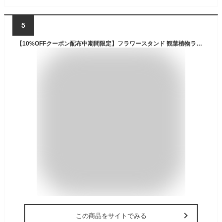
5
【10%OFFクーポン配布中期間限定】フラワースタンド 観葉植物ラック フラワースタンド 2段 3段 花台、キャスター付き 植物棚 室内 屋外 プランタースタンド、おしゃれ 錆びない 幅80/100/120cm
この商品をサイトでみる