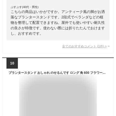
ぷすぷす(40代・男性)
こちらの商品はいかがですか。アンティーク風の脚がお洒
落なプランタースタンドです。2段式でベランダなどの植
物を整理して配置できますね。屋外でも使いやすい耐久性
の良さが特徴です。使わない際には折りたたんでおけます
し、おすすめです。
全てのおすすめコメント
(
1
件)
>
10
プランタースタンド おしゃれ のせるんです ロング 角 600 フラワースタンド アイアン 花台 屋外 アンティーク プランター スタンド 鉢 ガーデニング プランター台 園芸 鉢置き 観葉植物 バルコニー ベランダ テラス 多肉植物 盆栽 ガーデン用品 新生活