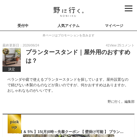
受付中
人気アイテム
マイページ
本ページはプロモーションを含みます
最終更新日：2026/06/24
41
View
25
コメント
プランタースタンド｜屋外用のおすすめ
は？
決定
ベランダや庭で使えるプランタースタンドを探しています。屋外設置なの
で錆びない木製のものなどが良いのですが、何かおすすめはありますか。
おしゃれなものがいいです。
野に行く。編集部
pick
up
【 半額 ＆ 5% 】15(月)0時～先着クーポン 【 壁掛け可能 】 プランタースタンド 屋外 壁掛け プランターラック フラワースタンド 2段 折りたたみ アイアン フラワーラック ガーデンラック ガーデニングラック 園芸ラック 鉢スタンド プランター台 鉢置き おしゃれ 花台 室内