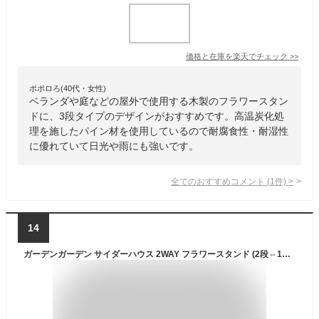
価格と在庫を
楽天
でチェック
>>
ポポロろ(40代・女性)
ベランダや庭などの屋外で使用する木製のフラワースタン
ドに、3段タイプのデザインがおすすめです。高温炭化処
理を施したパイン材を使用しているので耐腐食性・耐湿性
に優れていて日光や雨にも強いです。
全てのおすすめコメント
(
1
件)
>
14
ガーデンガーデン サイダーハウス 2WAY フラワースタンド (2段⇔1段) ワイドタイプ 幅80cm ダークブラウン JSFS2-800DBR