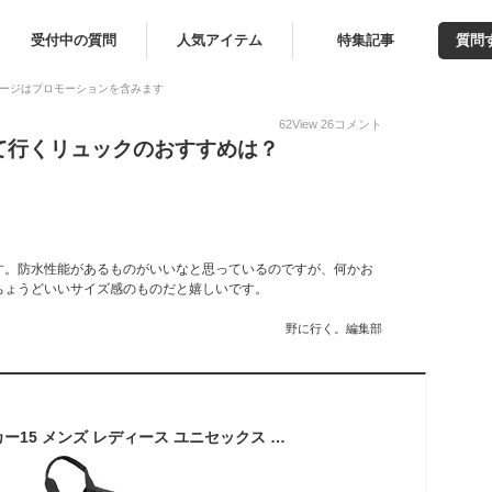
受付中の質問
人気アイテム
特集記事
質問
ージはプロモーションを含みます
62
View
26
コメント
て行くリュックのおすすめは？
す。防水性能があるものがいいなと思っているのですが、何かお
ちょうどいいサイズ感のものだと嬉しいです。
野に行く。編集部
[コールマン] ウォーカー15 メンズ レディース ユニセックス リュック バックパック バッグ 15L 通勤 通学 ビジネス 軽量 小さめ