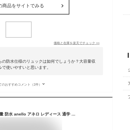
の商品をサイトでみる
価格と在庫を
楽天
でチェック
>>
らの防水仕様のリュックは如何でしょうか？大容量収
ルで使いやすいと思います。
てのおすすめコメント（2件）
リュック メンズ 大容量 防水 anello アネロ レディース 通学 通勤 18L A4 大人 男子 女子 高校生 大学生 旅行 アウトドア ブランド 黒 ブラック グレー ネイビー 撥水 止水ファスナー 1泊 バックパック リュックサック 多機能 キャリーオン パソコン PC 収納 ポケット 多い