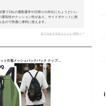
軽量で15Lの通勤通学や日帰りの外出にちょうどいい
の通気性やクッション性があり、サイドポケットに飲
あるので快適に便利に使えます。
全てのおすすめコメント
(
8
件)
>
大容量20Lマルチポケット巾着メッシュバックパック ナップサック メンズ レディース 大人 リュック リュックサック バックパック メッシュ ナップザック 20L 大容量 大きめ A4 B4 収納 ポケット 軽量 おしゃれ 通勤 通学 スポーツ スパバッグ サウナ ジム フェス メール便