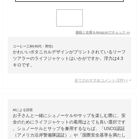
価格と在庫を
Amazon
でチェック
>>
コーヒー三杯(40代・男性)
かわいいボタニカルデザインがプリントされているリーフ
ツアラーのライフジャケットはいかがですか。浮力は4.3
キロです。
全てのおすすめコメント
(
2
件)
>
AIによる回答
お子さんと一緒にシュノーケルやサップを楽しむ際に、安
全のためにライフジャケットの着用はとても良い選択です
。シュノーケルとサップを兼用するならば、「USCG認証
（アメリカ沿岸警備隊認証）」や「国際安全基準を満たし