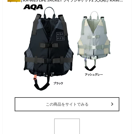
[ AQA ] KA-9025 LIFE JACKET ライフジャケット2 大人向け KA9025 [ シュノーケリング用 ]
この商品をサイトでみる