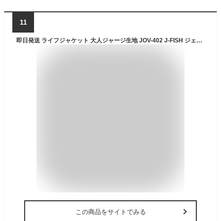
11
即日発送 ライフジャケット 大人ジャージ生地 JOV-402 J-FISH ジェイフィッシュ ウエットスーツ生地 J-fish シュノーケリング JOV402 男女兼用 SUP サップ 川遊び マリンベスト パドルスポーツ レジャー
この商品をサイトでみる