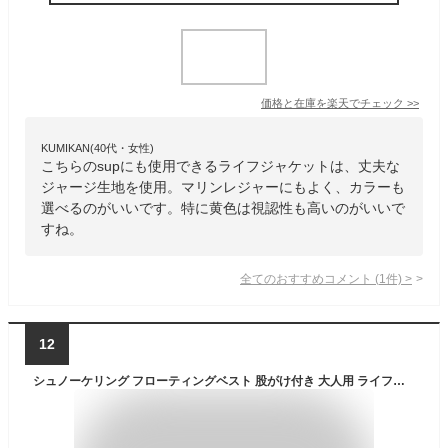
価格と在庫を
楽天
でチェック
>>
KUMIKAN(40代・女性)
こちらのsupにも使用できるライフジャケットは、丈夫な
ジャージ生地を使用。マリンレジャーにもよく、カラーも
選べるのがいいです。特に黄色は視認性も高いのがいいで
すね。
全てのおすすめコメント
(
1
件)
>
12
シュノーケリング フローティングベスト 股がけ付き 大人用 ライフジャケット シュノーケルベスト HeleiWaho ヘレイワホ 海水浴 ビーチアイテム 海遊び プール 安全設計 水辺レジャー 川遊び