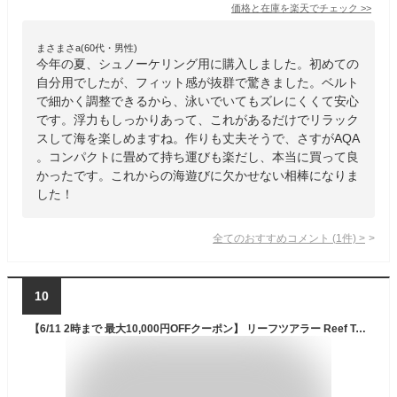
価格と在庫を
楽天
でチェック
>>
まさまさa(60代・男性)
今年の夏、シュノーケリング用に購入しました。初めての
自分用でしたが、フィット感が抜群で驚きました。ベルト
で細かく調整できるから、泳いでいてもズレにくくて安心
です。浮力もしっかりあって、これがあるだけでリラック
スして海を楽しめますね。作りも丈夫そうで、さすがAQA
。コンパクトに畳めて持ち運びも楽だし、本当に買って良
かったです。これからの海遊びに欠かせない相棒になりま
した！
全てのおすすめコメント
(
1
件)
>
10
【6/11 2時まで 最大10,000円OFFクーポン】 リーフツアラー Reef Tourer マリン シュノーケリングベスト スリム ジュニア マリンスポーツ グッズ 小物 浮きベスト 浮力 海 川 プール シュノーケリング スノーケリング レジャー RA0402 SMP