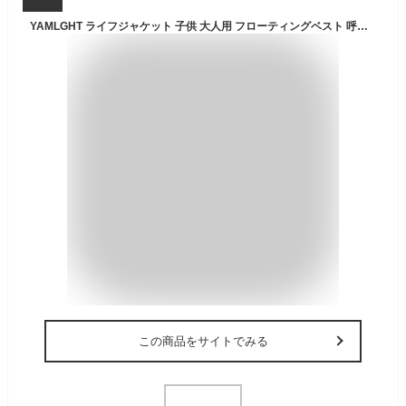
YAMLGHT ライフジャケット 子供 大人用 フローティングベスト 呼び子付き 救命胴衣 水泳 海水浴 釣り(Orange-M)
この商品をサイトでみる