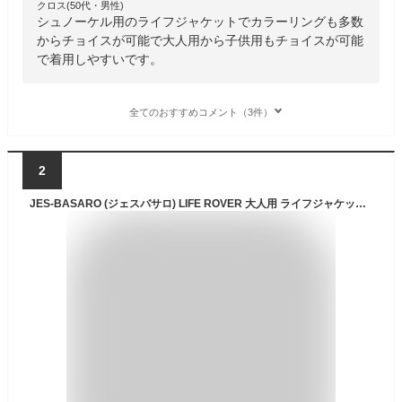
クロス(50代・男性)
シュノーケル用のライフジャケットでカラーリングも多数
からチョイスが可能で大人用から子供用もチョイスが可能
で着用しやすいです。
全てのおすすめコメント（3件）
2
JES-BASARO (ジェスバサロ) LIFE ROVER 大人用 ライフジャケット シュノーケリング ベスト フローティングベスト 釣り 固型式ライフジャケット 浮力7kg 浮力7N bas-life-if001M 身長:135-175cm Mサイズ (ブラック)