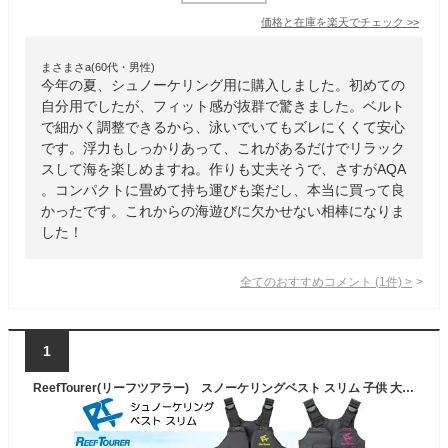
価格と在庫を
楽天
でチェック
>>
まさまさa(60代・男性)
今年の夏、シュノーケリング用に購入しました。初めての
自分用でしたが、フィット感が抜群で驚きました。ベルト
で細かく調整できるから、泳いでいてもズレにくくて安心
です。浮力もしっかりあって、これがあるだけでリラック
スして海を楽しめますね。作りも丈夫そうで、さすがAQA
。コンパクトに畳めて持ち運びも楽だし、本当に買って良
かったです。これからの海遊びに欠かせない相棒になりま
した！
全てのおすすめコメント
(
1
件)
>
1
ReefTourer(リーフツアラー) スノーケリングベスト スリム 子供 大人 REEF TOURER シュノーケル RA0402 RA-0402 ライフジャケット スノーケル シュノーケリング フローティングベスト ライフジャケット