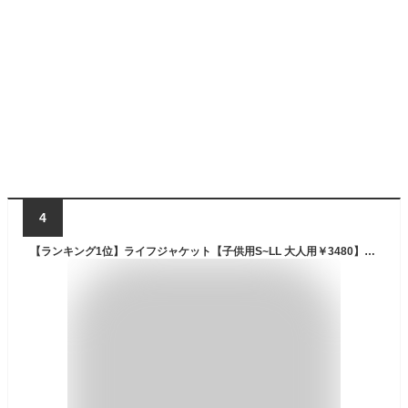
4
【ランキング1位】ライフジャケット【子供用S~LL 大人用￥3480】ライフジャケット 子供 大人用 釣り 子供用 キッズ ジュニア ライフベスト 子ども ママ シュノーケリング シーケー 人気 フローティングベスト マリンスポーツ 桜マーク無し 防災 マリンシューズ ck-12001 和