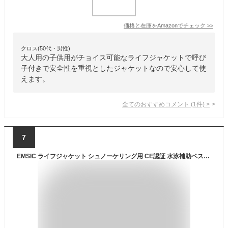
価格と在庫を
Amazon
でチェック
>>
クロス(50代・男性)
大人用の子供用がチョイス可能なライフジャケットで呼び
子付きで安全性を重視としたジャケットなので安心して使
えます。
全てのおすすめコメント
(
1
件)
>
7
EMSIC ライフジャケット シュノーケリング用 CE認証 水泳補助ベスト フローティングベスト 大人用 子供用 男女兼用 強い浮力 救命胴衣 災害対策用 防災 緊急用 釣り サーフィン 漂流 カヤック 海上作業 (レッド, M)