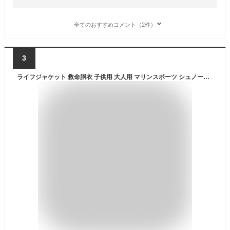
全てのおすすめコメント（2件）
3
ライフジャケット 救命胴衣 子供用 大人用 マリンスポーツ シュノーケル 反射材【スポーツ】【夏用品】◇ALW-RJ-J04 | 大きいサイズ キッズ サーフィン ウェイクボード ジェットスキー シュノーケリング こども ジュニア 釣り用 防災 フローティングベスト 防災用品 海 子供