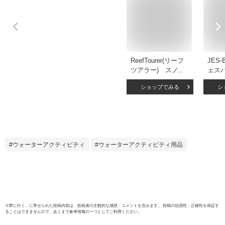
ReefTourer(リーフ
JES-
ツアラー) スノー
ェスバ
ケリングベスト ス
ROV
ショップでみる
シ
リム 子供 大人
イフ
REEF TOURER シ
ュノ
ュノーケル RA0402
スト
RA-0402 ライフジ
グベス
ャケット スノーケ
式ラ
ル シュノーケリン
浮力7
ウォーターアクティビティ
ウォーターアクティビティ用品
グ フローティング
bas-l
ベスト ライフジャ
長:13
ケット
イズ 
※
野に行く。
に寄せられた投稿内容は、投稿者の主観的な感想・コメントを含みます。 投稿の信憑性・正確性を保証す
ることはできませんので、あくまで参考情報の一つとしてご利用ください。