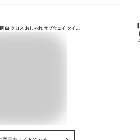
壁紙 のり付き タイル柄 白 クロス おしゃれ サブウェイ タイル グレータイル ブラック 黒 モザイクタイル くすみブルー アクセントクロス モダン モノトーン 撥水 サイクル消臭 不燃 DIY リフォーム 国産壁紙 生のり付き壁紙
の商品をサイトでみる