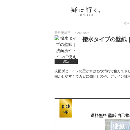
本ペ
最終更新日：2026/06/26
撥水タイプの壁紙
決定
洗面所とトイレの壁が水はねや汚れで傷んでき
除がしやすくてカビに強いものや、デザイン性
pick
up