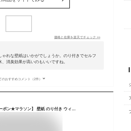
価格と在庫を
楽天
でチェック
>>
しゃれな壁紙はいかがでしょうか。のり付きでセルフ
水、消臭効果が高いのもいいですね。
てのおすすめコメント（2件）
【最大8000円OFFクーポン★マラソン】 壁紙 のり付き ウィリアム・モリス モリス柄 フェミニン エレガンス 大人女子 おしゃれ アンティーク クラシック イギリス ジャスミン 花柄 ボタニカル 鳥 鹿 森 グリーン 抗菌 撥水 不燃 壁紙 DIY 国産壁紙 生のり付き壁紙 洗面所