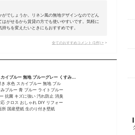
かがでしょうか。リネン風の無地デザインなのでどん
てはがせるから賃貸の方でも使いやすいです。気軽に
気持ちを変えたいときにもおすすめです。
全てのおすすめコメント
(
1
件)
>
壁紙 のり付き 水色 スカイブルー 無地 ブルーグレー くすみブルー 青 ブルー ライトブルー パステルブルー 抗菌 キズに強い 汚れ防止 消臭 撥水 ペット対応 クロス おしゃれ DIY リフォーム トイレ 洗面所 国産壁紙 生のり付き壁紙