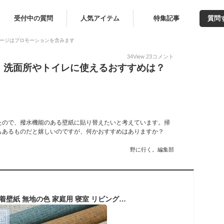
受付中の質問
人気アイテム
特集記事
質問
ージはプロモーションを含みます
34
View
23
コメント
｜洗面所やトイレに使えるおすすめは？
たので、撥水機能のある壁紙に貼り替えたいと考えています。掃
もあるものだと嬉しいのですが、何かおすすめはありますか？
野に行く。編集部
送料無料 壁紙 自己接着壁紙 無地の色 家庭用 寝室 リビングルーム コージー 防水ピュアカラー リネン風 汚れに強い 簡単貼付 無地 無地タイプ 高品質 diy 撥水 壁紙保護シート 純色 賃貸OK 貼ってはがせる シール壁紙 のり付き壁紙 カッティングシート リフォームシート