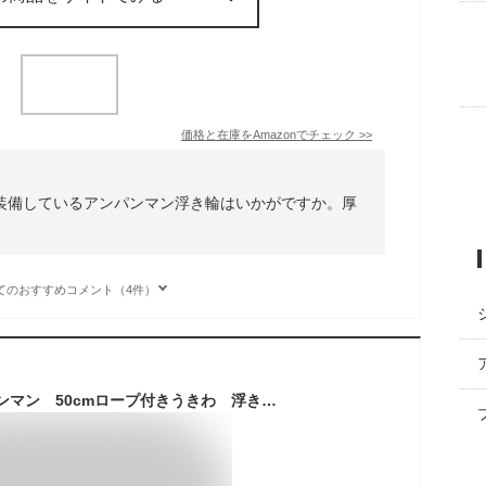
価格と在庫を
Amazon
でチェック
>>
装備しているアンパンマン浮き輪はいかがですか。厚
。
てのおすすめコメント（4件）
メール便OK● アンパンマン 50cmロープ付きうきわ 浮き輪 3歳以上/足入れ浮き輪/ベビーボート/子供用ビニールプール/ウキワ/水遊び/アガツマ/