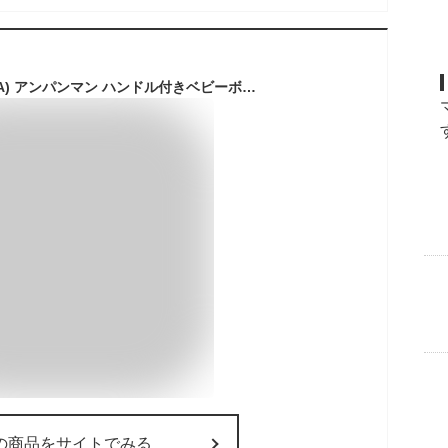
アガツマ(AGATSUMA) アンパンマン ハンドル付きベビーボート W700×H290×D800mm
の商品をサイトでみる