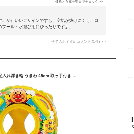
価格と在庫を
楽天
でチェック
>>
す。かわいいデザインですし、空気が抜けにくく、ロ
のプール・水遊び用にぴったりですよ。
全てのおすすめコメント
(
1
件)
>
アンパンマン ベビー足入れ浮き輪 うきわ 45cm 取っ手付き ロープ付き 赤ちゃん 1歳 2歳