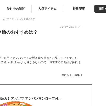
受付中の質問
人気アイテム
特集記事
質問
ージはプロモーションを含みます
31
View
26
コメント
き輪のおすすめは？
プール用にアンパンマンの浮き輪を買おうと思っています。た
して選べばいいかよく分からないので、おすすめの商品があれば
野に行く。編集部
【メール便利用！送料込み】アガツマ アンパンマンロープ付き浮輪50cm