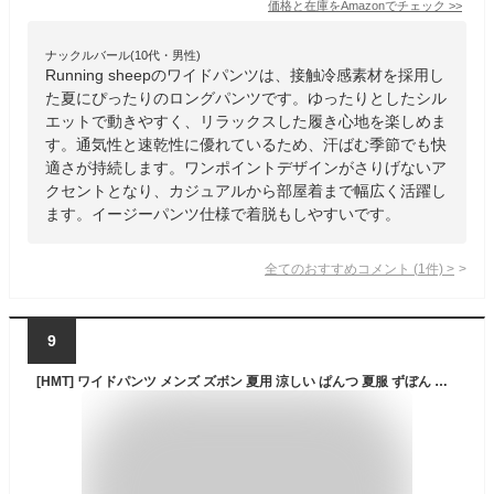
価格と在庫を
Amazon
でチェック
>>
ナックルバール(10代・男性)
Running sheepのワイドパンツは、接触冷感素材を採用し
た夏にぴったりのロングパンツです。ゆったりとしたシル
エットで動きやすく、リラックスした履き心地を楽しめま
す。通気性と速乾性に優れているため、汗ばむ季節でも快
適さが持続します。ワンポイントデザインがさりげないア
クセントとなり、カジュアルから部屋着まで幅広く活躍し
ます。イージーパンツ仕様で着脱もしやすいです。
全てのおすすめコメント
(
1
件)
>
9
[HMT] ワイドパンツ メンズ ズボン 夏用 涼しい ぱんつ 夏服 ずぼん 大きいサイズ ゆったり ボトムス 無地 ストレートパンツ 上品 ロングパンツ 加工シワ 冷感 スラックス 春 夏 秋