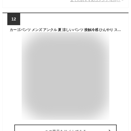
12
カーゴパンツ メンズ アンクル 夏 涼しいパンツ 接触冷感 ひんやり ストレッチ イージーパンツ スリム カーゴ アンクルパンツ 軽量 春夏 ゴムウエスト 総柄 迷彩柄 バンダナ ペイズリー カモフラ M L LL XL 大きいサイズ 全8色 5210-6310 父の日 ギフト