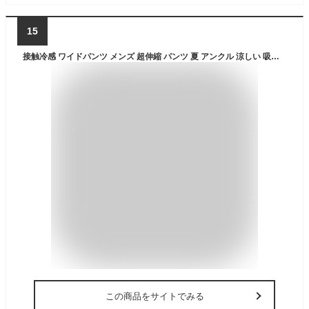
15
接触冷感 ワイドパンツ メンズ 超伸縮 パンツ 夏 アンクル 涼しい 吸水速乾 ストレッチ ルーズ 黒 紺 M L LL XL 大きいサイズ 総柄 カモフラ 迷彩柄 ペイズリー バンダナ 全8色 実用的 5210-6309 ジェネレス 父の日 ギフト
この商品をサイトでみる