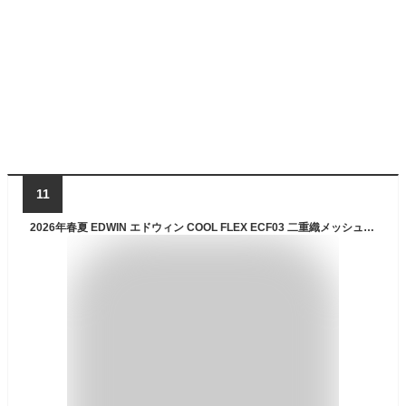
11
2026年春夏 EDWIN エドウィン COOL FLEX ECF03 二重織メッシュ構造 レギュラーストレート デニム ジーンズ 夏素材 パンツ メンズ ストレッチ クール 涼しいパンツ 送料無料