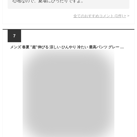
心地なので、夏場にぴったりですよ。
全てのおすすめコメント
(
1
件)
>
7
メンズ 春夏 "超"伸びる 涼しい ひんやり 冷たい 最高パンツ グレー ネイビー 灰色 紺色 テーパードパンツ 洗える シワになりにくい すぐ乾く ウォッシャブル ノンアイロン ストレッチ 防シワ 速乾 接触冷感 RS07 ビジネス カジュアル オフィス スラックス ノータック xyz