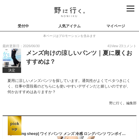
受付中
人気アイテム
マイページ
本ページはプロモーションを含みます
最終更新日：2026/06/30
41
View
23
コメント
メンズ向けの涼しいパンツ｜夏に履くお
すすめは？
決定
夏用に涼しいメンズパンツを探しています。通気性がよくてベタつきにく
く、仕事や普段着のどちらにも使いやすいデザインだと嬉しいのですが、
何かおすすめはありますか？
野に行く。編集部
pick
up
[Running sheep] ワイドパンツ メンズ 冷感 ロングパンツ ワンポイント ゆったり イージーパンツ ジャージ 下 カジュアル 接触冷感 通気速乾 夏服 rs235blk-L