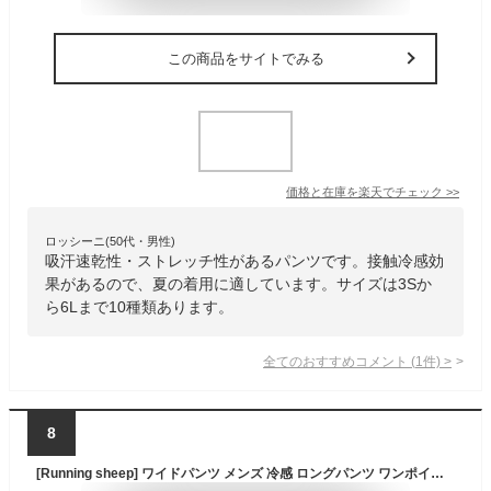
この商品をサイトでみる
価格と在庫を
楽天
でチェック
>>
ロッシーニ(50代・男性)
吸汗速乾性・ストレッチ性があるパンツです。接触冷感効
果があるので、夏の着用に適しています。サイズは3Sか
ら6Lまで10種類あります。
全てのおすすめコメント
(
1
件)
>
8
[Running sheep] ワイドパンツ メンズ 冷感 ロングパンツ ワンポイント ゆったり イージーパンツ ジャージ 下 カジュアル 接触冷感 通気速乾 夏服 rs235blk-L