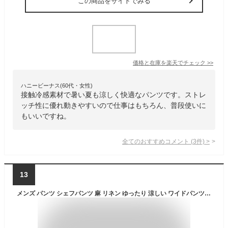
この商品をサイトでみる
価格と在庫を
楽天
でチェック
>>
ハニービーナス(60代・女性)
接触冷感素材で暑い夏も涼しく快適なパンツです。ストレ
ッチ性に優れ動きやすいので仕事はもちろん、普段使いに
もいいですね。
全てのおすすめコメント
(
3
件)
>
13
メンズ パンツ シェフパンツ 麻 リネン ゆったり 涼しい ワイドパンツ ゴムウエスト テーパードパンツ 夏 ウエストゴム イージーパンツ テーパード パンツ全12色 NEP-59 ジェネレス 父の日 ギフト