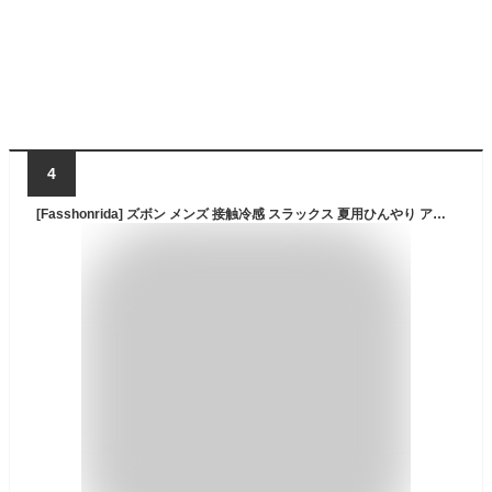
4
[Fasshonrida] ズボン メンズ 接触冷感 スラックス 夏用ひんやり アイスシルク テンセル チノパン レギュラーストレート ワイドパンツ ストレッチ テーラードパンツ 大きいサイズ ゆるテーパード ボトムス クールビズ オフィスカジュアル 薄手 軽量 涼しい サマーぱんつ 春夏秋 吸湿 通気性 人気 ずぼん おしゃれ ゴルフウェア 下 普段着 部屋着 black XL