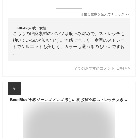
価格と在庫を
楽天
でチェック
>>
KUMIKAN(40代・女性)
こちらの綿麻素材のパンツは股上み深めで、ストレッチも
効いているのがいいです。涼感で涼しく、定番のストレー
トでシルエットも美しく、カラーも選べるのもいいですね
。
全てのおすすめコメント
(
1
件)
>
6
BeenBlue 冷感 ジーンズ メンズ 涼しい 夏 接触冷感 ストレッチ 大きいサイズ ストレート ゆったり 岡山県倉敷市 【日本企画の冷感ストレッチジーンズ】(JP, アルファベット, L, ブルー)