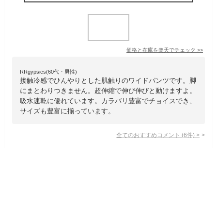
価格と在庫を
楽天
でチェック
>>
RRgypsies(60代・男性)
接触冷感でひんやりとした肌触りのワイドパンツです。脚
にまとわりつきません。超伸縮で伸び伸びと動けますよ。
吸水速乾に優れています。カラバリ豊富でチョイスでき、
サイズも豊富に揃っています。
全てのおすすめコメント
(
6
件)
>