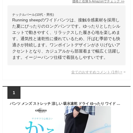
価格と在庫を
Amazon
でチェック
>>
ナックルバール(10代・男性)
Running sheepのワイドパンツは、接触冷感素材を採用し
た夏にぴったりのロングパンツです。ゆったりとしたシル
エットで動きやすく、リラックスした履き心地を楽しめま
す。通気性と速乾性に優れているため、汗ばむ季節でも快
適さが持続します。ワンポイントデザインがさりげないア
クセントとなり、カジュアルから部屋着まで幅広く活躍し
ます。イージーパンツ仕様で着脱もしやすいです。
全てのおすすめコメント
(
1
件)
>
1
パンツ メンズ ストレッチ 涼しい 吸水速乾 ドライ ゆったり ワイド エアパンツ スリム 軽い チェック ルームウェア 部屋着 ゴムウエスト シンプル 無地 おしゃれ 軽量 春夏 春 イージーパンツ 全10色 ジェネレス 父の日 ギフト