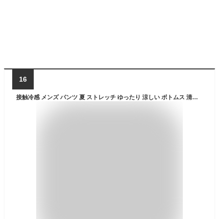
16
接触冷感 メンズ パンツ 夏 ストレッチ ゆったり 涼しい ボトムス 清涼 涼感 超伸縮 レギパン 薄手 イージーパンツ ズボン エアパンツ 前開き テレワーク ゴルフパンツ ゴルフウェア 迷彩柄 バンダナ ペイズリー カモフラ S M L LL XL XXL 3L ジェネレス