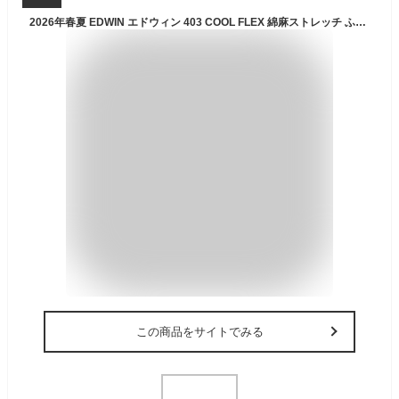
2026年春夏 EDWIN エドウィン 403 COOL FLEX 綿麻ストレッチ ふつうのストレート E403CA 股上深め クール デニム メンズ ジーンズ 涼しいパンツ 送料無料
この商品をサイトでみる