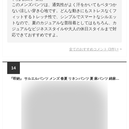
このメンズパンツは、通気性がよく汗をかいてもベタつか
ない涼しい穿き心地です。どんな動きにもストレスなくフ
ィットするトレッチ性で、シンプルでスマートなシルエッ
トなので、夏のカジュアルな普段着としてはもちろん、カ
ジュアルなビジネススタイルや大人の休日スタイルまで対
応できておすすめですよ。
全てのおすすめコメント
(
3
件)
>
14
『即納』 サルエルパンツ メンズ 春夏 リネンパンツ 夏 麻パンツ 綿麻パンツ ロングパンツ カジュアルパンツ ロングパンツ ワイドパンツ 大きいサイズ 涼しい 冷感 薄手 裾ゴム 無地 ファッション ジョガーパンツ おしゃれ M-5XL