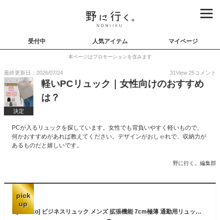
受付中
人気アイテム
マイページ
本ページはプロモーションを含みます
最終更新日：2026/07/24
31
View
25
コメント
軽いPCリュック｜女性向けのおすすめ
は？
決定
PCが入るリュックを探しています。女性でも背負いやすく軽いもので、
何かおすすめがあれば教えてください。デザインがおしゃれで、収納力が
あるものだと嬉しいです。
野に行く。編集部
pick
up
[Modiko] ビジネスリュック メンズ 拡張機能 7cm極薄 通勤用リュックサック 防水 15.6インチ PCリュック 軽量 通気性 20L 機内持ち込み バックパック A4収納可 通学 就活 出張 (ダークブラック)