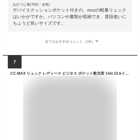
おひつじ座(70代・女性)
デバイスクッションポケット付きの、mozの軽量リュック
はいかがですか。パソコンや書類が収納でき、普段使いに
ちょうど良いサイズです。
全てのおすすめコメント（2件）
7
CC-MAX リュック レディース ビジネス ポケット数充実 14in 15.6インチ PC パソコン カジュアル A4 通勤 撥水 軽量 防犯 ブランド おしゃれ シンプル 大人 CC2606(ベージュ,L)