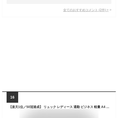
全てのおすすめコメント
(
2
件)
>
16
【楽天1位／50冠達成】 リュック レディース 通勤 ビジネス 軽量 A4 PC 撥水 きれいめ 大容量 バックパック 通勤バッグ パソコン 黒 おしゃれ リュックサック 女性 ノートPC ビジネスリュック 防水 ナイロン PC収納 通学 多機能 会社 オフィス 仕事用 出張 就活 学生