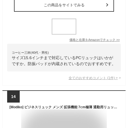
この商品をサイトでみる
価格と在庫を
Amazon
でチェック
>>
コーヒー三杯(40代・男性)
サイズ15.6インチまで対応しているPCリュックはいかが
ですか。防振パッドが内蔵されているのでおすすめです。
全てのおすすめコメント
(
1
件)
>
14
[Modiko] ビジネスリュック メンズ 拡張機能 7cm極薄 通勤用リュックサック 防水 15.6インチ PCリュック 軽量 通気性 20L 機内持ち込み バックパック A4収納可 通学 就活 出張 (ダークブラック)