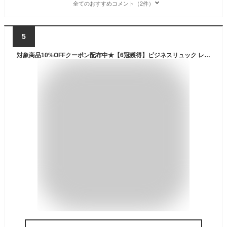
全てのおすすめコメント（2件）
5
対象商品10%OFFクーポン配布中★【6冠獲得】ビジネスリュック レディース 通勤 pc リュック レディース 通勤 軽量 a4 女性 ノートpc おしゃれ 軽い 大容量 通勤リュック pcリュック ナイロン 13.3型 14インチ ノートパソコン 収納 撥水 仕事 出張