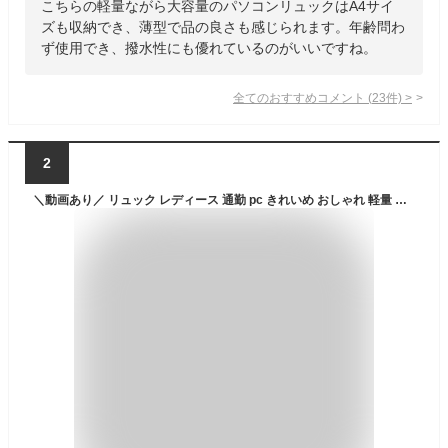
こちらの軽量ながら大容量のパソコンリュックはA4サイ
ズも収納でき、薄型で品の良さも感じられます。年齢問わ
ず使用でき、撥水性にも優れているのがいいですね。
全てのおすすめコメント
(
23
件)
>
2
＼動画あり／ リュック レディース 通勤 pc きれいめ おしゃれ 軽量 軽い ビジネスリュック 大容量 パソコン 50代 使いやすい 女性 A4 仕事 バッグ ナイロン 防水 ノートパソコン 旅行 サイドポケット 13.3インチ 14インチ 大人 リュックサック 出張 1泊レディースリュック