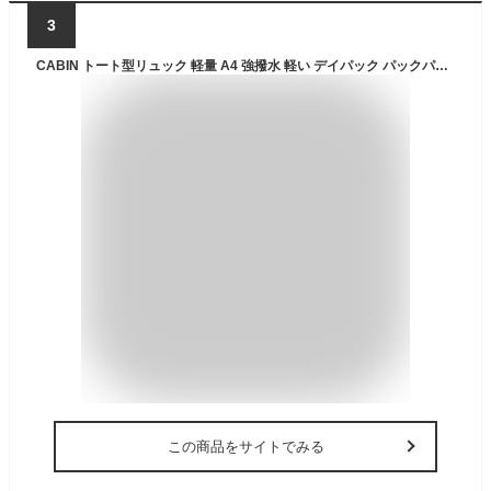
3
CABIN トート型リュック 軽量 A4 強撥水 軽い デイパック パックパック 多収納 通勤 通学 2way メンズ レディース ユニセックス GTM0171Z ベージュ GBE
この商品をサイトでみる