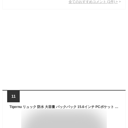
全てのおすすめコメント
(
1
件)
>
11
Tigernu リュック 防水 大容量 バックパック 15.6インチ PCポケット パソコンリュックバッグ 縦持ち 2way 撥水 大学生 通学カバン メンズ 旅行 多機能 かばん ビジネス 出張 旅行 TIGERNU A4サイズ対応 男性用 USBポート付きで背負ったままスマホ充電可能 通勤 通学 送料無料