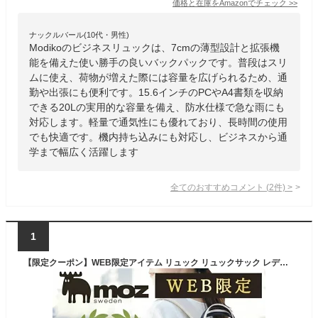
価格と在庫を
Amazon
でチェック
>>
ナックルバール(10代・男性)
Modikoのビジネスリュックは、7cmの薄型設計と拡張機
能を備えた使い勝手の良いバックパックです。普段はスリ
ムに使え、荷物が増えた際には容量を広げられるため、通
勤や出張にも便利です。15.6インチのPCやA4書類を収納
できる20Lの実用的な容量を備え、防水仕様で急な雨にも
対応します。軽量で通気性にも優れており、長時間の使用
でも快適です。機内持ち込みにも対応し、ビジネスから通
学まで幅広く活躍します
全てのおすすめコメント
(
2
件)
>
1
【限定クーポン】WEB限定アイテム リュック リュックサック レディース 通勤 仕事 ビジネス ビジネスリュック A4 PC 収納 パソコン スリム 薄型 大容量 軽量 軽い 出張 オフィス 通学 きれいめ 電車 上品 大人 おしゃれ 女性 女子 10代 20代 30代 40代 50代 60代 旅行 moz