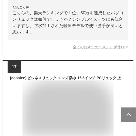
だんごっ鼻
こちらの、楽天ランキングで１位、50冠を達成したパソコ
ンリュックは如何でしょうか？シンプルでスーツにも似合
いますし、防水加工された軽量モデルで使い勝手が良いと
思います。
全てのおすすめコメント
(
6
件)
>
17
[ecoofee] ビジネスリュック メンズ 防水 15.6インチ PCリュック 止水ファスナー 軽量 リックサックメンズ 大容量 A4収納可 通勤 バックパック 薄型 高校生 通学 出張 旅行 黒 防災 男女兼用 黒