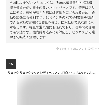
Modikoのビジネスリュックは、7cmの薄型設計と拡張機
能を備えた使い勝手の良いバックパックです。普段はスリ
ムに使え、荷物が増えた際には容量を広げられるため、通
勤や出張にも便利です。15.6インチのPCやA4書類を収納
できる20Lの実用的な容量を備え、防水仕様で急な雨にも
対応します。軽量で通気性にも優れており、長時間の使用
でも快適です。機内持ち込みにも対応し、ビジネスから通
学まで幅広く活躍します
全てのおすすめコメント
(
2
件)
>
15
リュック リュックサック レディース メンズ ビジネスリュック おしゃれ シンプル 軽量 大容量 A4 バックパック マザーズリュック かわいい PC マザーズバッグ 黒 白 通勤 通学 ビジネス OLGANCE 男女兼用 ユニセックス 学生 軽い パソコン