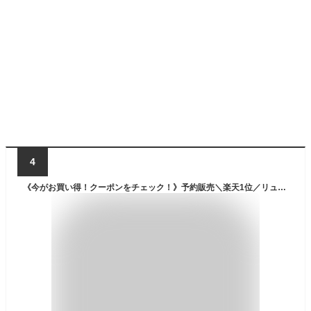
4
《今がお買い得！クーポンをチェック！》予約販売＼楽天1位／リュック レディース メンズ 大容量 男女兼用 パソコン パソコンバッグ pcリュック はっ水 ママリュック 軽量 リュックサック 中学生 高校生 カバン 無地 バッグ 多機能 撥水 通勤 通学 旅行 出張