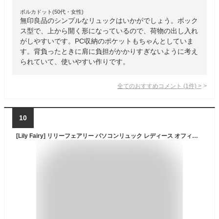
ポルカドット(50代・女性)
無印良品のシンプルなリュックはいかがでしょう。ボック
ス型で、上から開く形になっているので、荷物の出し入れ
がしやすいです。PC収納のポケットもちゃんとしていま
す。背負ったときに肩に負担がかかりすぎないように考え
られていて、使いやすい作りです。
全てのおすすめコメント
(
1
件)
>
10
[Lily Fairy] リリーフェアリー パソコンリュック レディース オフィスカジュアル 軽量 800g 撥水 A4 大容量 PC収納 15.6インチ PCリュック ビジネスリュック カジュアルリュック 旅行 通勤 通学 日本国内検品済み LF-001 (ホワイト)