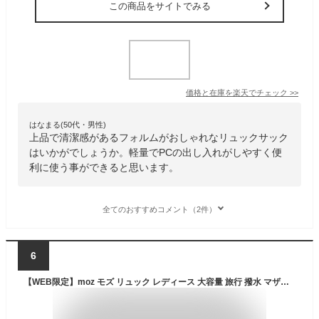
この商品をサイトでみる
価格と在庫を
楽天
でチェック
>>
はなまる(50代・男性)
上品で清潔感があるフォルムがおしゃれなリュックサック
はいかがでしょうか。軽量でPCの出し入れがしやすく便
利に使う事ができると思います。
全てのおすすめコメント（2件）
6
【WEB限定】moz モズ リュック レディース 大容量 旅行 撥水 マザーズリュック マザーズバッグ ママ 軽量 軽い リュックサック A4 PC パソコン 通勤 仕事 通学 ビジネス オフィス 背面ポケット 大人 かわいい モズ 母の日 プレゼント ギフト 20代 30代 40代 50代 60代 春 夏