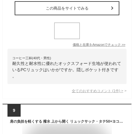
この商品をサイトでみる
価格と在庫を
Amazon
でチェック
>>
コーヒー三杯(40代・男性)
耐久性と耐水性に優れたオックスフォード生地が使われて
いるPCリュックはいかがですか。隠しポケット付きです
。
全てのおすすめコメント
(
1
件)
>
9
肩の負担を軽くする 撥水 上から開く リュックサック・タテ50×ヨコ30×マチ18cm【無印良品 公式】