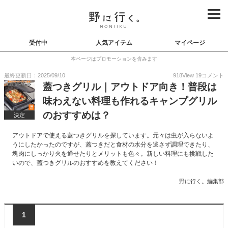
受付中
人気アイテム
マイページ
本ページはプロモーションを含みます
最終更新日：2025/09/10
918
View
19
コメント
蓋つきグリル｜アウトドア向き！普段は
味わえない料理も作れるキャンプグリル
のおすすめは？
決定
アウトドアで使える蓋つきグリルを探しています。元々は虫が入らないよ
うにしたかったのですが、蓋つきだと食材の水分を逃さず調理できたり、
塊肉にしっかり火を通せたりとメリットも色々。新しい料理にも挑戦した
いので、蓋つきグリルのおすすめを教えてください！
野に行く。編集部
1