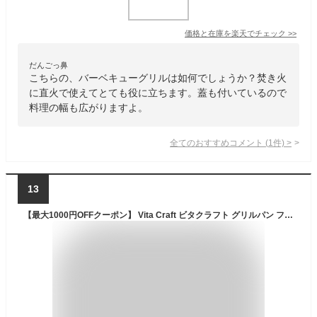
価格と在庫を
楽天
でチェック
>>
だんごっ鼻
こちらの、バーベキューグリルは如何でしょうか？焚き火
に直火で使えてとても役に立ちます。蓋も付いているので
料理の幅も広がりますよ。
全てのおすすめコメント
(
1
件)
>
13
【最大1000円OFFクーポン】 Vita Craft ビタクラフト グリルパン フタ付き グリルイングリル GRILL IN GRILL 3901