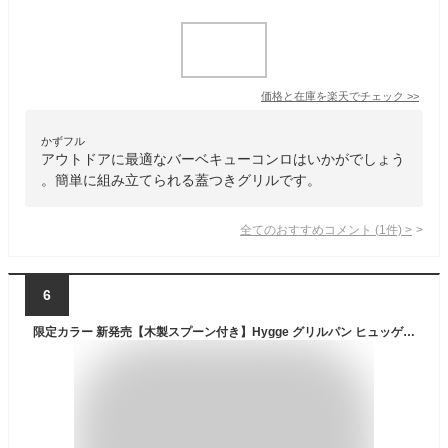
価格と在庫を
楽天
でチェック
>>
かずフル
アウトドアに最適なバーベキューコンロはいかがでしょう
。簡単に組み立てられる蓋つきグリルです。
全てのおすすめコメント
(
1
件)
>
6
限定カラー 新発売【木製スプーン付き】Hygge グリルパン ヒュッゲ （大） | 結婚祝い プレゼント ギフトセット 贈り物 新生活 食器 キッチン オーブン料理 魚焼きグリル グラタン 耐熱陶器 グリルパン フタ付き おしゃれ お皿 ガス 直火 ihグリル対応 国産 美濃焼 あす楽