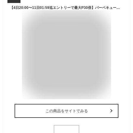
【4日20:00〜11日01:59迄エントリーで最大P30倍】バーベキューグリル フタ付き SLOWER BBQ STOVE Alta XB アルタ・エックス キャンプ アウトドア
この商品をサイトでみる