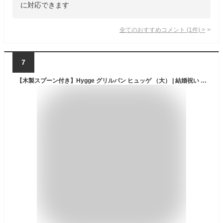
に対応できます
全てのおすすめコメント
(
1
件)
>
7
【木製スプーン付き】Hygge グリルパン ヒュッゲ （大） | 結婚祝い プレゼント ギフトセット 贈り物 新生活 食器 キッチン オーブン料理 魚焼きグリル グラタン 耐熱陶器 グリルパン フタ付き おしゃれ お皿 ガス 直火 ihグリル対応 国産 あす楽