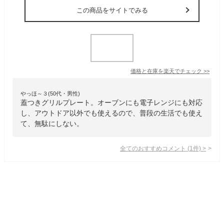
この商品をサイトでみる
価格と在庫を
楽天
でチェック
>>
やっほ～３(50代・男性)
蓋つきグリルプレート。オーブンにも電子レンジにも対応
し、アウトドア以外でも使えるので、普段の生活でも使え
て、無駄にしない。
全てのおすすめコメント
(
1
件)
>