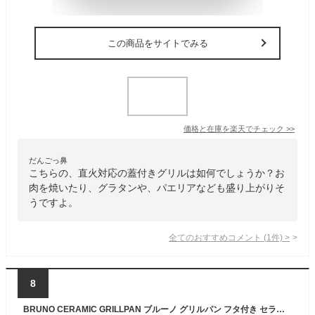
この商品をサイトでみる
価格と在庫を
楽天
でチェック
>>
だんごっ鼻
こちらの、直火対応の蓋付きグリルは如何でしょうか？お
肉を焼いたり、グラタンや、パエリアなども盛り上がりそ
うですよ。
全てのおすすめコメント
(
1
件)
>
8
BRUNO CERAMIC GRILLPAN ブルーノ グリルパン フタ付き セラミック 耐熱 家電 キッチン ネイビー ピンク BHK279-PK