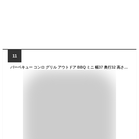
11
バーベキュー コンロ グリル アウトドア BBQ ミニ 幅37 奥行32 高さ30 ほうろう 焚火台 スモーク 組立簡単 フタ付き 網付き 便利