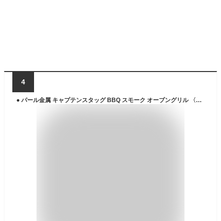
4
● パール金属 キャプテンスタッグ BBQ スモーク オーブングリル 〈ミニ〉 UG-0061 キャンプ バーベキュー アウトドア 4Way 送料無料