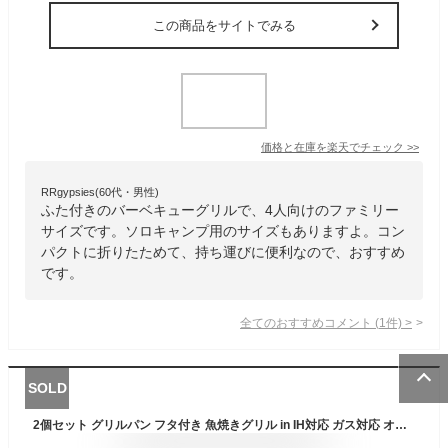
この商品をサイトでみる
価格と在庫を
楽天
でチェック
>>
RRgypsies(60代・男性)
ふた付きのバーベキューグリルで、4人向けのファミリー
サイズです。ソロキャンプ用のサイズもありますよ。コン
パクトに折りたためて、持ち運びに便利なので、おすすめ
です。
全てのおすすめコメント
(
1
件)
>
SOLD
2個セット グリルパン フタ付き 魚焼きグリル in IH対応 ガス対応 オーブン対応 小さい ミニ 軽量 焼き 蒸し オーブン 調理 料理 長方形 魚や機器 ステーキ アヒージョ グラタン 酒蒸し フライパン 簡単 便利 キャンプ アウトドア BBQ プレゼント ギフト おしゃれ