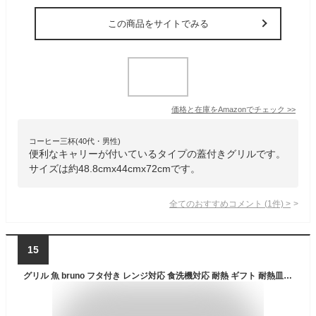
この商品をサイトでみる
価格と在庫を
Amazon
でチェック
>>
コーヒー三杯(40代・男性)
便利なキャリーが付いているタイプの蓋付きグリルです。
サイズは約48.8cmx44cmx72cmです。
全てのおすすめコメント
(
1
件)
>
15
グリル 魚 bruno フタ付き レンジ対応 食洗機対応 耐熱 ギフト 耐熱皿 グリルパン キャンプ グラタン皿 陶器 パーティー 簡単 耐熱陶器 トースター 北欧 蓋付き オーブン おしゃれ【ブルーノ BRUNO セラミックグリルパン BHK279】【ポイント10倍 送料無料】