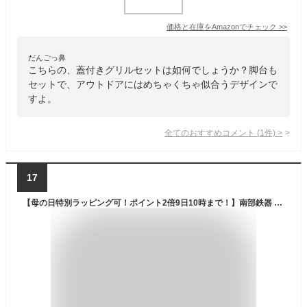
価格と在庫を
Amazon
でチェック
>>
だんごっ鼻
こちらの、蓋付きグリルセットは如何でしょうか？脚台も
セットで、アウトドアにはめちゃくちゃ似合うデザインで
すよ。
全てのおすすめコメント
(
1
件)
>
17
【母の日特別ラッピング可！ポイント2倍9日10時まで！】南部鉄器 ベイクパン ハンドル2個・木台付き 日本製 グリルパン 魚焼きグリル 蓋付き フタ付き グリルプレート 南部 鉄 鍋 IH対応 鋳物 ダッチオーブン スキレット オーブン料理 ガス対応 ロースター グラタン皿