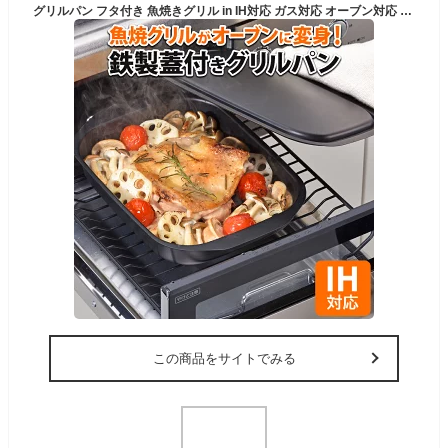
グリルパン フタ付き 魚焼きグリル in IH対応 ガス対応 オーブン対応 焼き 蒸し オーブン 調理 料理 長方形 魚や機器 ハンバーグ ステーキ アヒージョ グラタン ちゃんちゃん焼き 酒蒸し 揚げ物 シチュー キッチン フライパン 簡単 便利 キャンプ アウトドア BBQ おしゃれ
この商品をサイトでみる