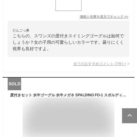
価格と在庫を
楽天
でチェック
>>
だんごっ鼻
こちらの、スワンズの度付きスイミングゴーグルは如何で
しょうか？女の子用の可愛らしいカラーです。曇りにくく
視界も良好ですよ。
全てのおすすめコメント
(
7
件)
>
SOLD
度付きセット 水中ゴーグル 水中メガネ SPALDING FO-1 スポルディング 水泳 スイミング スポーツ 度入 度あり キッズ ジュニア メンズ レディース 男性 女性 プール 学校 海水浴 紫外線 UVカット 水中ゴーグル スイムゴーグル 子供用 大人用 ジム SWANS フィットネス 小学生