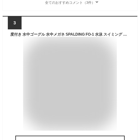
全てのおすすめコメント（3件）
3
度付き 水中ゴーグル 水中メガネ SPALDING FO-1 水泳 スイミング スポーツ 度入り 度あり 眼鏡 ゴーグル 子供 キッズ ジュニア メンズ レディース 男性 女性 プール 学校 海 海水浴 紫外線カット UVカット くもり止め