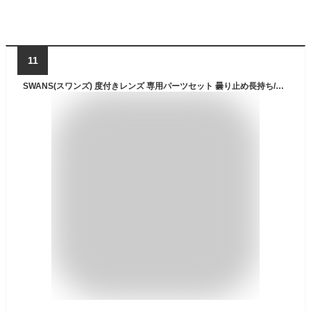
11
SWANS(スワンズ) 度付きレンズ 専用パーツセット 曇り止め長持ち/男女兼用/クッション付き/紫外線カット/大きめレンズ FCL-45PAF/PS-45(パケット便200円可能)(定形外郵便発送)