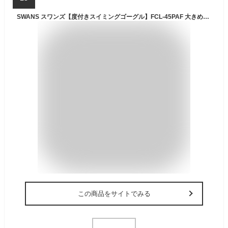
SWANS スワンズ【度付きスイミングゴーグル】FCL-45PAF 大きめレンズ フィットネス向け 大人用【アイウェア スポーツ アウトドア 水泳 ゴーグル 送料無料】
この商品をサイトでみる