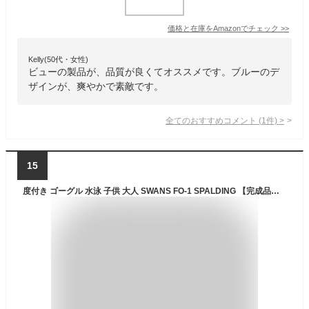
価格と在庫を
Amazon
でチェック
>>
Kelly(50代・女性)
ビューの製品が、品質が良くてオススメです。ブルーのデ
ザインが、爽やかで素敵です。
全てのおすすめコメント
(
1
件)
>
15
度付き ゴーグル 水泳 子供 大人 SWANS FO-1 SPALDING 【完成品でお届け】水泳 スイミング 近視 遠視 プール 水中メガネ 水中ゴーグル 度付ゴーグル スイミングゴーグル 女性用 レディース 男性用 メンズ フィットネス スポルディング スワンズ キッズ 度付きスイムゴーグル