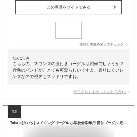
この商品をサイトでみる
価格と在庫を
楽天
でチェック
>>
だんごっ鼻
こちらの、スワンズの度付きゴーグルは如何でしょうか？
赤色のバンドが、とても可愛らしいですよ。曇りにくいレ
ンズなので視界もスッキリですね。
全てのおすすめコメント
(
1
件)
>
12
Tabata(タバタ) スイミングゴーグル 小学校全学年用 度付ゴーグル 近視用 6~12歳 -2.0 日本製 Y7312