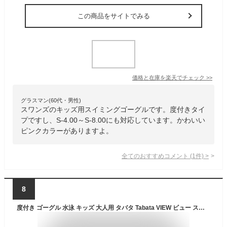
この商品をサイトでみる
価格と在庫を
楽天
でチェック
>>
グラスマン(60代・男性)
スワンズのキッズ用スイミングゴーグルです。度付きタイ
プですし、S-4.00～S-8.00にも対応しています。かわいい
ピンクカラーがありますよ。
全てのおすすめコメント
(
1
件)
>
8
度付き ゴーグル 水泳 キッズ 大人用 タバタ Tabata VIEW ビュー スイムゴーグル UVカット くもり止め 近視用 日本製 フィットネス スクール水着 水中メガネ スイミング レンズ 男女兼用 VC580SA VPS570 view-goggles ネコポス 送料無料