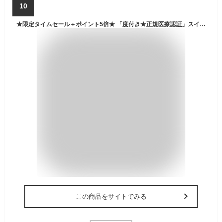
10
★限定タイムセール＋ポイント5倍★ 「度付き★正規医療認証」スイミングゴーグル 度付き ゴーグル 水泳 度付きゴーグル くもり止め スイムゴーグル 水中メガネ UVカット 低抵抗 水中眼鏡 水中ゴーグル 度付き 大人 子供 男女兼用 広い視野 近視 レンズ 送料無料 敬老の日
この商品をサイトでみる