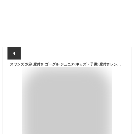
4
スワンズ 水泳 度付き ゴーグル ジュニア(キッズ・子供) 度付きレンズ SWCL-29 PIN 度付きレンズ用 パーツセット PS-29 PIN 度数 選べる SWANS