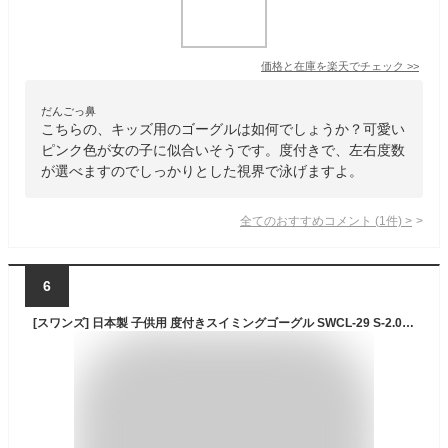
価格と在庫を
楽天
でチェック
>>
だんごっ鼻
こちらの、キッズ用のゴーグルは如何でしょうか？可愛い
ピンク色が女の子に似合いそうです。度付きで、左右度数
が選べますのでしっかりとした視界で泳げますよ。
全てのおすすめコメント
(
1
件)
>
6
[スワンズ] 日本製 子供用 度付きスイミングゴーグル SWCL-29 S-2.00 PIN ピンク 99.9%紫外線カット 水泳 ×2 + SW-29、SW-29用度付交換レンズ SWCL-29専用 パーツセット PS-29 PIN ピンク