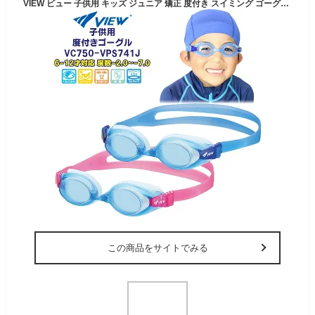
VIEW ビュー 子供用 キッズ ジュニア 矯正 度付き スイミング ゴーグル 水中メガネ 水泳 6歳 7歳 8歳 9歳 10歳 11歳 12歳 水遊び 小学生 日本製 タバタ TABATA メール便送料無料
この商品をサイトでみる