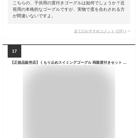
こちらの、子供用の度付きゴーグルは如何でしょうか？近
視用の本格的なゴーグルですが、実物で度を合わされる方
が間違いないですよ。
全てのおすすめコメント
(
1
件)
>
17
【正規品販売店】くもり止めスイミングゴーグル 両眼度付きセット SWANS SPALDING スワンズ FO-1 子供用 キッズ 女性用 レディース 男性 メンズ 大人 小学生 中学生 競泳 水泳 プール 水中メガネ 眼鏡 水中ゴーグル 度入り 度つき レンズ 山本光学