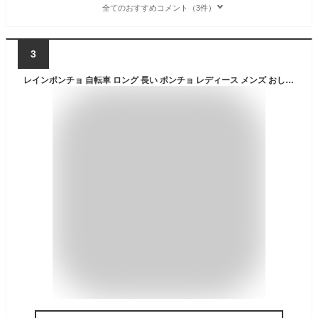
全てのおすすめコメント（3件）
3
レインポンチョ 自転車 ロング 長い ポンチョ レディース メンズ おしゃれ 通勤 通学 カッパ レインウエア レインハイポンチョ雨具 バイク 防水 軽量 7441 蒸れにくい レインコート かわいい 梅雨対策 収納袋付き 無地 カーキ ベージュ ギンガム チェック レインジャケット