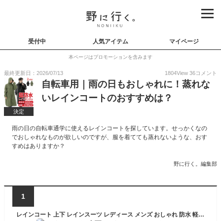
受付中
人気アイテム
マイページ
本ページはプロモーションを含みます
最終更新日：2026/07/13
1804
View
36
コメント
自転車用｜雨の日もおしゃれに！蒸れな
いレインコートのおすすめは？
決定
雨の日の自転車通学に使えるレインコートを探しています。せっかくなの
でおしゃれなものが欲しいのですが、服を着てても蒸れないような、おす
すめはありますか？
野に行く。編集部
1
レインコート 上下 レインスーツ レディース メンズ おしゃれ 防水 軽量 上下セット レインウェア 通勤 通学 カッパ 上下 雨具 バイク 防水 軽量 7480 ウィズレインスーツ S M L LL 蒸れにくい 裏メッシュ レインコート 豪雨 台風 ギンガム デニム 送料無料