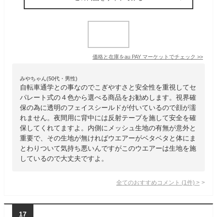
価格と在庫を
au PAY マーケット
でチェック
>>
みやちゃん(50代・男性)
自転車通学との事なのでこぎやすさと安全性を重視してセ
パレート式の４色から選べる商品をお勧めします。視界確
保の為に透明のフェイスシールドが付いているので顔が濡
れません。夜間用に背中には反射テープを施して安全を確
保してくれてますよ。内側にメッシュ生地の有無が意外と
重要で、その生地が無ければウエアーがベタベタと体にま
とわりついて気持ち悪いんですがこのウエアーは生地を施
しているので大丈夫ですよ。
全てのおすすめコメント
(
1
件)
>
17