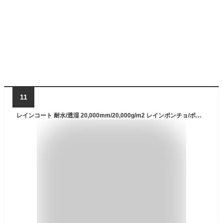
11
レインコート 耐水/透湿 20,000mm/20,000g/m2 レインポンチョ/ポンチョ レインウェア/レインスーツ 通気性 雨具/カッパ/雨合羽 メンズ レディース 通勤/通学/自転車/アウトドア ユニセックス LAD WEATHER ラドウェザー 送料無料 あす楽