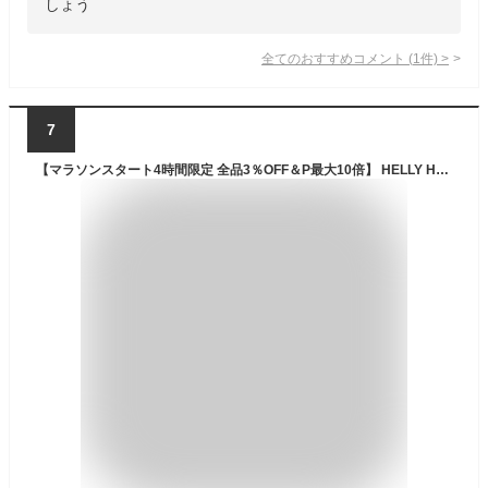
しょう
全てのおすすめコメント
(
1
件)
>
7
【マラソンスタート4時間限定 全品3％OFF＆P最大10倍】 HELLY HANSEN ヘリーハンセン アウトドア ヘリーレインスーツ Helly Rain Suit メンズ レディース 雨具 レインコート かっぱ 撥水 防水 抗菌防臭 上下セット HOE12311 KO