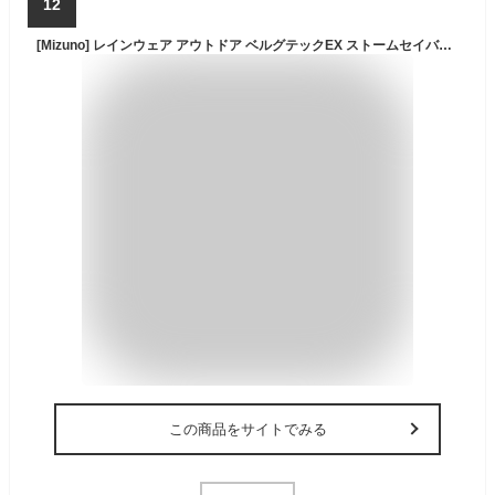
12
[Mizuno] レインウェア アウトドア ベルグテックEX ストームセイバVI 上下 レインスーツ 100洗耐久撥水 耐水圧約30,000mm以上 透湿 A2MG8A01 メンズ アカシアイエロー XL
この商品をサイトでみる