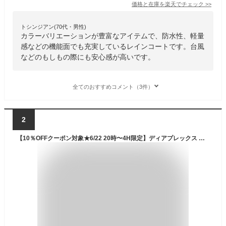
価格と在庫を
楽天
でチェック
>>
トシンジアン(70代・男性)
カラーバリエーションが豊富なアイテムで、防水性、軽量
感などの機能面でも充実しているレインコートです。台風
などのもしもの際にも安心感が高いです。
全てのおすすめコメント（3件）
2
【10％OFFクーポン対象★6/22 20時〜4H限定】ディアプレックス 高機能 レディースジャケット おしゃれ ランニングウェア アウトドア スポーツウェア 防水 耐水圧 防風 撥水 透湿 反射材使用 蒸れない 低結露素材 専用収納バッグ