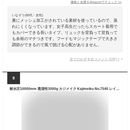
価格と在庫を
Amazon
でチェック
>>
いなぞう(60代・女性)
裏にメッシュ加工がされている素材を使っているので、蒸
れにくくなっています。女子高生だったらスカート着用で
もカバーできる長いタイプ。リュックを背負って背負って
も余裕のマチつきです。フードもマジックテープで大きさ
調節ができるので風で脱げる心配がありません。
全てのおすすめコメント
(
2
件)
>
9
耐水圧10000mm 透湿性3000g カジメイク Kajimeiku No.7540 レインウェア アドベントレインスー | カッパ 雨具 合羽 メンズ レディース 大きいサイズ 自転車 通学 バイク 作業 現場 仕事 ビジネス 防水 蒸れない 梅雨 雨 台風 登山 ハイキング アウトドア