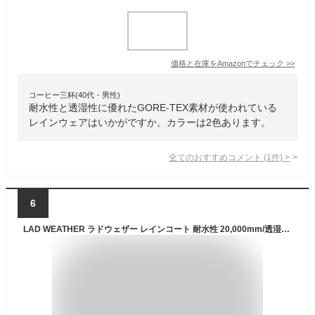
価格と在庫を
Amazon
でチェック
>>
コーヒー三杯(40代・男性)
耐水性と透湿性に優れたGORE-TEX素材が使われている
レインウェアはいかがですか。カラーは2色あります。
全てのおすすめコメント
(
1
件)
>
6
LAD WEATHER ラドウェザー レインコート 耐水性 20,000mm/透湿性32,000g/m2 上下セット レインウェア/レインスーツ 雨具/カッパ 止水ファスナー/シームテープ 反射ロゴ メンズ レディース 通勤/通学/自転車/アウトドア ユニセックス 送料無料