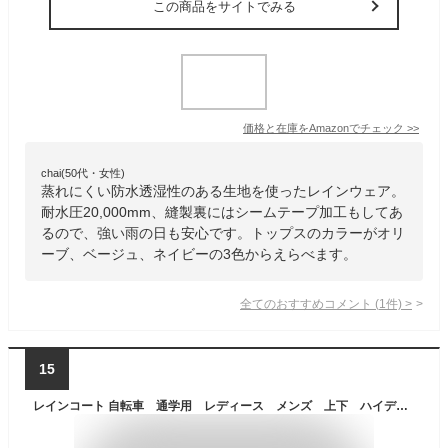
この商品をサイトでみる
価格と在庫を
Amazon
でチェック
>>
chai(50代・女性)
蒸れにくい防水透湿性のある生地を使ったレインウェア。
耐水圧20,000mm、縫製裏にはシームテープ加工もしてあ
るので、強い雨の日も安心です。トップスのカラーがオリ
ーブ、ベージュ、ネイビーの3色からえらべます。
全てのおすすめコメント
(
1
件)
>
15
レインコート 自転車 通学用 レディース メンズ 上下 ハイデラックスレインスーツエリート SS〜LL 自転車通学通勤 ズボン長さ調節 2段階調節 パンツ長さ調節 強力防水 総裏メッシュ 二重袖口 反射テープ 8000