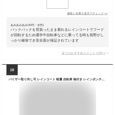
価格と在庫を
楽天
でチェック
>>
あみあみあみ(40代・女性)
バックパックを背負ったまま着れるレインコートでフード
が回転するため通学中自転車などに乗ってる時も視野がし
っかり確保でき安全面が保証されています
全てのおすすめコメント
(
1
件)
>
18
バイザー取り外し可 レインコート 軽量 自転車 袖付き レインポンチョ ポンチョ レインウェア 袖あり 雨合羽 カッパ おしゃれ ロング ネイビー チェック柄 ベージュ 男女兼用 クリアバイザー ツバ付き