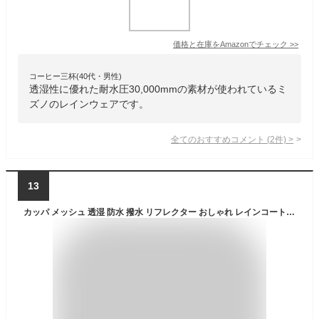
価格と在庫を
Amazon
でチェック
>>
コーヒー三杯(40代・男性)
透湿性に優れた耐水圧30,000mmの素材が使われているミ
ズノのレインウェアです。
全てのおすすめコメント
(
2
件)
>
13
カッパ メッシュ 透湿 防水 撥水 リフレクター おしゃれ レインコート レインジャケット 通販 レインスーツ 男女兼用 自転車 レインウエア レインタックコート 雨具 上下セット レインウエア 513303 kaji-3308 w-394-0025