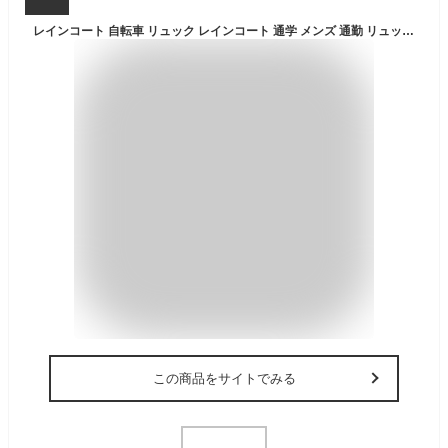
レインコート 自転車 リュック レインコート 通学 メンズ 通勤 リュック対応 レディース フードが回る まわる 回転フード クリアバイザー付き 軽量 蒸れにくい 耐水圧10,000mm カッパ 上着のみ 雨具 バイク 黒 カーキ チャコール グレー ロング丈 M L LL 3L 大きい 7590
この商品をサイトでみる