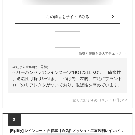
この商品をサイトでみる
価格と在庫を
楽天
でチェック
>>
やたがらす(60代・男性)
ヘリーハンセンのレインスーツ”HO12311 KO”。 防水性
、透湿性は折り紙付き。 つば先、左胸、右足にブランド
ロゴのリフレクタがついており、視認性を高めています。
全てのおすすめコメント
(
1
件)
>
8
[Fipiifly] レインコート 自転車【通気性メッシュ・二重透明レインバイザー付き】 レインコート レディース 自転車 カッパ リュック対応 レインポンチョ メンズ 反射テープ ロング レインウェア 軽量 雨具 雨合羽 通勤通学 防風防水 男女兼用