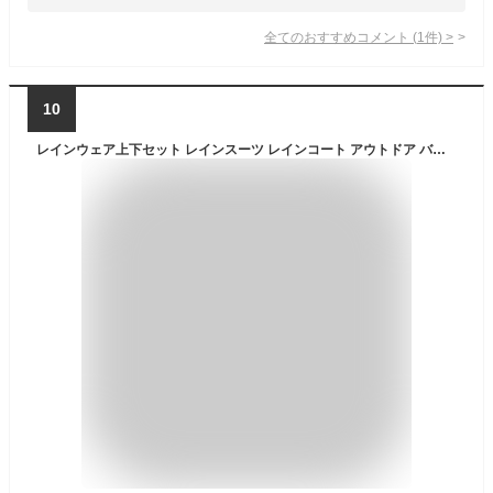
全てのおすすめコメント
(
1
件)
>
10
レインウェア上下セット レインスーツ レインコート アウトドア バイク メンズ 自転車 通学 防水 通勤 雨具 男女兼用 レディース 撥水 通気メッシュ 梅雨・台風対策 反光対応 雨カッパ 雨具 レインジャケット オシャレ ビッグサイズ かっこいい 蒸れない 敬老の日