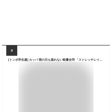
4
[トンボ学生服] カッパ 雨の日も蒸れない軽量合羽 「ストレッチレインジョイ」 上下セット スーツタイプ ボーイズ グレー サイズ:L