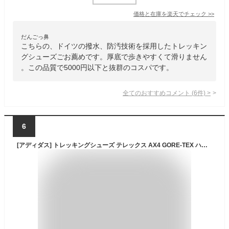
価格と在庫を
楽天
でチェック
>>
だんごっ鼻
こちらの、ドイツの撥水、防汚技術を採用したトレッキン
グシューズごお薦めです。厚底で歩きやすくて滑りません
。この品質で5000円以下と抜群のコスパです。
全てのおすすめコメント
(
6
件)
>
6
[アディダス] トレッキングシューズ テレックス AX4 GORE-TEX ハイキング LTG54 コアブラック/コアブラック/グレーフォー(IE2570) 26.0 cm