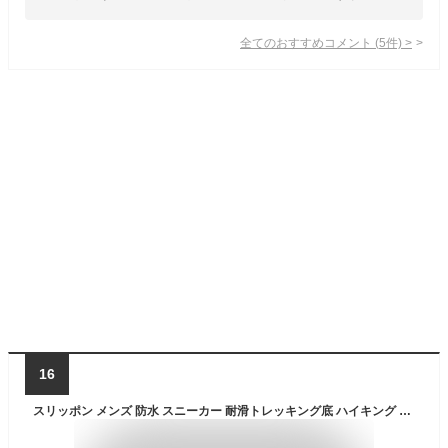
全てのおすすめコメント
(
5
件)
>
16
スリッポン メンズ 防水 スニーカー 耐滑トレッキング底 ハイキング アウトドアシューズ ローカット 紐無なし おしゃれ 紳士靴 EDWIN エドウィン edm9802｜正規販売店