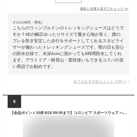
価格と在庫を
楽天
でチェック
>>
オロロ(40代・男性)
こちらのウィンブルドンのトレッキングシューズはどうで
すか？4Eの幅広ゆったりサイズで履き心地が良く、踵の
ブレを防ぎ安定した歩行をサポートしてくれるスタビライ
ザーが備わったトレッキングシューズです。雨の日も安心
の防水仕様で、水深4cmに浸かっても6時間防水してくれ
ます。アウトドア・軽登山・普段使いもできるコスパの良
い商品でお勧めです。
全てのおすすめコメント
(
1
件)
>
9
【全品ポイント10倍 8/16 09:59まで】コロンビア スポーツウェア ハイキングシューズ Columbia SABER 5 MID OUTDRY セイバーファイブ ミッド アウトドライ 防水 透湿 スニーカー 25.5cm-28cm 全3色 メンズ