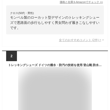
価格と在庫を
Amazon
でチェック
>>
クロス(50代・男性)
モンベル製のローカット型デザインのトレッキングシュー
ズで悪路面の歩行もしやすく男女問わず履きこなしやすい
です。
全てのおすすめコメント
(
2
件)
>
2
トレッキングシューズ ドイツの撥水・防汚の技術を使用 登山靴 防水 スニーカー メンズ レディース 靴 シューズ ウォーキングシューズ 登山 アウトドア キャンプ 釣り 革靴 厚底 人気 ランキング レインシューズ ミリタリーブーツ 滑らない靴 LAD WEATHER ラドウェザー