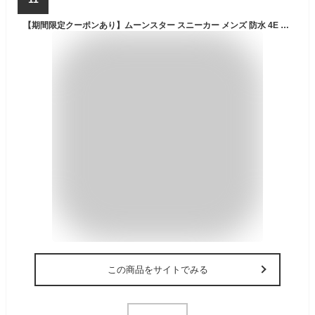
【期間限定クーポンあり】ムーンスター スニーカー メンズ 防水 4E 幅広 軽量 やわらかい 疲れない 履きやすい 滑りにくい 歩きやすい おしゃれ アウトドア 通勤 SPLT SDM01 サプリスト 黒 雨 雪 トレッキングシューズ ウォーキングシューズ 登山靴 靴 シューズ【2312】
この商品をサイトでみる