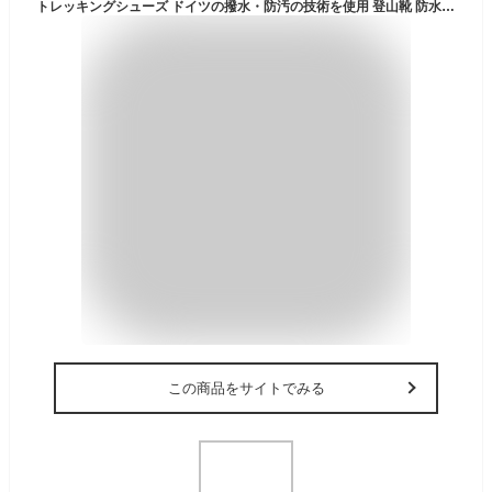
トレッキングシューズ ドイツの撥水・防汚の技術を使用 登山靴 防水 スニーカー メンズ レディース 靴 シューズ ウォーキングシューズ 登山 アウトドア キャンプ 釣り 革靴 厚底 人気 ランキング レインシューズ ミリタリーブーツ 滑らない靴 LAD WEATHER ラドウェザー
この商品をサイトでみる