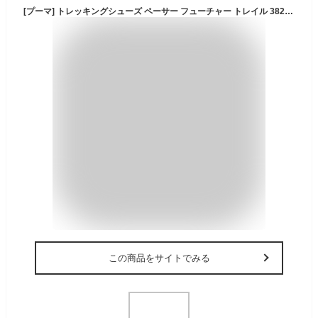
[プーマ] トレッキングシューズ ペーサー フューチャー トレイル 382884 24年春夏カラー チョコレート チップ/チョコレート チップ/アンバー(16) 27.0 cm
この商品をサイトでみる