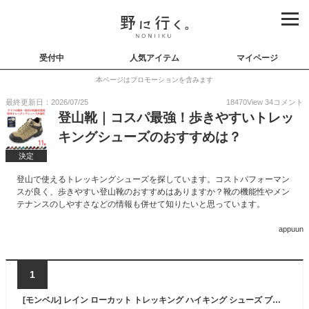
受付中
人気アイテム
マイページ
本ページはプロモーションを含みます
最終更新日：2026/07/25
18470
View
34
コメント
登山靴｜コスパ最強！歩きやすいトレッ
キングシューズのおすすめは？
決定
登山で使えるトレッキングシューズを探しています。コストパフォーマン
スが良く、歩きやすい登山靴のおすすめはありますか？靴の機能性やメン
テナンスのしやすさなどの情報も併せて知りたいと思っています。
appuun
1
[モンベル] レイン ローカット トレッキング ハイキング シューズ ブラック男女共用 RAIN LOW-CUT TREKKING HIKING SHOES FOR UNISEX BLACK (measurement_24_point_0_centimeters) [並行輸入品]