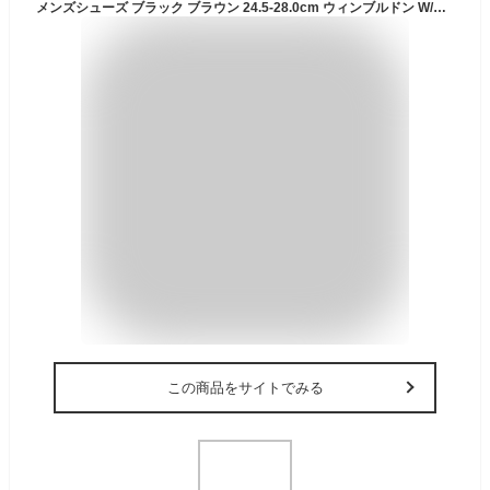
メンズシューズ ブラック ブラウン 24.5-28.0cm ウィンブルドン W/B M047WS 防水 トレッキングシューズ アウトドア 通勤通学 かっこいい おしゃれ ミドルカット レースアップ 紳士 全天候対応シューズ 歩きやすい スニーカー アサヒシューズ【北海道・沖縄・離島配送不可】
この商品をサイトでみる