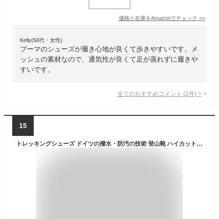
価格と在庫を
Amazon
でチェック
>>
Kelly(50代・女性)
プーマのシューズが履き心地が良くて歩きやすいです。メ
ッシュの素材なので、通気性が良くて足が蒸れずに履きや
すいです。
全てのおすすめコメント
(
1
件)
>
15
トレッキングシューズ ドイツの撥水・防汚の技術 登山靴 ハイカット 防水 スニーカー メンズ レディース 靴 シューズ ブーツ ウォーキングシューズ 登山 アウトドア キャンプ 釣り 革靴 厚底 人気 ランキング レインシューズ ミリタリーブーツ LAD WEATHER ラドウェザー