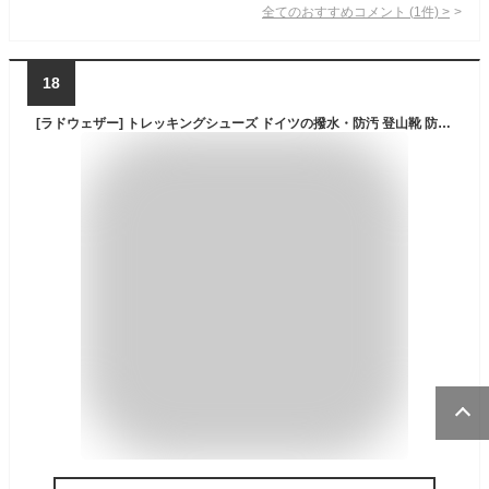
全てのおすすめコメント
(
1
件)
>
18
[ラドウェザー] トレッキングシューズ ドイツの撥水・防汚 登山靴 防水 スニーカー メンズ レディース 靴 シューズ 登山 アウトドア (ベージュ, measurement_26_point_5_centimeters)