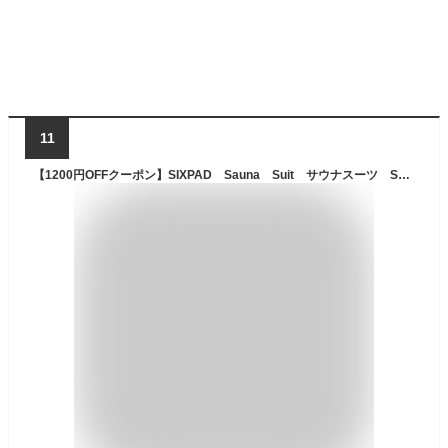
11
【1200円OFFクーポン】SIXPAD Sauna Suit サウナスーツ S M L LL 男女兼用／MTG（ボディ スーツ 全身 メンズ レディース ユニセックス 運動 トレーニング）【送料無料 ポイント10倍】【9／28】