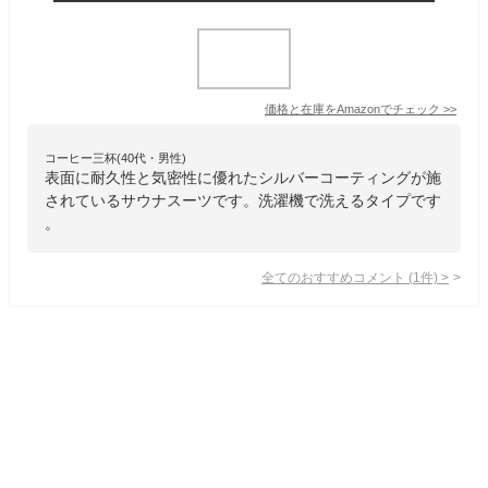
価格と在庫を
Amazon
でチェック
>>
コーヒー三杯(40代・男性)
表面に耐久性と気密性に優れたシルバーコーティングが施
されているサウナスーツです。洗濯機で洗えるタイプです
。
全てのおすすめコメント
(
1
件)
>