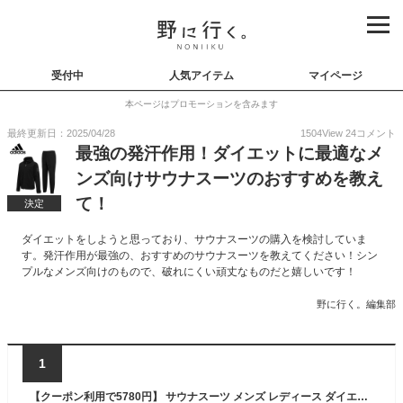
受付中
人気アイテム
マイページ
本ページはプロモーションを含みます
最終更新日：2025/04/28
1504
View
24
コメント
最強の発汗作用！ダイエットに最適なメ
ンズ向けサウナスーツのおすすめを教え
て！
決定
ダイエットをしようと思っており、サウナスーツの購入を検討していま
す。発汗作用が最強の、おすすめのサウナスーツを教えてください！シン
プルなメンズ向けのもので、破れにくい頑丈なものだと嬉しいです！
野に行く。編集部
1
【クーポン利用で5780円】 サウナスーツ メンズ レディース ダイエットスーツ 上下セット 減量用 大きいサイズ 男女兼用 洗濯可 ウォーキング 筋トレ 汗 ジョギング【スポーツヘアバンド+洗濯ネットプレゼント中】