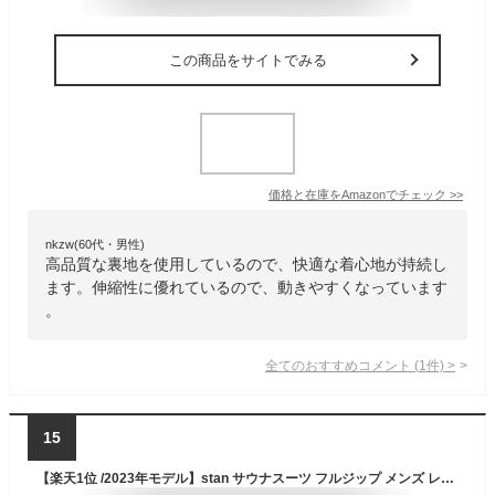
この商品をサイトでみる
価格と在庫を
Amazon
でチェック
>>
nkzw(60代・男性)
高品質な裏地を使用しているので、快適な着心地が持続し
ます。伸縮性に優れているので、動きやすくなっています
。
全てのおすすめコメント
(
1
件)
>
15
【楽天1位 /2023年モデル】stan サウナスーツ フルジップ メンズ レディース ダイエット 大きいサイズ 男女兼用 洗える 洗濯 おしゃれ 燃焼 トレーニングウェア 上下セット おすすめ ストレッチ 筋トレ 汗 ジョギングウェア 2l 3l 4l 減量 有酸素運動 ランニングウェア