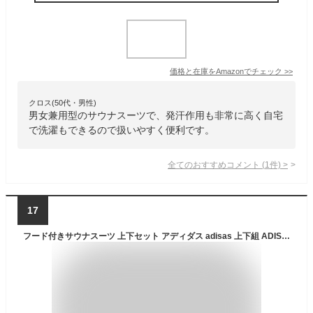
価格と在庫を
Amazon
でチェック
>>
クロス(50代・男性)
男女兼用型のサウナスーツで、発汗作用も非常に高く自宅
で洗濯もできるので扱いやすく便利です。
全てのおすすめコメント
(
1
件)
>
17
フード付きサウナスーツ 上下セット アディダス adisas 上下組 ADISS04 ADISS01P メンズ ダイエット 減量 ウェア スポーツ アウトドア フィットネス トレーニング 大きいサイズ 減量衣 ランニング