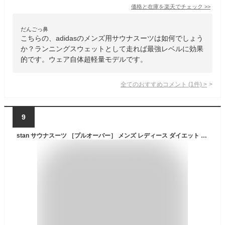
価格と在庫を
楽天
でチェック
>>
だんごっ鼻
こちらの、adidasのメンズ用サウナスーツは如何でしょう
か？ランニングスウェットとして走れば最強レベルに効果
的です。ウェア自体超軽量モデルです。
全てのおすすめコメント
(
1
件)
>
9
stan サウナスーツ ［プルオーバー］ メンズ レディース ダイエット 大量発汗 洗濯可 おしゃれ 大きいサイズ 洗える ダイエットウェア 男女兼用 ストレッチ ランニング ウォーキング ［汗腺を鍛えて汗をかくキレイな身体に］ (ブラックグレー, L)