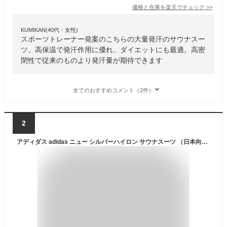
価格と在庫を
楽天
でチェック
>>
KUMIKAN(40代・女性)
スポーツトレーナー発案のこちらの大量発汗のサウナスー
ツ。高保温で発汗作用に優れ、ダイエットにも最適。高密
閉性で従来のものより発汗量が期待できます
全てのおすすめコメント（2件）
2
アディダス adidas ニュー シルバーハイロン サウナスーツ （日本向けサイズ）ハーフジッパー【減量 ダイエット フィットネス トレーニング ボクシング 格闘技 メンズ レディース 防水 防風 抗菌】