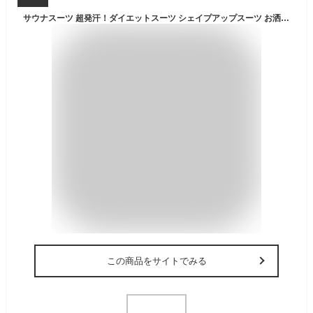
サウナスーツ 超発汗！ダイエットスーツ シェイプアップスーツ お洒落 減量 全4カラーコロナ太り対策に ストレッチ メンズ 大きいサイズ 上下セット レイトンハウス 大量発汗 ジョギング LEYTON HOUSE ジャケット パンツ 軽量 トレーニング ジム ウェア 洗濯可
この商品をサイトでみる