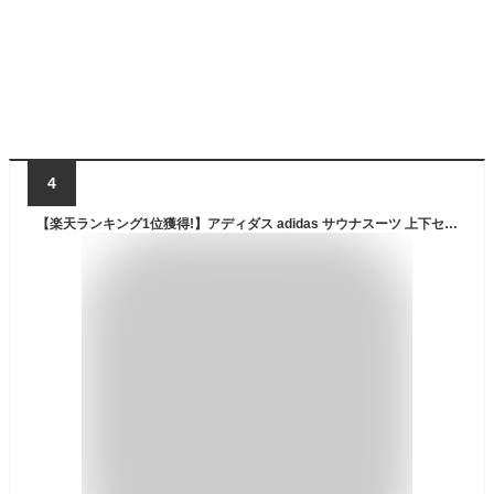
4
【楽天ランキング1位獲得!】アディダス adidas サウナスーツ 上下セット メンズ レディース SAUNA SUIT 減量 ダイエット 発汗 撥水 プルオーバー ロングパンツ セットアップ 上下組 トレーニングウェア adiSS01-V2