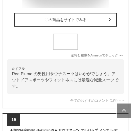
この商品をサイトでみる
価格と在庫を
Amazon
でチェック
>>
かずフル
Red Plume の男性用サウナスーツはいかがでしょう。ア
ウトドアスポーツやフィットネスには最適な減量スーツで
す。
全てのおすすめコメント
(
1
件)
>
19
★期間限定6580円⇒5080円★ サウナスーツ フルジップ メンズ レディース ダイエットスーツ 上下セット 減量用 大きいサイズ 男女兼用 洗える ウォーキング 筋トレ 汗 ジョギング 敬老の日【スポーツヘアバンド+洗濯ネットプレゼント中】