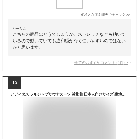
価格と在庫を
楽天
でチェック
>>
りーりよ
こちらの商品はどうでしょうか。ストレッチなども効いて
いるので動いていても違和感がなく使いやすいのではない
かと思います。
全てのおすすめコメント
(
1
件)
>
13
アディダス フルジップサウナスーツ 減量着 日本人向けサイズ 裏地シルバーハイロン 男女兼用 減量着 減量衣 減量 サウナスーツ サウナ 用品 発汗 洗濯 可能 男女共用 メンズ レディース ランニング トレーニング ダイエットスーツ ADIRYUSA04 ryu