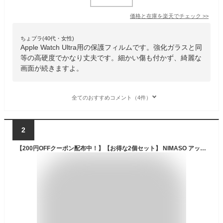
価格と在庫を
楽天
でチェック
>>
ちょプラ(40代・女性)
Apple Watch Ultra用の保護フィルムです。強化ガラスと同
等の高硬度でかなり丈夫です。細かい傷も付かず、綺麗な
画面が続きますよ。
全てのおすすめコメント（4件）
2
【200円OFFクーポン配布中！】【お得な2個セット】 NIMASO アップルウォッチ Ultra ガラスフィルム カバー Apple Watch Ultra フィルム 9H硬度 Apple Watch Ultra 全面保護フィルム ガラスフィルム 指紋防止 ガラス 保護フィルム ネコポス 全面保護 液晶 側面 反射防止