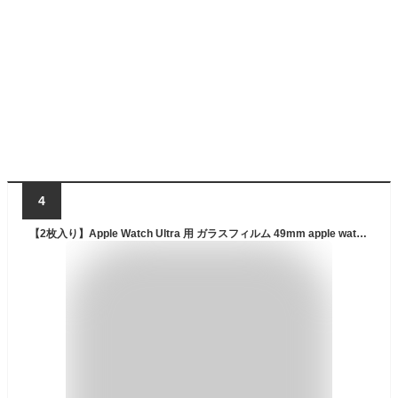
4
【2枚入り】Apple Watch Ultra 用 ガラスフィルム 49mm apple watch ultra用 強化ガラス フィルム 保護フィルム アップルウォッチ 用 硬度9H 耐指紋 飛散防止 気泡なし 自動修復 画面保護 Apple Watch Ultra 液晶保護フィルム 厚さ0.33mm