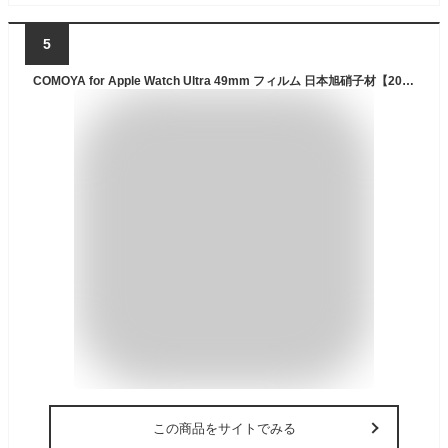
5
COMOYA for Apple Watch Ultra 49mm フィルム 日本旭硝子材【2022新たな改善型】全面保護 硬度9H 極薄 耐衝撃 タッチパネル対応 指紋防止 キズ防止 貼り付け簡単 2022 アップルウォッチ ウルトラ 用 ガラスフィルム (49mm用透明3枚)
この商品をサイトでみる