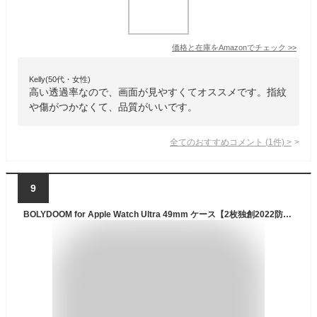
価格と在庫を
Amazon
でチェック
>>
Kelly(50代・女性)
高い透過率なので、画面が見やすくてオススメです。指紋
や傷がつかなくて、品質がいいです。
全てのおすすめコメント
(
1
件)
>
9
BOLYDOOM for Apple Watch Ultra 49mm ケース【2枚独創2022防水型】IP67規格 マット仕上げ枠 Apple Watch Ultra 液晶保護フィルム 二重構造 日本旭硝子材 耐衝撃 一体感 防塵 ボタン保護 指紋防止 擦り傷防止 軽量 アップルウォッチウルトラ 用 防水カバー (49mm 防水Black枠2個)