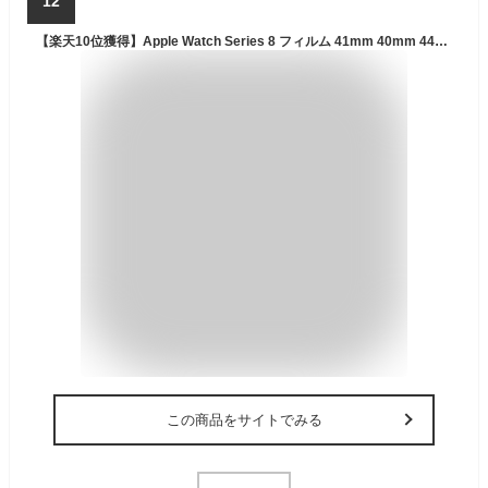
12
【楽天10位獲得】Apple Watch Series 8 フィルム 41mm 40mm 44mm Apple Watch Ultra Series 7 全面保護フィルム 45mm アップル ウォッチ 7 液晶フィルム アップル ウォッチ シリーズ 7 フルーカバー Apple Watch 7 液晶シール 透明 指紋防止 衝撃吸収
この商品をサイトでみる