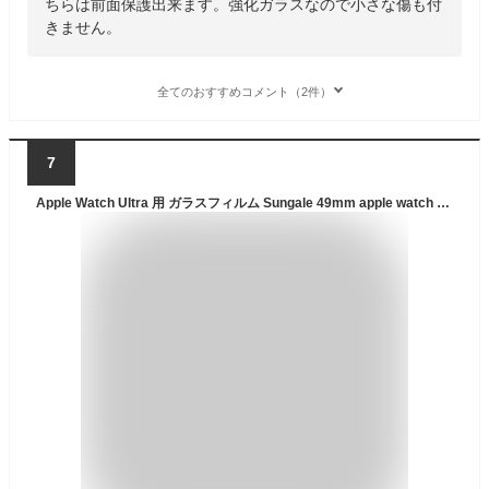
ちらは前面保護出来ます。強化ガラスなので小さな傷も付
きません。
全てのおすすめコメント（2件）
7
Apple Watch Ultra 用 ガラスフィルム Sungale 49mm apple watch ultra用 強化ガラス フィルム 保護フィルム アップルウォッチ 用 硬度9H 耐指紋 飛散防止 気泡なし 自動修復 画面保護 for -Apple Watch Ultra 液晶保護フィルム (49mm 2枚入り)