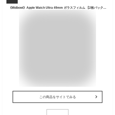
《Midbowl》Apple Watch Ultra 49mm ガラスフィルム 【2枚パック 浮いた縁を修復】 旭硝子9H 気泡防止 高度透明 クラッチ防止 自動吸着 飛散防止処理 超薄0.3mm 2.5D 保護フィルム Apple Watch Ultra 49mm 対応
この商品をサイトでみる