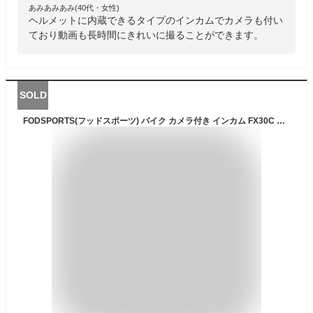
あみあみあみ(40代・女性)
ヘルメットに内蔵できるタイプのインカムでカメラも付い
ており動画も長時間にきれいに撮ることができます。
SOLD
FODSPORTS(フッドスポーツ) バイク カメラ付き インカム FX30C PRO ドラレコ付きインカム 連続使用36時間可能 ワイドFMラジオ 音楽共有 3段階音質調整 360°角度調整 いんかむ Bluetooth無線機 ヘルメ