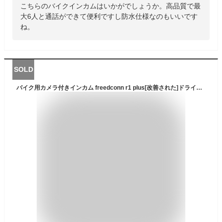
こちらのバイクインカムはいかがでしょうか。高品質で最
大6人と通話ができて便利ですし防水仕様なのもいいです
ね。
SOLD
バイク用カメラ付きインカム freedconn r1 plus[改善された]ドライブレコーダー 1080p ループ録画 bluetooth 5.0 wifi搭載 6人通話 防水（64gメモリーカードがギフトとして含まれています）