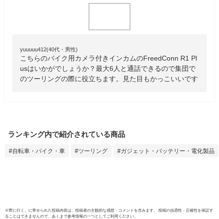
yuuuuu412(40代・男性)
こちらのバイク用カメラ付きインカムのFreedConn R1 Pl
usはいかがでしょうか？最大6人と通話できるので集団で
のツーリングの際に役立ちます。見た目もかっこいいです
ランキング内で紹介されている商品
自転車・バイク・車
ツーリング
ガジェット・バッテリー・電化製品
※
野に行く。
に寄せられた投稿内容は、投稿者の主観的な感想・コメントを含みます。 投稿の信憑性・正確性を保証す
ることはできませんので、あくまで参考情報の一つとしてご利用ください。