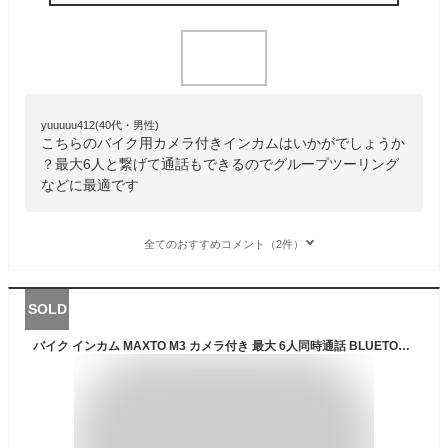
yuuuuu412(40代・男性)
こちらのバイク用カメラ付きインカムはいかがでしょうか
？最大6人と繋げて通話もできるのでグループツーリング
などに最適です
全てのおすすめコメント（2件）
SOLD
バイク インカム MAXTO M3 カメラ付き 最大 6人同時通話 BLUETOOTH 無線機いんかむ M3全てのブランドとペアリング可能 バイク用通信機器 FMラジオ付き防水 インターコム マルチデバイス接続 ドライブレコーダー兼用 WIFI対応