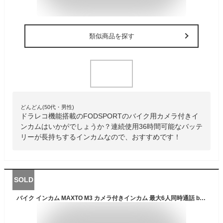
類似商品を探す
どんどん(50代・男性)
ドラレコ機能搭載のFODSPORTのバイク用カメラ付きイ
ンカムはいかがでしょうか？連続使用36時間可能なバッテ
リーが長持ちするインカムなので、おすすめです！
SOLD
バイク インカム MAXTO M3 カメラ付きインカム 最大6人同時通話 bluetooth 無線機バイクいんかむ M3全てのブランドとペアリング可能 バイク用通信機器 FMラジオ付き防水 インターコム マルチデバイス接続 ドライブレコーダー兼用 WiFi対応 ループ録画 最大128GBカード