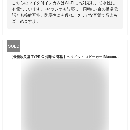
こちらのマイク付インカムはWi-Fiにも対応し、防水性に
も優れています。FMラジオも対応し、同時に2台の携帯電
話とも接続可能。防塵性にも優れ、クリアな音質で音楽も
楽しめますよ。
SOLD
【最新改良型 TYPE-C 分離式 薄型】ヘルメット スピーカー Bluetooth 5.0 バイク イヤホン マイク インカム Hi-Fi音質 技適認証取得済 ハンズフリー 自動応答 オートバイ スピーカー マイク付き 防水 防塵 長時間利用可能 DSP搭載 大口径スピーカー パワフルなミッドベース 音楽/音声コントロール/通話 1人用(Black)