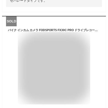
セパレートタイプです。
SOLD
バイク インカム カメラ FODSPORTS FX30C PRO ドライブレコーダー アクションカメラ カメラ付き バイクインカム インターコム 通話 トランシーバー ウォーキートーキー 音楽 FM WIFI ドラレコ 防水 Bluetooth バイク用インカム スキー サイクリング