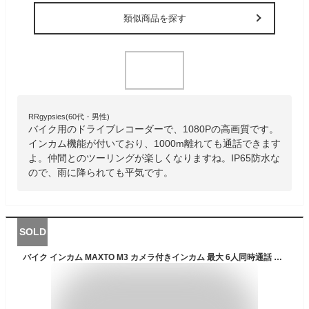
類似商品を探す
RRgypsies(60代・男性)
バイク用のドライブレコーダーで、1080Pの高画質です。
インカム機能が付いており、1000m離れても通話できます
よ。仲間とのツーリングが楽しくなりますね。IP65防水な
ので、雨に降られても平気です。
SOLD
バイク インカム MAXTO M3 カメラ付きインカム 最大 6人同時通話 bluetooth 無線機バイクいんかむ M3全てのブランドとペアリング可能 バイク用通信機器 FMラジオ付き防水 インターコム マルチデバイス接続 ドライブレコーダー兼用 WiF