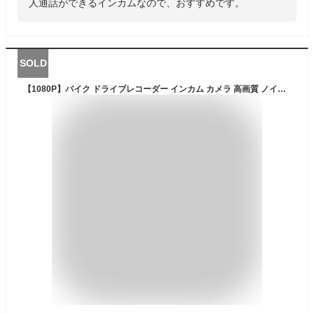
人通話ができるインカムなので、おすすめです。
SOLD
【1080P】バイク ドライブレコーダー インカム カメラ 高画質 ノイズ減少 FM 1000M通話距離 bluetooth IP65防水 バッテリー 大容量 使用やすい ヘルメット