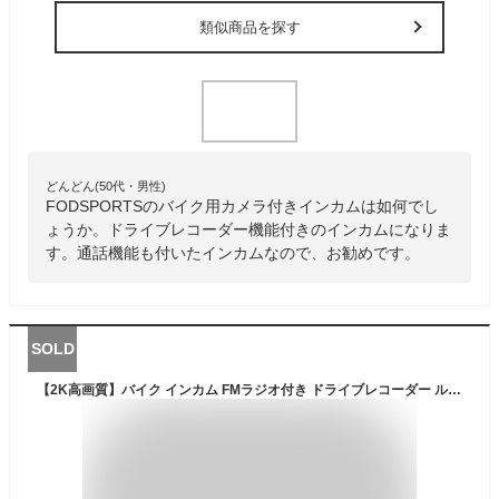
類似商品を探す
どんどん(50代・男性)
FODSPORTSのバイク用カメラ付きインカムは如何でし
ょうか。ドライブレコーダー機能付きのインカムになりま
す。通話機能も付いたインカムなので、お勧めです。
SOLD
【2K高画質】バイク インカム FMラジオ付き ドライブレコーダー ループ録画 カメラ IPX6防水 6人同時通話 高音質 操作簡単 M3S FM WiFi対応 ドラレコ ブルートゥース オートバイ スピーカー イヤホン ヘルメット用インカム 日本語取扱書