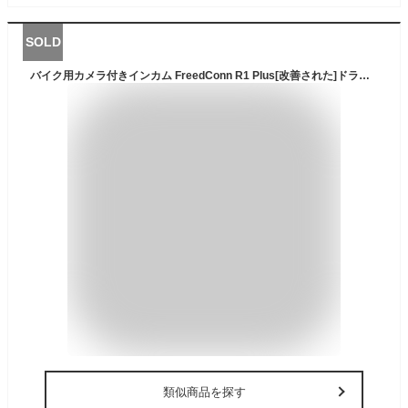
SOLD
バイク用カメラ付きインカム FreedConn R1 Plus[改善された]ドライブレコーダー 1080P ループ録画 Bluetooth 5.0 WIFI搭載 6人通話 防水（64Gメモリーカードがギフトとして含まれています）
類似商品を探す