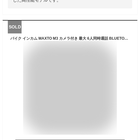
SOLD
バイク インカム MAXTO M3 カメラ付き 最大 6人同時通話 BLUETOOTH 無線機いんかむ M3全てのブランドとペアリング可能 バイク用通信機器 FMラジオ付き防水 インターコム マルチデバイス接続 ドライブレコーダー兼用 WIFI対応