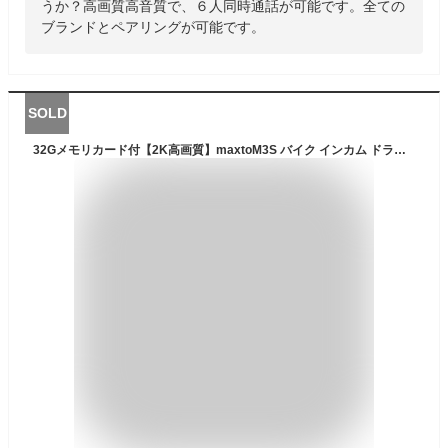
うか？高画質高音質で、６人同時通話が可能です。全ての
ブランドとペアリングが可能です。
SOLD
32Gメモリカード付【2K高画質】maxtoM3S バイク インカム ドライブレコーダー カメラ M3S FM WIFI搭載 ドラレコ 6人通話 ブルートゥース バイク用インカム カメラ 無線機 高画質 FMラジオ ドラレコ 6人通話 ブルートゥース バイク用インカム バイク用品 防水