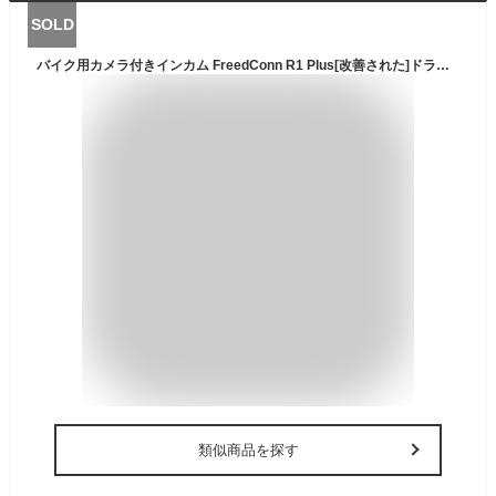
SOLD
バイク用カメラ付きインカム FreedConn R1 Plus[改善された]ドライブレコーダー 1080P ループ録画 Bluetooth 5.0 WIFI搭載 6人通話 防水（64Gメモリーカードがギフトとして含まれています）
類似商品を探す