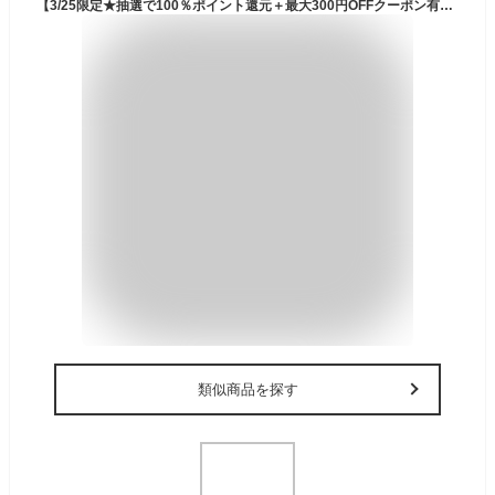
【3/25限定★抽選で100％ポイント還元＋最大300円OFFクーポン有】あす楽 Maxto:ドライブレコーダー付きバイク用インカム M3 バイク ドライブレコーダー インカム Bluetooth モトブログ アクションカム マイク カメラマンウント
類似商品を探す