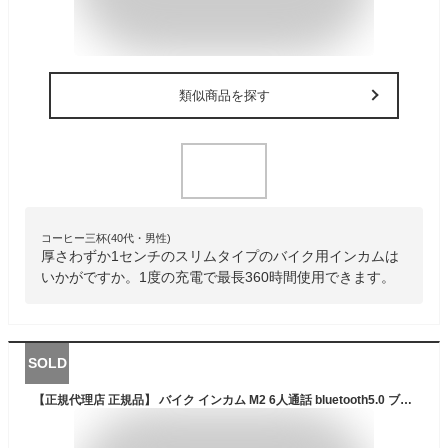
類似商品を探す
コーヒー三杯(40代・男性)
厚さわずか1センチのスリムタイプのバイク用インカムは
いかがですか。1度の充電で最長360時間使用できます。
SOLD
【正規代理店 正規品】 バイク インカム M2 6人通話 bluetooth5.0 ブルトゥース イヤホンと接続可能 インカム FMラジオ付き HI-FI音質 防水 インターコム 操作簡単 長距離通信 最大10時間使用可能ヘルメット用インカム