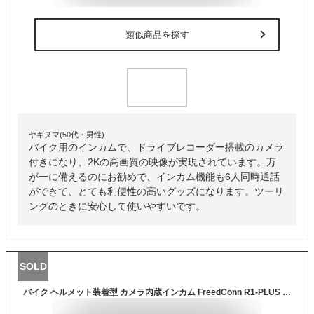
類似商品を探す
ヤギヌマ(50代・男性)
バイク用のインカムで、ドライブレコーダー搭載のカメラ
付きになり、2Kの高画質の映像が実現されています。万
が一に備えるのにお勧めで、インカム機能も6人同時通話
ができて、とても利便性の高いグッズになります。ツーリ
ングのときに安心して使いやすいです。
SOLD
バイク ヘルメット装着型 カメラ内蔵インカム FreedConn R1-PLUS 1080P HD WIFI搭載 Bluetooth5.0 ドライブレコーダー 6人通話 最大通話距離1000m1500mAh電池/IP65防水/音楽/Siri/音声聞き取リ/FM/技適認証済み/日本説明書バイク用カメラ付きインカムR1Plus 通信シス...