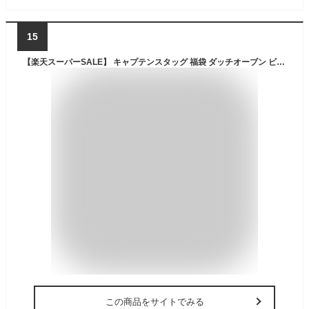
15
【楽天スーパーSALE】 キャプテンスタッグ 福袋 ダッチオーブン ビギナーセット 10点セット ダッチオーブン 25cm オーブンスタンド リッドリフレター レザーグローブ 収納バッグ クックブック バーベキュートング ステンレスはし 炭取りスコップ セット M-5541
この商品をサイトでみる