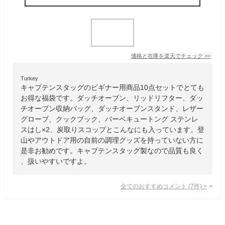
価格と在庫を
楽天
でチェック
>>
Turkey
キャプテンスタッグのビギナー用商品10点セットでとても
お得な福袋です。ダッチオーブン、リッドリフター、ダッ
チオーブン収納バッグ、ダッチオーブンスタンド、レザー
グローブ、クックブック、バーベキュートング ステンレ
スはし×2、炭取りスコップとこんなにも入っています。登
山やアウトドア用の自前の調理グッズを持っていない方に
是非お勧めです。キャプテンスタッグ製なので品質も良く
、扱いやすいですよ。
全てのおすすめコメント
(
7
件)
>