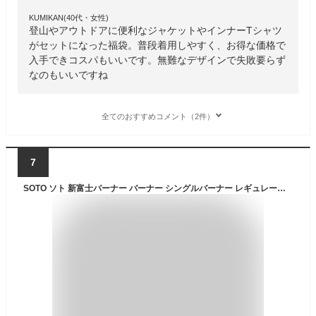
KUMIKAN(40代・女性)
登山やアウトドアに便利なジャケットやインナーTシャツ
がセットになった福袋。普段着用しやすく、お得な価格で
入手できコスパもいいです。無難なデザインで失敗要らず
なのもいいですね
全てのおすすめコメント（2件）
7
SOTO ソト 新富士バーナー バーナー シングルバーナー レギュレーターストーブ ST-340&ホットサンドメーカー&レギュラーガスCB缶1本ST-700の3点セット アウトドア・キャンプ用品 ST-340 ST-952 ST-700(1本) 福袋