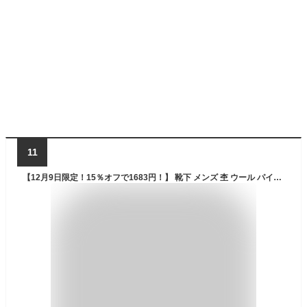
11
【12月9日限定！15％オフで1683円！】 靴下 メンズ 杢 ウール パイル ソックス 暖かい 防寒 抗菌防臭 吸汗速乾 厚手 あったか おしゃれ ギフト プレゼント クルー 秋 冬 春 ルームソックス アウトドア 登山 カジュアル 無地 5足組 25～28cm