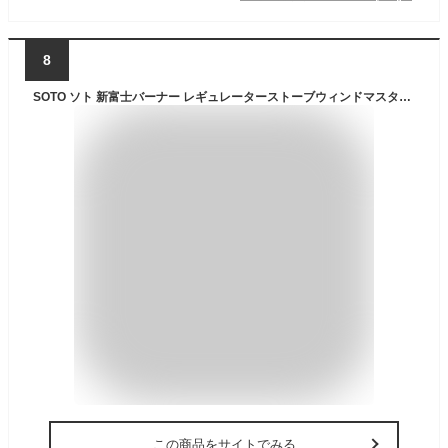
8
SOTO ソト 新富士バーナー レギュレーターストーブウィンドマスター SOD-310 パワーガス SOD-725T ゴトク SOD-461 シェラカップ ST-SC20 4点セット ウインドマスター ストーブ シングル シングルバーナー 福袋 セット
この商品をサイトでみる