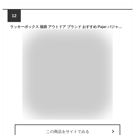
12
ラッキーボックス 福袋 アウトドア ブランド おすすめ Pajar パジャール カナダ メンズ ファッション お得な5点セット 人気 レインコート まとめ売り HAPPYBAG ハッピーバッグ ラッキー スウェット キャップ ウエストポーチ Tシャツ 中身が分かる
この商品をサイトでみる