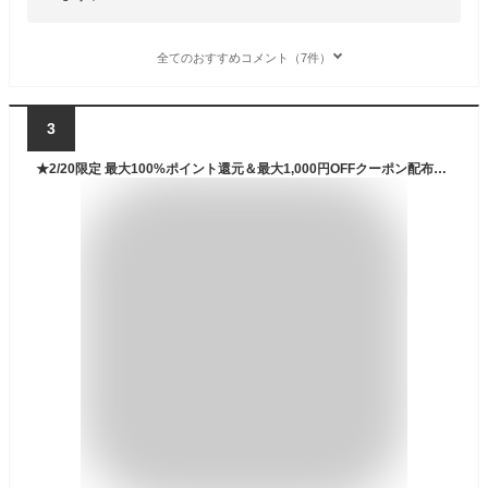
全てのおすすめコメント（7件）
3
★2/20限定 最大100%ポイント還元＆最大1,000円OFFクーポン配布中 【メンズの福袋】ノースフェイス 福袋 フリース トップス ボールキャップ 3点 2026 スポーツ アウトドア まとめ買い お得 お楽しみ袋 春秋冬 フリースパーカー フリース ランダムパック ラッキーバッグ