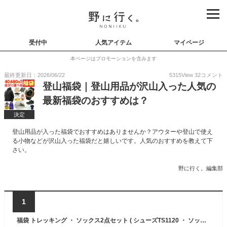
受付中
人気アイテム
マイページ
本ページはプロモーションを含みます
最終更新日：2026/06/22
5315
View
32
コメント
登山福袋｜登山用品が沢山入った人気の
最新福袋のおすすめは？
決定
登山用品が入った福袋でおすすめはありませんか？アウターや登山で使え
る小物などが沢山入った福袋だと嬉しいです。人気のおすすめを教えて下
さい。
野に行く。編集部
1
福袋 トレッキング ・ ソックス2点セット ( シューズTS1120 ・ ソックス ) ( シューズTS1120 ・ ソックス ) 【 あす楽 】【 送料無料 ( 北海道 ・ 沖縄除く ) 】軽登山用セット