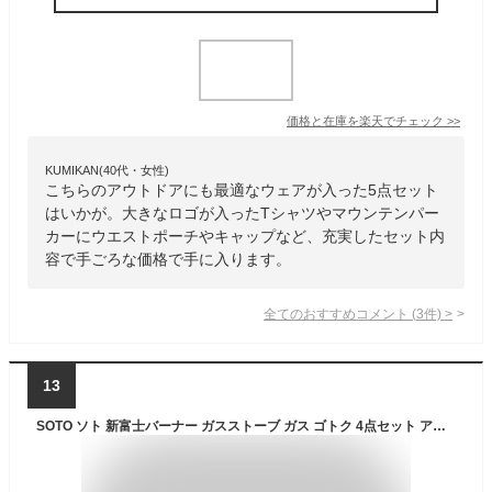
価格と在庫を
楽天
でチェック
>>
KUMIKAN(40代・女性)
こちらのアウトドアにも最適なウェアが入った5点セット
はいかが。大きなロゴが入ったTシャツやマウンテンパー
カーにウエストポーチやキャップなど、充実したセット内
容で手ごろな価格で手に入ります。
全てのおすすめコメント
(
3
件)
>
13
SOTO ソト 新富士バーナー ガスストーブ ガス ゴトク 4点セット アウトドア キャンプ 登山 SOD-460 SOD-725T ×2 SOD-310 福袋 セット