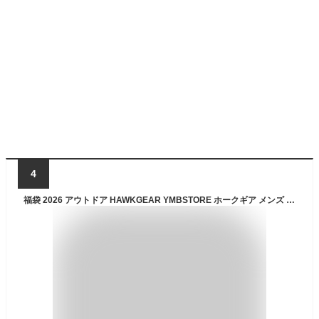
4
福袋 2026 アウトドア HAWKGEAR YMBSTORE ホークギア メンズ レディース アウトドアチェア 寝袋 アウトドアテーブル バックパック シュラフ CB缶カバー 伸縮スツール キャンプ ソロキャンプ コンパクト軽量 お年玉