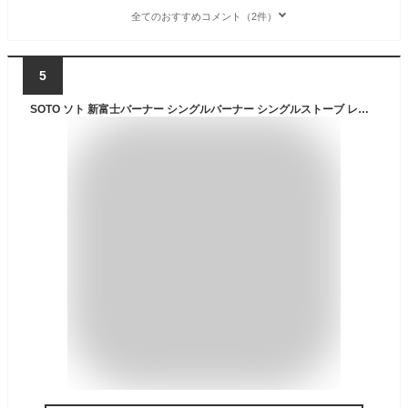
全てのおすすめコメント（2件）
5
SOTO ソト 新富士バーナー シングルバーナー シングルストーブ レギュレーターストーブ FUSION フュージョン 3点セット ストーブ パワーガス カセットガス CB缶 ガス缶 燃料 アウトドア キャンプ 登山 ST-330 ST-7601 ST-SC20 セット 福袋