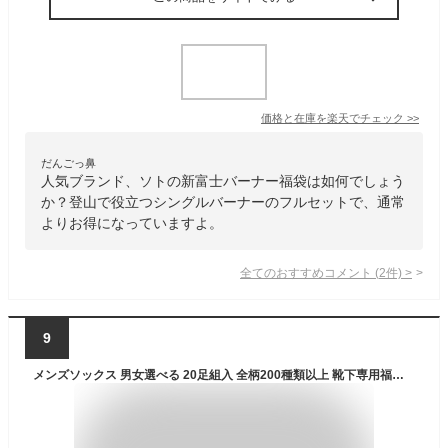
価格と在庫を
楽天
でチェック
>>
だんごっ鼻
人気ブランド、ソトの新富士バーナー福袋は如何でしょう
か？登山で役立つシングルバーナーのフルセットで、通常
よりお得になっていますよ。
全てのおすすめコメント
(
2
件)
>
9
メンズソックス 男女選べる 20足組入 全柄200種類以上 靴下専用福袋 蒸れない ガジュマル 紳士靴下 スニーカーソックスビジネスソックス スポーツソックス くつした くつ下 吸汗 速乾 抗菌 消臭 防臭 通勤 通学 伸縮性