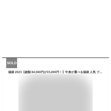
SOLD
福袋 2023【総額 84,560円が15,000円！】中身が選べる福袋 人気 ブランドのアウトドアウェアやグッズが合計で7個入る大判振る舞い！赤字覚悟の大チャンス！防寒ジャケット スマートウォッチ パーカー シャツ 帽子 サングラス リュック LEDライト 手袋 メンズ レディース