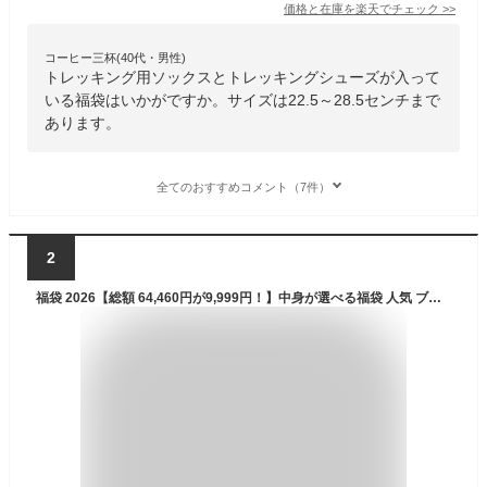
価格と在庫を
楽天
でチェック
>>
コーヒー三杯(40代・男性)
トレッキング用ソックスとトレッキングシューズが入って
いる福袋はいかがですか。サイズは22.5～28.5センチまで
あります。
全てのおすすめコメント（7件）
2
福袋 2026【総額 64,460円が9,999円！】中身が選べる福袋 人気 ブランドのアウトドアウェアやグッズが合計で5個入る大判振る舞い！赤字覚悟の大チャンス！中綿ジャケット ポップアップテント 腕時計 防災ラジオ 手袋 ダウンパンツ LEDライト リュック メンズ レディース