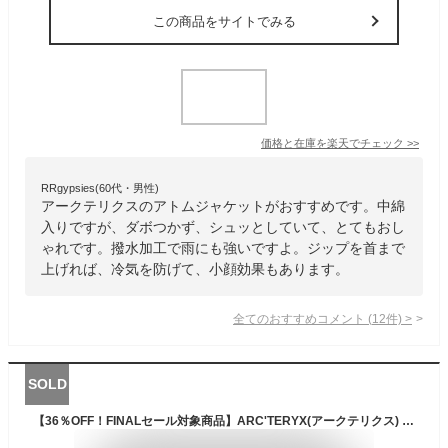
この商品をサイトでみる
価格と在庫を
楽天
でチェック
>>
RRgypsies(60代・男性)
アークテリクスのアトムジャケットがおすすめです。中綿
入りですが、ダボつかず、シュッとしていて、とてもおし
ゃれです。撥水加工で雨にも強いですよ。ジップを首まで
上げれば、冷気を防げて、小顔効果もあります。
全てのおすすめコメント
(
12
件)
>
SOLD
【36％OFF！FINALセール対象商品】ARC'TERYX(アークテリクス) セイラ コート ウィメンズ(24103)