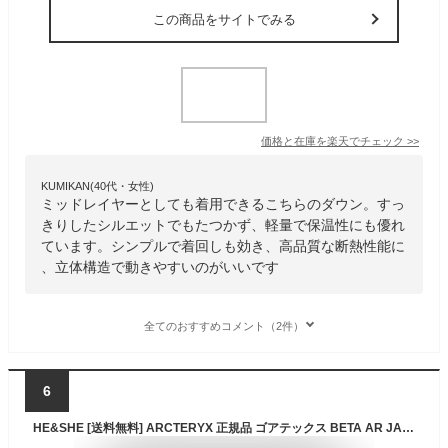
この商品をサイトでみる
価格と在庫を
楽天
でチェック
>>
KUMIKAN(40代・女性)
ミッドレイヤーとしても着用できるこちらのダウン。すっ
きりしたシルエットでもたつかず、軽量で保温性にも優れ
ています。シンプルで着回しも効き、高品質な断熱性能に
、立体構造で動きやすいのがいいです
全てのおすすめコメント（2件）
6
HE&SHE [送料無料] ARCTERYX 正規品 ゴアテックス BETA AR JACKET DOWN JACKET FW22 マウンテンパーカー アークテリクス グース フード付きアウター 人気 アウトドア カジュアル レディースアウター 軽い 軽量ジャケット 防水 登山 キャンプ ショートジャケット