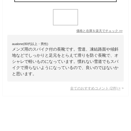
価格と在庫を
楽天
でチェック
>>
aualone(80代以上・男性)
メンズ用のスパイク付の長靴です。雪道、凍結路面や傾斜
地などでしっかりと足元をとらえて滑りを防ぐ長靴で、オ
シャレで軽いものになっています。慣れない雪道でもスパ
イクで滑らないようになっているので、良いのではないか
と思います。
全てのおすすめコメント
(
2
件)
>