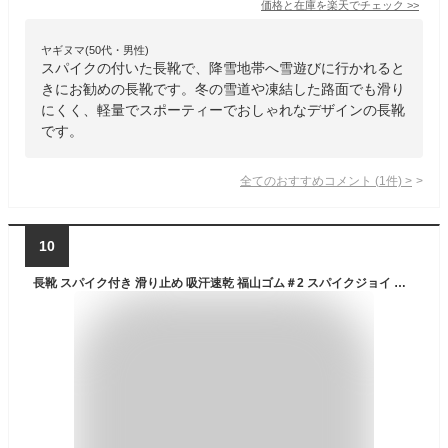
価格と在庫を
楽天
でチェック
>>
ヤギヌマ(50代・男性)
スパイクの付いた長靴で、降雪地帯へ雪遊びに行かれると
きにお勧めの長靴です。冬の雪道や凍結した路面でも滑り
にくく、軽量でスポーティーでおしゃれなデザインの長靴
です。
全てのおすすめコメント
(
1
件)
>
10
長靴 スパイク付き 滑り止め 吸汗速乾 福山ゴム＃2 スパイクジョイ スパイク すべり止め 作業靴