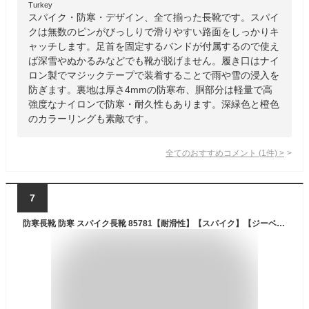
Turkey
スパイク・防寒・デザイン、全て揃った長靴です。スパイ
クは無数のピンがびっしりで滑りやすい路面をしっかりキ
ャッチします。足首を固定するバンドが付属するので使え
ば深雪やぬかるみなどでも靴が脱げません。履き口はナイ
ロン製でマジックテープで装着することで雨や雪の浸入を
防ぎます。裏地は厚さ4mmの防寒布、胴部分は軽量で高
強度なナイロンで防寒・耐久性もあります。深緑色と橙色
のカラーリングも素敵です。
全てのおすすめコメント
(
1
件)
>
7
防寒長靴 防寒 スパイク長靴 85781【耐滑性】【スパイク】【ジーベック】【釣り 長靴】安全靴【防寒長靴】【長靴 防寒】【長靴 防寒 メンズ】 XEBEC