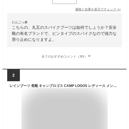
価格と在庫を
楽天
でチェック
>>
だんごっ鼻
こちらの、丸五のスパイクブーツは如何でしょうか？安全
靴の有名ブランドで、ピンタイプのスパイクなので強力な
滑り止めになりますよ。
全てのおすすめコメント（3件）
2
レインブーツ 長靴 キャンプロゴス CAMP LOGOS レディース メンズ ロング コンパクト キャンプ アウトドア レジャー 釣り フィッシング 持ち運び 釣り 雨 雪 スパイク 男女兼用 カーキ サンド ブラック 黒 SS S M L LL XL スパイクレインブーツ