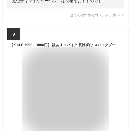
え色がキレイなジーベックな長靴をおすすめです。
全てのおすすめコメント
(
1
件)
>
8
【 SALE 3990→3800円】 訳あり スパイク 長靴 釣り スパイクブーツ 雪 農作業 長靴 作業 ロング ブーツ メンズ 防災 災害 ボランティア 滑り止め 漁 林業 山林 斜面 法事 草刈り 傾斜 田植え 山菜 川 海 レディース ユニセックス 滑らない 大きいサイズ 除雪 冬 軽量 雪かき