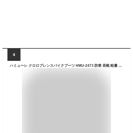
4
ハミューレ クロロプレンスパイクブーツ HMU-2473 防寒 長靴 軽量 防水 ピンスパイク 冬用 ウインターブーツ スノーブーツ 滑りにくい メンズ 北海道 Prono プロノ HAMURE