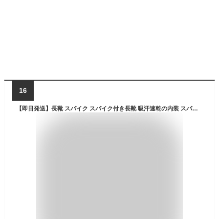
16
【即日発送】長靴 スパイク スパイク付き長靴 吸汗速乾の内装 スパイク 長靴 すべり止め 釣り 長靴 斜面用 長靴 喜多【38本のスパイクとゴムピンのコンビ】