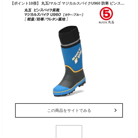
【ポイント10倍】 丸五/マルゴ マジカルスパイクU960 防寒 ピンスパイク付き メンズ/レディース レインブーツ/長靴/ラバーブーツ/ウレタン裏地 [ 山林業/法面作業/傾斜地/凍結路面/土木作業/フィッシング/魚釣り/渓流釣り/農業 ] 【10P03Dec16】【RCP】
この商品をサイトでみる