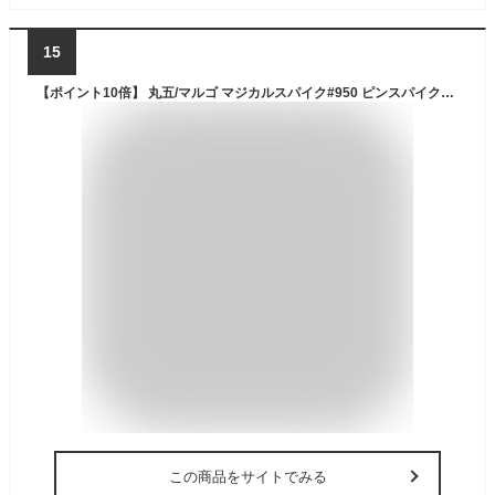
15
【ポイント10倍】 丸五/マルゴ マジカルスパイク#950 ピンスパイク付き メンズ レインブーツ/長靴/ラバーブーツ [ 山林業/法面作業/傾斜地/凍結路面/土木作業/フィッシング/魚釣り/渓流釣り/農業 ] 【10P03Dec16】【RCP】
この商品をサイトでみる