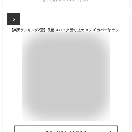
5
【楽天ランキング2冠】長靴 スパイク 滑り止め メンズ カバー付 ラッセル メッシュ 夏 涼しい 冬 暖かい 林業 土木 作業 現場 山菜 採り 磯 釣り 斜面 法面 雪道 スパイクブーツ 送料無料 JKSP-01