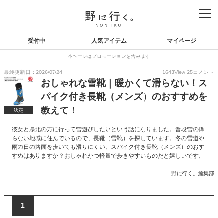
受付中
人気アイテム
マイページ
本ページはプロモーションを含みます
最終更新日：2026/07/24
1643
View
25
コメント
おしゃれな雪靴｜暖かくて滑らない！ス
パイク付き長靴（メンズ）のおすすめを
教えて！
決定
彼女と県北の方に行って雪遊びしたいという話になりました。普段雪の降
らない地域に住んでいるので、長靴（雪靴）を探しています。冬の雪道や
雨の日の路面を歩いても滑りにくい、スパイク付き長靴（メンズ）のおす
すめはありますか？おしゃれかつ軽量で歩きやすいものだと嬉しいです。
野に行く。編集部
1