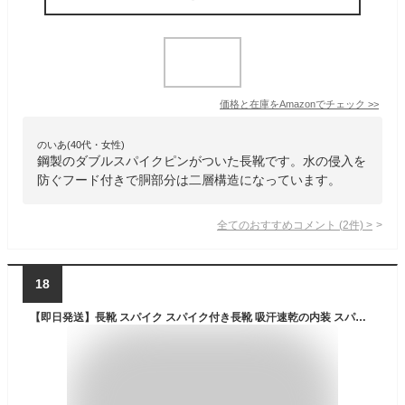
価格と在庫を
Amazon
でチェック
>>
のいあ(40代・女性)
鋼製のダブルスパイクピンがついた長靴です。水の侵入を
防ぐフード付きで胴部分は二層構造になっています。
全てのおすすめコメント
(
2
件)
>
18
【即日発送】長靴 スパイク スパイク付き長靴 吸汗速乾の内装 スパイク 長靴 すべり止め 釣り 長靴 斜面用 長靴 喜多【38本のスパイクとゴムピンのコンビ】