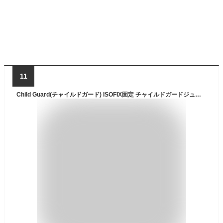
11
Child Guard(チャイルドガード) ISOFIX固定 チャイルドガードジュニア ISOFIX (アイソフィックス) 対応 ジュニアシート (3~12 歳向け) AIRPAD 搭載モデル ウォッシュグレー 3歳~ () CGDJ001