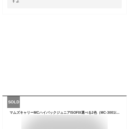
すよ
SOLD
マムズキャリーMCハイバックジュニアISOFIX選べる2色（MC-3001/MC-3002）シーエー産商 3歳〜11歳 ジュニアシート ハイバック ISOFIX取付 シートベルト取付 ロングユース