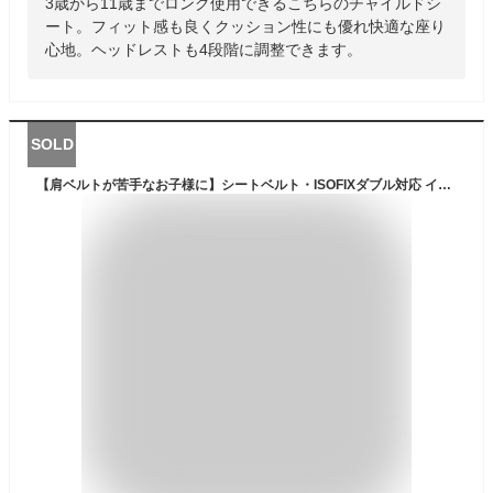
3歳から11歳までロング使用できるこちらのチャイルドシ
ート。フィット感も良くクッション性にも優れ快適な座り
心地。ヘッドレストも4段階に調整できます。
SOLD
【肩ベルトが苦手なお子様に】シートベルト・ISOFIXダブル対応 インパクトシールド チャイルドシート ジュニアシート ロングユース 1歳〜11歳 赤ちゃんグッズ ベビーグッズ 出産祝い ドリンクホルダー シールドピット ネビオ Nebio