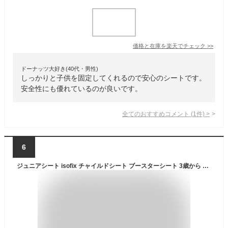
価格と在庫を
楽天
でチェック
>>
ドーナッツ大好き(40代・男性)
しっかりと子供を固定してくれるので安心のシートです。
安全性にも優れているのが良いです。
全てのおすすめコメント
(
1
件)
>
6
ジュニアシート isofix チャイルドシート ブースターシート 3歳から 12歳まで 100cm〜150cm R129 取り付け簡単 キッズ 子供 車 カー用品 安全基準合格品 軽量 車 キッズシート カーシート リクライニング 長く使える isofix対応 SOONSUNG スンソン Aegis