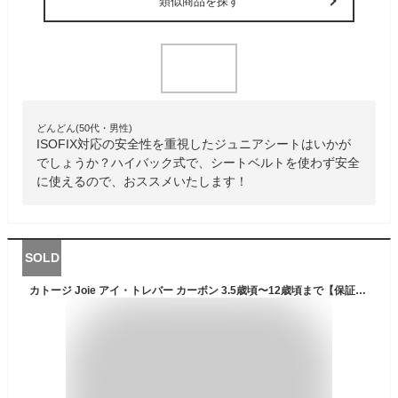
類似商品を探す
どんどん(50代・男性)
ISOFIX対応の安全性を重視したジュニアシートはいかが
でしょうか？ハイバック式で、シートベルトを使わず安全
に使えるので、おススメいたします！
SOLD
カトージ Joie アイ・トレバー カーボン 3.5歳頃〜12歳頃まで【保証期間：1年】[ 新安全基準 ECE R129/03 適合 i-size アイサイズ ISOFIX アイソフィックス KATOJI ジョイー ジュニアシート チャイルドシート ブラック 側面衝突対応]