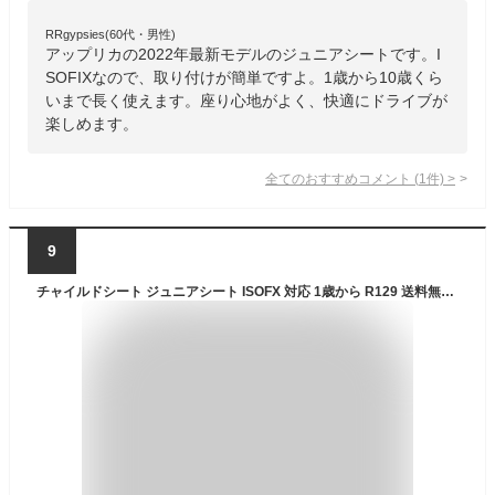
RRgypsies(60代・男性)
アップリカの2022年最新モデルのジュニアシートです。I
SOFIXなので、取り付けが簡単ですよ。1歳から10歳くら
いまで長く使えます。座り心地がよく、快適にドライブが
楽しめます。
全てのおすすめコメント
(
1
件)
>
9
チャイルドシート ジュニアシート ISOFX 対応 1歳から R129 送料無料 固定式 固定 赤ちゃん ベビー 子供 2歳 3歳 4歳 11歳まで コンパクト ブースター 長く使える シートベルト 取付簡単 お出掛け 帰省 ドライブ