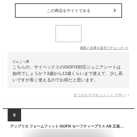
この商品をサイトでみる
価格と在庫を
楽天
でチェック
>>
だんごっ鼻
こちらの、サイベックスのISOFIX対応ジュニアシートは
如何でしょうか？3歳から12歳くらいまで使えて、少し高
いですが長く使えるのでお得だと思います。
全てのおすすめコメント
(
1
件)
>
8
アップリカ フォームフィット ISOFIX セーフティープラス AB 正規品 Apricaフォームフィット isofix ab チャイルドシートメテオブラウン