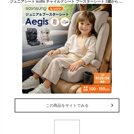
ジュニアシート isofix チャイルドシート ブースターシート 3歳から 12歳まで 100cm〜150cm R129 取り付け簡単 キッズ 子供 車 カー用品 安全基準合格品 軽量 車 キッズシート カーシート リクライニング 長く使える isofix対応 SOONSUNG スンソン Aegis
この商品をサイトでみる