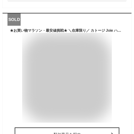
SOLD
★お買い物マラソン・最安値挑戦★ ＼在庫限り／ カトージ Joie ハイバック式ジュニアシート トレバー コール ジュニアシート 3歳〜12歳頃まで 【保証期間：1年】[KATOJI ジョイー チャイルドシート ブラック ISOFIX アイソフィックス 側面衝突対応 ECE R44/04対応]