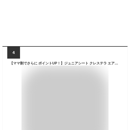
4
【ママ割でさらに ポイントUP！】ジュニアシート クレステラ エアフィットクルーザーR129[レザーブラックBK]/ チャイルドシート ISOFIX取付 超軽量 高機能 SoDo