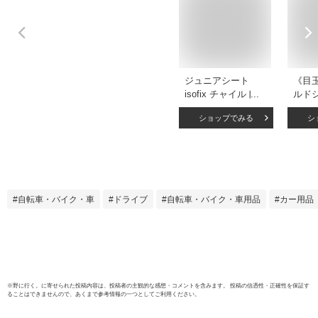
ジュニアシート
《目
isofix チャイルドシ
ルド
ート ブースターシ
ルド
ショップでみる
シ
ート 3歳から 12歳
トPZ
まで 100cm〜
料 
150cm R129 取り付
ト 
け簡単 キッズ 子供
長く
車 カー用品 安全基
け簡単
準合格品 軽量 車 キ
ング
自転車・バイク・車
ドライブ
自転車・バイク・車用品
カー用品
ッズシート カーシ
ルド
ート リクライニン
ト 車
グ 長く使える isofix
対応 SOONSUNG
スンソン Aegis
※
野に行く。
に寄せられた投稿内容は、投稿者の主観的な感想・コメントを含みます。 投稿の信憑性・正確性を保証す
ることはできませんので、あくまで参考情報の一つとしてご利用ください。