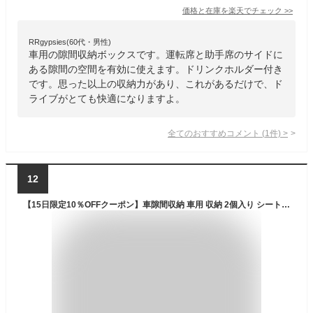
価格と在庫を
楽天
でチェック
>>
RRgypsies(60代・男性)
車用の隙間収納ボックスです。運転席と助手席のサイドに
ある隙間の空間を有効に使えます。ドリンクホルダー付き
です。思った以上の収納力があり、これがあるだけで、ド
ライブがとても快適になりますよ。
全てのおすすめコメント
(
1
件)
>
12
【15日限定10％OFFクーポン】車隙間収納 車用 収納 2個入り シートサイドポケット サイド収納ボックス 車載 コンソールボックス 運転席 助手席 コンソール カップホルダー 車用品 隙間収納 ドリンクホルダー ドリンクホルダーシートポケット 車用 小物収納 カー用品