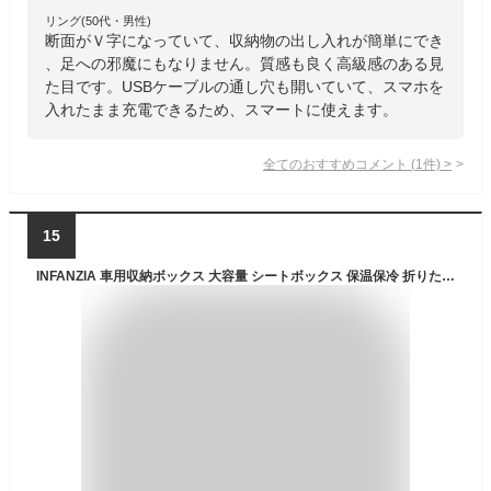
リング(50代・男性)
断面がＶ字になっていて、収納物の出し入れが簡単にでき
、足への邪魔にもなりません。質感も良く高級感のある見
た目です。USBケーブルの通し穴も開いていて、スマホを
入れたまま充電できるため、スマートに使えます。
全てのおすすめコメント
(
1
件)
>
15
INFANZIA 車用収納ボックス 大容量 シートボックス 保温保冷 折りたたみ式 車トランク収納ボックス 仕切りとカップホルダー付き 蓋付き RVボックス 小物整理 旅行用（ブラック）