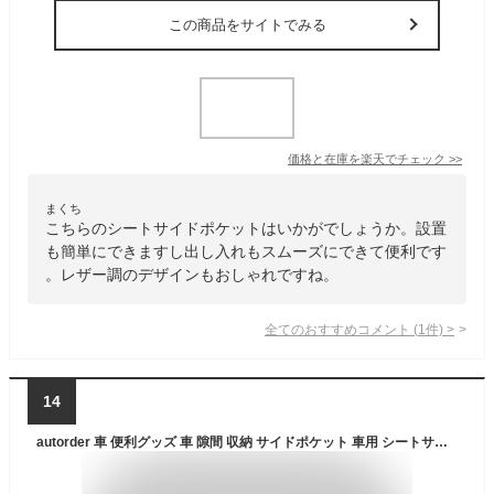
この商品をサイトでみる
価格と在庫を
楽天
でチェック
>>
まくち
こちらのシートサイドポケットはいかがでしょうか。設置
も簡単にできますし出し入れもスムーズにできて便利です
。レザー調のデザインもおしゃれですね。
全てのおすすめコメント
(
1
件)
>
14
autorder 車 便利グッズ 車 隙間 収納 サイドポケット 車用 シートサイドポケット 1枚セット ワインレット 車用 シート 隙間収納 小物 収納 落下防止 収納袋 収納ボックス カー用品 差し込みタイプ USBケーブル穴付き PUレザー 汎用タイプ レザー 運転席 助手席