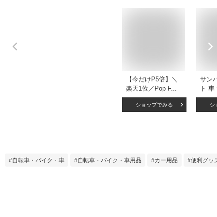
【今だけP5倍】＼
サン
楽天1位／Pop Frog
ト 車
シートサイドポケッ
収納 
ショップでみる
シ
ト 車 隙間 カーシー
グ 
ト隙間収納ボックス
ース i
収納 シート 隙間 収
ポケ
納 隙間収納 落下防
ポケ
止 ドリンクホルダ
ホ 充
ー 差し込み ポケッ
ス E
自転車・バイク・車
自転車・バイク・車用品
カー用品
便利グッ
ト シート 収納 車用
ート
シートポケット シ
収納
ート隙間 収納ボッ
グッズ
クス 座席 助手席 運
ホン 
転席
品