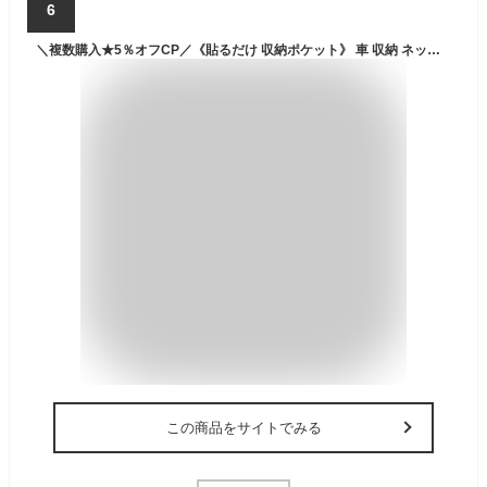
6
＼複数購入★5％オフCP／《貼るだけ 収納ポケット》 車 収納 ネット ポケット 車用 運転席 助手席 後部座席 トランク ラゲッジ カーゴ ルーフ カー用品 洗車 スプレー レジャー キャンプ アウトドア 車中泊 買い物 マジックテープ 荷物 ミニバン 1BOX SUV 旅行
この商品をサイトでみる