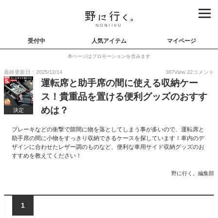
受付中
人気アイテム
マイページ
本ページはプロモーションを含みます
最終更新日：2025/12/14
387
View
22
コメント
運転席と助手席の間に使える収納ケー
ス！貴重品を置ける便利グッズのおすす
めは？
決定
ブレーキなどの衝撃で隙間に物を落としてしまう事が多いので、運転席と
助手席の間に小物をすっきり収納できるケースを探しています！車内のデ
ザインに合わせたレザー調のものなど、便利な車用サイド収納グッズのお
すすめを教えてください！
野に行く。編集部
1