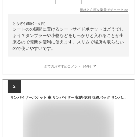
価格と在庫を
楽天
でチェック
>>
ともぞう(50代・女性)
シートのの隙間に置けるシートサイドポケットはどうでし
ょう？タンブラーや小物などをしっかりと入れることが出
来るので隙間を便利に使えます。スリムで場所も取らない
ので使いやすいです。
全てのおすすめコメント（4件）
2
サンバイザーポケット 車 サンバイザー 収納 便利 収納バッグ サンバイザーケース iPhone 多機能ポケット インナーポケット付き スマホ 充電器 サングラス ETCカード スマートフォン ケース 収納可能 ドライブグッズ 駐車券 イヤホン ケーブル 車用品