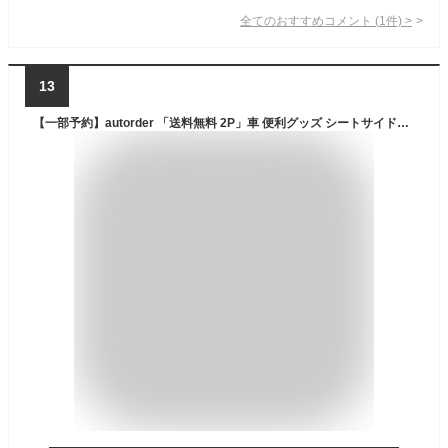
全てのおすすめコメント
(
1
件)
>
13
【一部予約】autorder 「送料無料 2P」車 便利グッズ シートサイドポケット 車 シート 隙間 収納 車 小物入れ 車用品 車内 アクセサリー 車 収納 シート サイド ポケット 車内 隙間 落下防止 収納ケース 収納ボックス カー用品 便利 レザー調 レザー 運転席 助手席汎用 3色