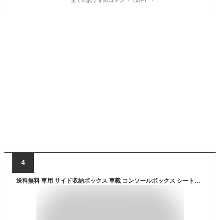
4
送料無料 車用 サイド収納ボックス 車載 コンソールボックス シートポケット サイド収納ボックス 運転席と助手席 コンソール カップホルダー 車用品 隙間収納 ドリンクホルダー 車用 収納ボックス 小物収納 カー用品 PUレザー