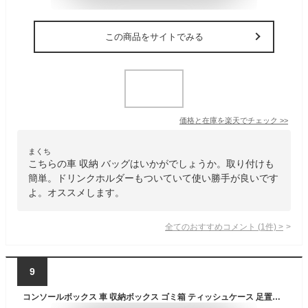
この商品をサイトでみる
価格と在庫を
楽天
でチェック
>>
まくち
こちらの車 収納 バッグはいかがでしょうか。取り付けも
簡単。ドリンクホルダーもついていて使い勝手が良いです
よ。オススメします。
全てのおすすめコメント
(
1
件)
>
9
コンソールボックス 車 収納ボックス ゴミ箱 ティッシュケース 足置き 4WAY 車内収納 小物入れ 荷物置き 車内整理 車中泊 便利グッズ 車収納ボックス 助手席 シートボックス 汎用 コンパクト 多機能 折り畳み 蓋付き Sサイズ