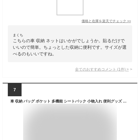
価格と在庫を
楽天
でチェック
>>
まくち
こちらの車 収納 ネットはいかがでしょうか。貼るだけで
いいので簡単。ちょっとした収納に便利です。サイズが選
べるのもいいですね。
全てのおすすめコメント
(
1
件)
>
7
車 収納 バッグ ポケット 多機能 シートバック 小物入れ 便利グッズ ネット 運転席 助手席 ミニバン 軽自動車 SUV ティッシュ スマホ ドリンクホルダー センターカーゴ LotNo.01