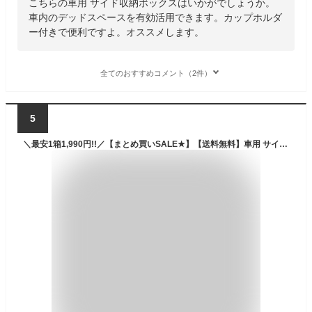
こちらの車用 サイド収納ボックスはいかがでしょうか。
車内のデッドスペースを有効活用できます。カップホルダ
ー付きで便利ですよ。オススメします。
全てのおすすめコメント（2件）
5
＼最安1箱1,990円!!／【まとめ買いSALE★】【送料無料】車用 サイド収納ボックス シーサイドボックス 車 ドリンクホルダー 収納 車載 コンソールボックス シートサイドポケット サイド収納ボックス 運転席と助手席 コンソール カップホルダー 車用品 隙間収納 収納ボックス