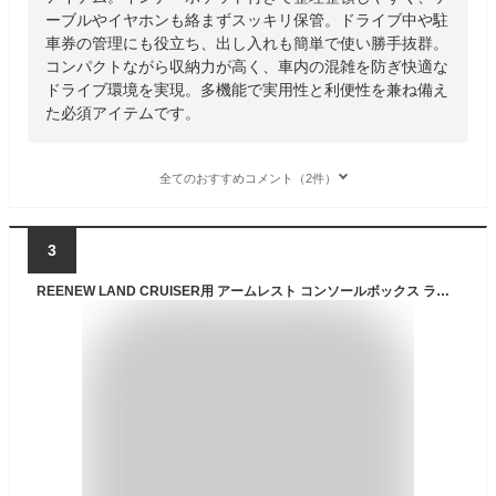
ーブルやイヤホンも絡まずスッキリ保管。ドライブ中や駐
車券の管理にも役立ち、出し入れも簡単で使い勝手抜群。
コンパクトながら収納力が高く、車内の混雑を防ぎ快適な
ドライブ環境を実現。多機能で実用性と利便性を兼ね備え
た必須アイテムです。
全てのおすすめコメント（2件）
3
REENEW LAND CRUISER用 アームレスト コンソールボックス ランドクルーザー LAND CRUISER 70系 / 200系 / 300系対応 肘置き 車用アームレスト 多機能収納ボックス スマホ収納 快適ドライブ クッション PUレザー調 簡単取付 汎用タイプ 車 カー用品（ベージュ）