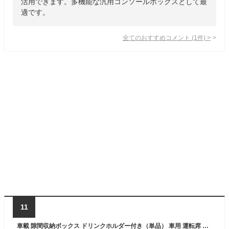
活用できます。多機能な汎用コンソールボックスとして最
適です。
全てのおすすめコメント
(
1
件)
>
11
車載 隙間収納ボックス ドリンクホルダー付き（単品） 車用 運転席 助手席 サイドポケット マルチポケット フリーポケット コンソール すきま収納 隙間 車内収納 シートポケット 汎用 ドリンクホルダー 収納