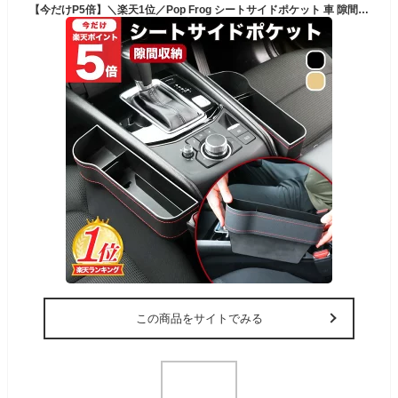
【今だけP5倍】＼楽天1位／Pop Frog シートサイドポケット 車 隙間 カーシート隙間収納ボックス 収納 シート 隙間 収納 隙間収納 落下防止 ドリンクホルダー 差し込み ポケット シート 収納 車用 シートポケット シート隙間 収納ボックス 座席 助手席 運転席
この商品をサイトでみる