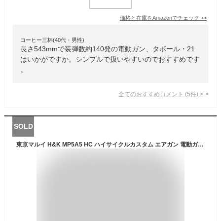
価格と在庫を
Amazon
でチェック
>>
コーヒー三杯(40代・男性)
長さ543mmで装弾数約140発の電動ガン、タボール・21
はいかがですか。シンプルで扱いやすいのでおすすめです
。
全てのおすすめコメント
(
5
件)
>
SOLD
東京マルイ H&K MP5A5 HC ハイサイクルカスタム エアガン 電動ガン サブマシンガン PDW エアガン エアソフトガン ホビー サバゲー 女子 初心者 対象年令18歳以上 ☆ 新生活 プレゼント ホワイトデー