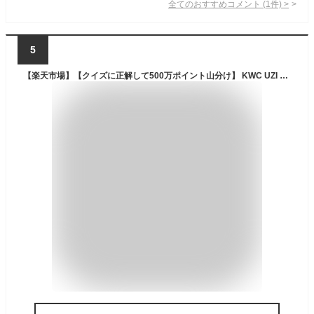
全てのおすすめコメント
(
1
件)
>
5
【楽天市場】【クイズに正解して500万ポイント山分け】 KWC UZI ミニウージー サブマシンガン CO2 ガスガン 6mmBB エアガン サバゲー ガスブロ 18歳以上：ホビーショップ琥花堂