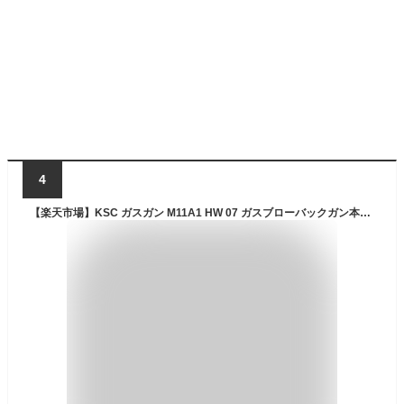
4
【楽天市場】KSC ガスガン M11A1 HW 07 ガスブローバックガン本体 (4544416121127) SMG サブマシンガン エアガン 18歳以上 サバゲー 銃：エアガンショップ フォートレス