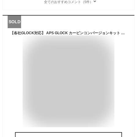
全てのおすすめコメント（5件）
SOLD
【各社GLOCK対応】 APS GLOCK カービンコンバージョンキット APS-SA011-B | エアガン エアーガン トイガン ガスガン ガスブローバック ハンドガン サブマシンガン サバゲ サバゲー サバイバルゲーム エーピーエス 東京マルイ グロック オプションパーツ カスタムパーツ