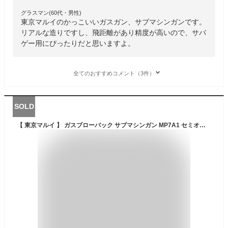
グラスマン(60代・男性)
東京マルイのかっこいいガスガン、サブマシンガンです。
リアルな造りですし、飛距離があり精度が高いので、サバ
ゲー用にぴったりだと思いますよ。
全てのおすすめコメント（3件）
SOLD
【 東京マルイ 】 ガスブローバック サブマシンガン MP7A1 セミオート/フルオート切替式 折りたたみ式 フォアグリップ 可変ストック / BK ブラック TAN タンカラー ※18才以上対象 | 正規品 純正 エアガン エアーガン ガスガン GBB 銃 本体 PDW サバゲー サバイバルゲーム