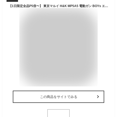
【1日限定全品P5倍〜】 東京マルイ H&K MP5A5 電動ガン BOYs エアガン サブマシンガン 電動 ガン PDW エアソフトガン ホビー ミリタリー サバイバルゲーム サバゲー 女子 男子 初心者 クリスマス プレゼント 景品 対象年令10歳以上 ☆ 新生活 プレゼント ギフト
この商品をサイトでみる