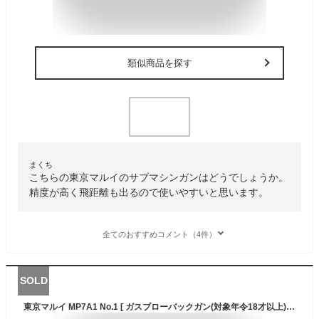
類似商品を探す
まくち
こちらの東京マルイのサブマシンガンはどうでしょうか。
精度が高く飛距離も出るので使いやすいと思います。
全てのおすすめコメント（4件）
SOLD
東京マルイ MP7A1 No.1 [ ガスブローバックガン(対象年令18才以上) ] サバゲー エアガン ガスガン ブローバック カラス 害鳥 スズメ スパイ コスプレ 小道具 競技用 威力 飛距離 精度 重厚感 クリスマス 誕生日 ガンマン 決闘