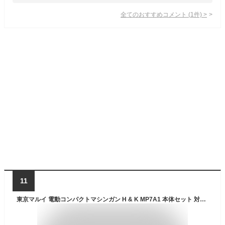
全てのおすすめコメント
(
1
件)
>
11
東京マルイ 電動コンパクトマシンガン H & K MP7A1 本体セット 対象年齢18才以上用送料無料 エアガン エアーガン 電動ガン サバゲ― サバ