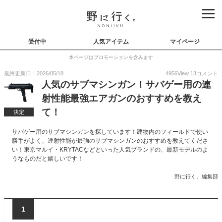
受付中
人気アイテム
マイページ
本ページはプロモーションを含みます
最終更新日：2026/05/18
4956
View
13
コメント
人気のサブマシンガン！サバゲー用の連
射性能最強エアガンのおすすめを教え
て！
決定
サバゲー用のサブマシンガンを探しています！建物内のフィールドで使い
勝手がよく、連射性能が最強のサブマシンガンのおすすめを教えてくださ
い！東京マルイ・KRYTACなどといった人気ブランドの、最新モデルのよ
うなものだと嬉しいです！
野に行く。編集部
1