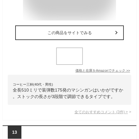
この商品をサイトでみる
価格と在庫を
Amazon
でチェック
>>
コーヒー三杯(40代・男性)
全長510ミリで装弾数175発のマシンガンはいかがですか
。ストックの長さが3段階で調節できるタイプです。
全てのおすすめコメント
(
3
件)
>
13