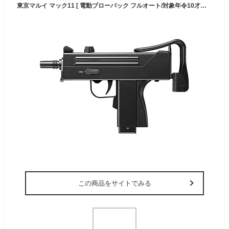
東京マルイ マック11 [ 電動ブローバック フルオート/対象年令10才以上 ] サバゲー 電動ガン ブローバック カラス 害鳥 スズメ ネズミ除け コスプレ 小道具 威力 飛距離 精度 重厚感 クリスマス 誕生日 安全装置 コンパクト
この商品をサイトでみる