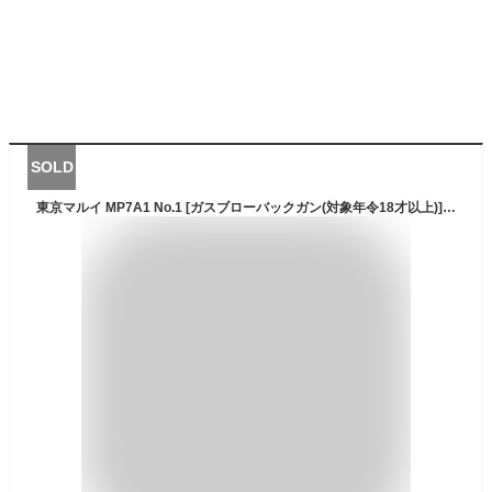
SOLD
東京マルイ MP7A1 No.1 [ガスブローバックガン(対象年令18才以上)] サバゲー エアガン ガスガン ブローバック カラス 害鳥 スズメ スパイ コスプレ 小道具 競技用 威力 飛距離 精度 重厚感 クリスマス 誕生日 ガンマン 決闘