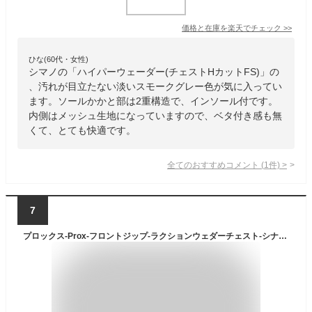
価格と在庫を
楽天
でチェック
>>
ひな(60代・女性)
シマノの「ハイパーウェーダー(チェストHカットFS)」の
、汚れが目立たない淡いスモークグレー色が気に入ってい
ます。ソールかかと部は2重構造で、インソール付です。
内側はメッシュ生地になっていますので、ベタ付き感も無
くて、とても快適です。
全てのおすすめコメント
(
1
件)
>
7
プロックス-Prox-フロントジップ-ラクションウェダーチェスト-シナモンベージュ