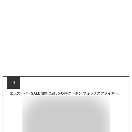
4
楽天スーパーSALE期間 全品5％OFFクーポン フォックスファイヤー Foxfire チェストハイウェーダー ウェーディング エアロポーラスソックスフットウェーダー フィッシングウェーダー ウェイダー 釣り アウトドア FOX5023363