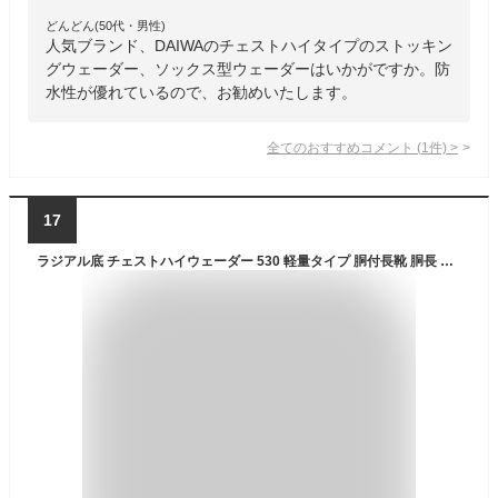
どんどん(50代・男性)
人気ブランド、DAIWAのチェストハイタイプのストッキン
グウェーダー、ソックス型ウェーダーはいかがですか。防
水性が優れているので、お勧めいたします。
全てのおすすめコメント
(
1
件)
>
17
ラジアル底 チェストハイウェーダー 530 軽量タイプ 胴付長靴 胴長 長靴 ウェダー 土木 災害 清掃胴付き長靴 釣り用長靴 水中作業 作業服 ラジアルソール農作業 田植 潮干狩り 洗車 OU