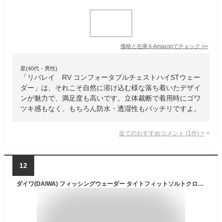
価格と在庫を
Amazon
でチェック
>>
星(40代・男性)
「リバレイ RV コンフォータブルチェストハイSTウェー
ダー」は、それこそ自然に溶け込む様な落ち着いたデザイ
ンが魅力で、満足度も高いです。立体裁断で着用時にゴワ
ツキ感もなく、もちろん防水・透湿性もバッチリですよ。
全てのおすすめコメント
(
1
件)
>
12
ダイワ(DAIWA) フィッシングウェーダー タイトフィットソルトクロロプレンストッキングウェーダー(ソックス先丸) ブラック S SW-4051CS-T