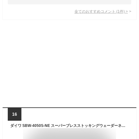
全てのおすすめコメント
(
1
件)
>
16
ダイワ SBW-4050S-NE スーパーブレスストッキングウェーダーネオ(チェストハイ型 ソックス先丸) グレー L