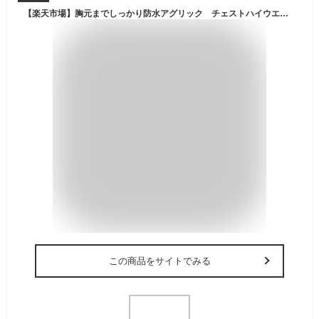
【楽天市場】胸元までしっかり防水アグリック チェストハイウエーダー V-70許容潜水値 胸下肩、腰 調節ベルト付き・ゆったりサイズ河川、水路での作業・水産業・フィッシングに 重量 約 2500g (平均値)靴部 ポリ塩化ビニル・胴部 合成繊維：くつ下・肌着・タオルの肌着館
この商品をサイトでみる