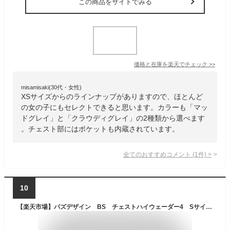
この商品をサイトでみる
価格と在庫を
楽天
でチェック
>>
misamisaki(30代・女性)
XSサイズからのラインナップがありますので、ほとんど
の女の子にもセレクトできると思います。カラーも「マッ
ドグレイ」と「クラウディグレイ」の2種類から選べます
。チェスト部にはポケットも内蔵されています。
全てのおすすめコメント
(
1
件)
>
10
【楽天市場】パズデザイン BS チェストハイウェーダー4 Sサイズ 24cm 透湿タイプ 【PBW-512】 ウエーダー Pazdesign：タックルアイランド