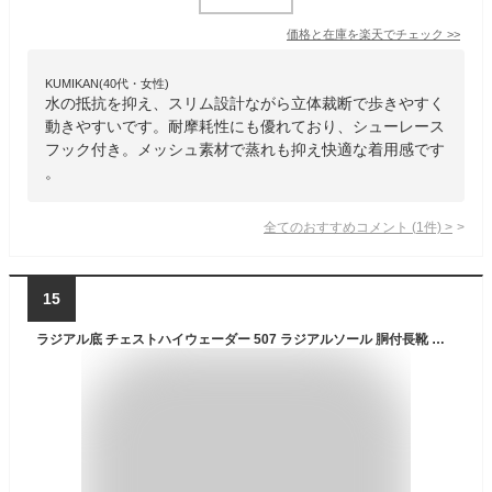
価格と在庫を
楽天
でチェック
>>
KUMIKAN(40代・女性)
水の抵抗を抑え、スリム設計ながら立体裁断で歩きやすく
動きやすいです。耐摩耗性にも優れており、シューレース
フック付き。メッシュ素材で蒸れも抑え快適な着用感です
。
全てのおすすめコメント
(
1
件)
>
15
ラジアル底 チェストハイウェーダー 507 ラジアルソール 胴付長靴 胴長靴 長靴 ウェダー 土木 防災 災害 清掃 農業 農作業 漁業 防水 レディース 女性 子供 水産長靴 潮干狩り 貝堀り 貝掘り いさり いざり SS3