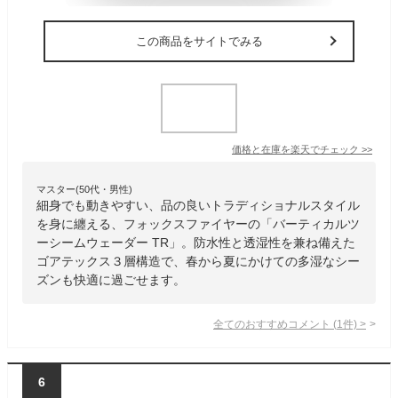
この商品をサイトでみる
価格と在庫を
楽天
でチェック
>>
マスター(50代・男性)
細身でも動きやすい、品の良いトラディショナルスタイル
を身に纏える、フォックスファイヤーの「バーティカルツ
ーシームウェーダー TR」。防水性と透湿性を兼ね備えた
ゴアテックス３層構造で、春から夏にかけての多湿なシー
ズンも快適に過ごせます。
全てのおすすめコメント
(
1
件)
>
6