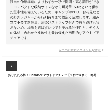
独自の伸縮構造によりわずか一秒で開閉・高さ調節ができ
、コンパクトな収納サイズながら耐荷重150kgという優れ
た堅牢性を備えているため、キャンプやBBQ、お花見など
の野外レジャーから行列待ちまで幅広く活躍します。組み
立て不要で超軽量、肩掛けストラップ付きで持ち運びも容
易なため、場所を選ばずいつでも座れる利便性と、使う人
の体格に合わせた柔軟性を兼ね備えた画期的なアウトドア
チェアです。
全てのおすすめコメント
(
2
件)
>
7
折りたたみ椅子 Camdoor アウトドアチェア【１秒で座れる・耐荷重300kg認定】折り畳み椅子 コンパクト 耐荷重 収納簡単 持ち運び 運動会 お釣り バーベキュー 登山 野外 ハイキング 登山 屋外用/屋内 コンパクトイス 試合観戦 (グリーン 特大)