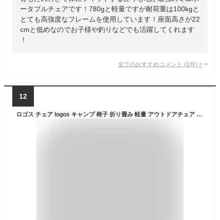
ータブルチェアです！780gと軽量ですが耐荷重は100kgと
とても高強度なフレームを使用しています！座面高さが22
cmと低めなのでお子様や釣りなどでも活躍してくれます
！
全てのおすすめコメント
(
1
件)
>
12
ロゴス チェア logos キャンプ 椅子 折り畳み 軽量 アウトドアチェア 折りたたみ イス 折りたたみチェア アウトドア 持ち運び コンパクト 収束型 トレッキング レジャー スリム 収納 収納バッグ ブラウン グランベーシック モダンチェア-BC