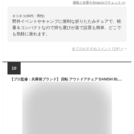
価格と在庫を
Amazon
でチェック
>>
ネコネコ(40代・男性)
野外イベントやキャンプに便利な折りたたみチェアで、軽
量＆コンパクトなので持ち運びが楽で設置も簡単、どこで
も気軽に座れます。
全てのおすすめコメント
(
1
件)
>
10
【プロ監修：兵庫発ブランド】 回転 アウトドアチェア DANISH BLUE 【ループ＆ループ】 360度回転 座り心地◎ 超軽量 (約495g)＆ コンパクト 耐荷重120kg キャンプ 焚き火 調理 スツール 椅子 イス 折りたたみ ポータブル 小型 軽量 ジュラルミン 防災 デニッシュブルー