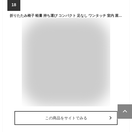
18
折りたたみ椅子 軽量 持ち運び コンパクト 足なし ワンタッチ 室内 屋外 小型 ミニ 高い座面 低い座面 背もたれなし 伸縮 チェア スツール アウトドア キャンプ 大人 子ども
この商品をサイトでみる