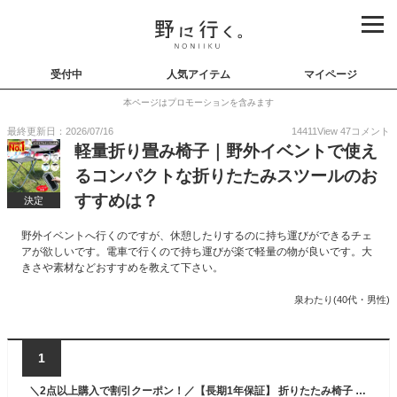
受付中
人気アイテム
マイページ
本ページはプロモーションを含みます
最終更新日：2026/07/16
14411
View
47
コメント
軽量折り畳み椅子｜野外イベントで使え
るコンパクトな折りたたみスツールのお
すすめは？
決定
野外イベントへ行くのですが、休憩したりするのに持ち運びができるチェ
アが欲しいです。電車で行くので持ち運びが楽で軽量の物が良いです。大
きさや素材などおすすめを教えて下さい。
泉わたり(40代・男性)
1
＼2点以上購入で割引クーポン！／【長期1年保証】 折りたたみ椅子 軽量 持ち運び コンパクト アウトドア アウトドアチェア 折りたたみ椅子軽量コンパクト 折り畳み椅子 簡易椅子 折りたたみチェア 携帯椅子 キャンプ 軽い ポータブルチェア アルミ 運動会 ゴルフ観戦