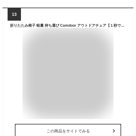
13
折りたたみ椅子 軽量 持ち運び Camdoor アウトドアチェア【１秒で座れる・耐荷重250kg認定】折り畳み椅子 コンパクト 収納簡単 持ち運び 運動会 お釣り バーベキュー 登山 野外 ハイキング 登山 屋外用/屋内 コンパクトイス 試合観戦
この商品をサイトでみる