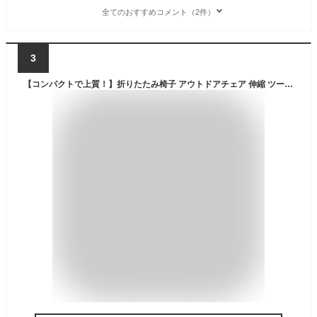
全てのおすすめコメント（2件）
3
【コンパクトで上質！】折りたたみ椅子 アウトドアチェア 伸縮 ツール 子供 大人 キャンプ 簡易椅子 高さ調整 マルチチェア 折りたたみ 椅子 携帯 ショッピング 列 並ぶ 折りたたみチェア コンパクト 持ち運び 来客用 運動会 高さ自在 釣り テーマパーク 旅行 軽量収納椅子