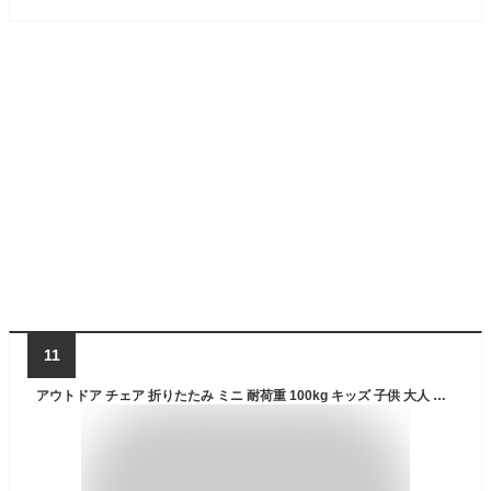
11
アウトドア チェア 折りたたみ ミニ 耐荷重 100kg キッズ 子供 大人 キャンプ 椅子 軽量 チェア アルミ製 コンパクト アウトドア キャンプ バーベキュー BBQ お花見 いす ポータブル アウトドアチェア FIELDOOR ●[送料無料]