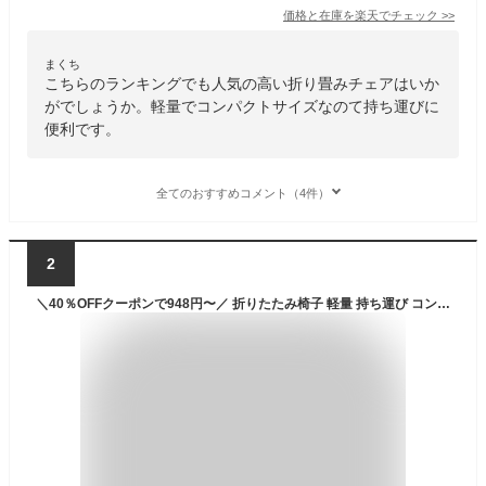
価格と在庫を
楽天
でチェック
>>
まくち
こちらのランキングでも人気の高い折り畳みチェアはいか
がでしょうか。軽量でコンパクトサイズなのて持ち運びに
便利です。
全てのおすすめコメント（4件）
2
＼40％OFFクーポンで948円〜／ 折りたたみ椅子 軽量 持ち運び コンパクト アウトドア ショルダーバッグ 折りたたみチェア おしゃれ ポケット付き 収納袋一体型 行列待ち 運動会 花火大会 遊園地 釣り キャンプ ピクニック スポーツ観戦 軽い イス 耐荷重120kg 防災