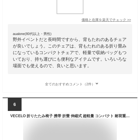
価格と在庫を
楽天
でチェック
>>
aualone(80代以上・男性)
野外イベントだと長時間ですから、背もたれのあるチェア
が良いでしょう。このチェアは、背もたれのある折り畳み
になっているコンパクトチェアで、軽量で収納バッグもつ
いており、持ち運びにも便利なアイテムです。いろいろな
場面でも使えるので、良いと思います。
全てのおすすめコメント（2件）
6
VECELO 折りたたみ椅子 携帯 折畳 伸縮式 超軽量 コンパクト 耐荷重150kg 直径25×高さ7~45cm 携帯便利 一秒開閉でき 高さ調節可能 キャンプ 野外レジャー用 組み立て不要 ピクニック BBQバーベキュー お花見 アウトドアチェア