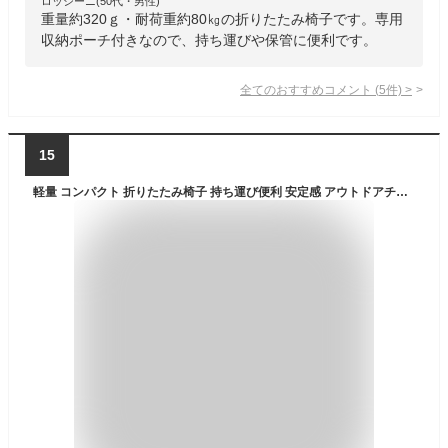
ロッシーニ(50代・男性)
重量約320ｇ・耐荷重約80㎏の折りたたみ椅子です。専用
収納ポーチ付きなので、持ち運びや保管に便利です。
全てのおすすめコメント
(
5
件)
>
15
軽量 コンパクト 折りたたみ椅子 持ち運び便利 安定感 アウトドアチェア 小型 収納簡単 キャンプチェア 組立不要 丈夫 折り畳みチェア 携帯しやすい おしゃれ アウトドアスツール コンパクト収納 ミニチェア 野外イベント バーベキュー椅子