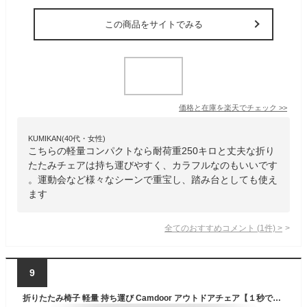
この商品をサイトでみる
価格と在庫を
楽天
でチェック
>>
KUMIKAN(40代・女性)
こちらの軽量コンパクトなら耐荷重250キロと丈夫な折り
たたみチェアは持ち運びやすく、カラフルなのもいいです
。運動会など様々なシーンで重宝し、踏み台としても使え
ます
全てのおすすめコメント
(
1
件)
>
9
折りたたみ椅子 軽量 持ち運び Camdoor アウトドアチェア【１秒で座れる・耐荷重250kg認定】折り畳み椅子 コンパクト 収納簡単 持ち運び 運動会 お釣り バーベキュー 登山 野外 ハイキング 登山 屋外用/屋内 コンパクトイス 試合観戦