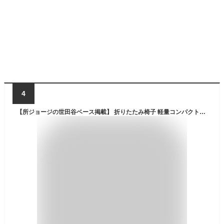
4
【所ジョージの世田谷ベース掲載】 折りたたみ椅子 軽量コンパクトチェア 持ち運び ［超軽300g×スマホ2台分のポケットサイズ] (1, ブラック 1つ入り)