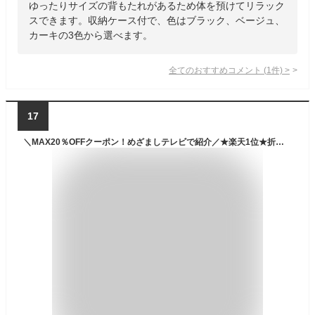
ゆったりサイズの背もたれがあるため体を預けてリラック
スできます。収納ケース付で、色はブラック、ベージュ、
カーキの3色から選べます。
全てのおすすめコメント
(
1
件)
>
17
＼MAX20％OFFクーポン！めざましテレビで紹介／★楽天1位★折りたたみ椅子 アウトドアチェア キャンプ 椅子 イス コンパクト 折りたたみチェア 軽量 軽い 折り畳み アルミ ポケットチェア おしゃれ 携帯椅子 持ち運び 子供 超軽量 運動会