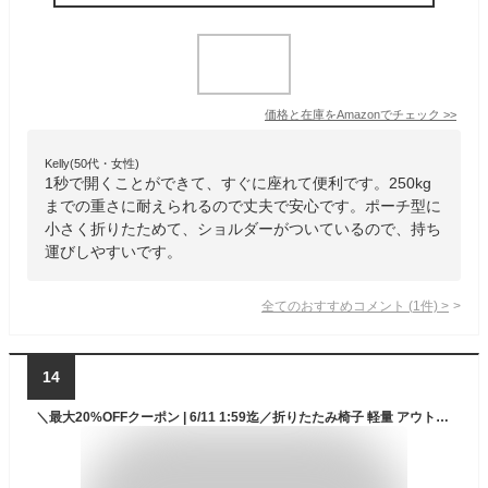
価格と在庫を
Amazon
でチェック
>>
Kelly(50代・女性)
1秒で開くことができて、すぐに座れて便利です。250kg
までの重さに耐えられるので丈夫で安心です。ポーチ型に
小さく折りたためて、ショルダーがついているので、持ち
運びしやすいです。
全てのおすすめコメント
(
1
件)
>
14
＼最大20%OFFクーポン | 6/11 1:59迄／折りたたみ椅子 軽量 アウトドアチェア 持ち運び コンパクト 折りたたみ キャンプ チェア おしゃれ 椅子 かわいい コンパクトチェア 折り畳みイス 万博 フェス 軽い ポータブル 収納ケース付き 折り畳み 折り畳み椅子