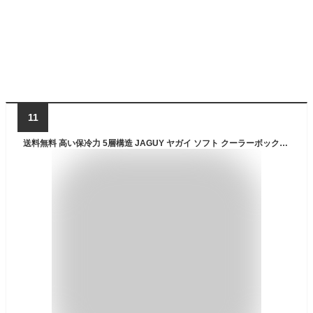
11
送料無料 高い保冷力 5層構造 JAGUY ヤガイ ソフト クーラーボックス Mサイズ 20L バッグ JAG-1925 保冷 断熱材 キャンプ アウトドア 2023春夏新色 20%off 【あす楽対応】