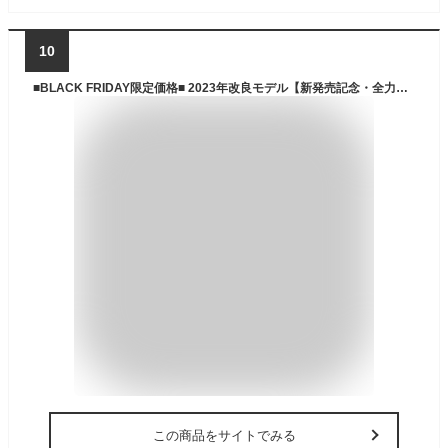
10
■BLACK FRIDAY限定価格■ 2023年改良モデル【新発売記念・全力価格】 クーラーボックス 45QT/42.6L ハードクーラーボックス クーラーBOX 保冷バッグ 大容量 小型 中型 大型 アウトドア ピクニック キャンプ バーベキュー BBQ 2Lペットボトル 水抜き栓付 レジャー用品
この商品をサイトでみる