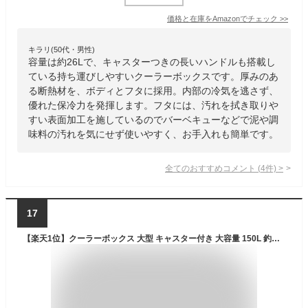
価格と在庫を
Amazon
でチェック
>>
キラリ(50代・男性)
容量は約26Lで、キャスターつきの長いハンドルも搭載し
ている持ち運びしやすいクーラーボックスです。厚みのあ
る断熱材を、ボディとフタに採用。内部の冷気を逃さず、
優れた保冷力を発揮します。フタには、汚れを拭き取りや
すい表面加工を施しているのでバーベキューなどで泥や調
味料の汚れを気にせず使いやすく、お手入れも簡単です。
全てのおすすめコメント
(
4
件)
>
17
【楽天1位】クーラーボックス 大型 キャスター付き 大容量 150L 釣り キャンプ 海水浴 バーベキュー BBQ アウトドア 屋外 便利グッズ キャンプ用品 保冷力 保冷バッグ 防災グッズ FIELDOOR 1年保証 ■[送料無料]