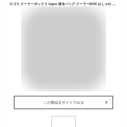
ロゴス クーラーボックス logos 保冷バッグ クーラーBOX おしゃれ コンパクト キャンプ用品 アウトドア キャンプ バーベキュー レジャー 25L ハードケース 冷蔵保存 フィッシング 釣り 運動会 グレー アクションクーラー 25 81448013
この商品をサイトでみる