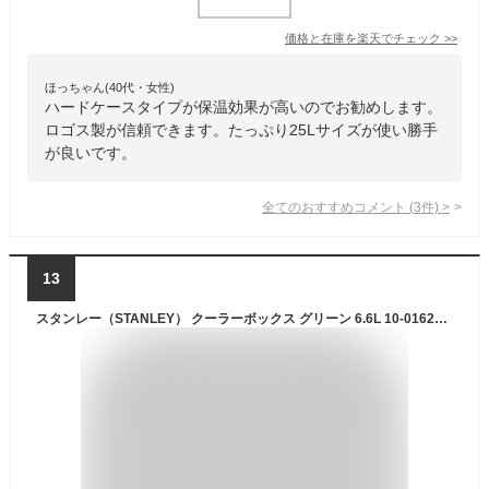
価格と在庫を
楽天
でチェック
>>
ほっちゃん(40代・女性)
ハードケースタイプが保温効果が高いのでお勧めします。
ロゴス製が信頼できます。たっぷり25Lサイズが使い勝手
が良いです。
全てのおすすめコメント
(
3
件)
>
13
スタンレー（STANLEY） クーラーボックス グリーン 6.6L 10-01622-115 保冷 アウトドア キャンプ レジャー BBQ 運動会 釣り 遠足 登山 （グリーン/ＦＦ）