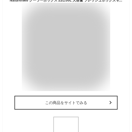
Naturehike クーラーボックス 22L/30L 大容量 フレッシュボックス 6面EPS充填断熱材 36時間 抗菌 長期冷蔵と鮮度保持 ポータブル アウトドア キャンプ 旅行 登山 公園 (22L, ベージュグレー)
この商品をサイトでみる