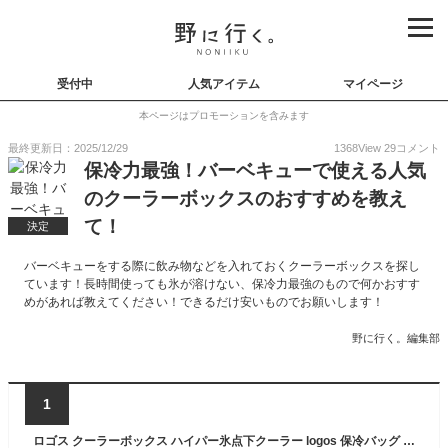
受付中
人気アイテム
マイページ
本ページはプロモーションを含みます
最終更新日：2025/12/29
1368
View
29
コメント
保冷力最強！バーベキューで使える人気
のクーラーボックスのおすすめを教え
て！
決定
バーベキューをする際に飲み物などを入れておくクーラーボックスを探し
ています！長時間使っても氷が溶けない、保冷力最強のもので何かおすす
めがあれば教えてください！できるだけ安いものでお願いします！
野に行く。編集部
1
ロゴス クーラーボックス ハイパー氷点下クーラー logos 保冷バッグ クーラーBOX 大容量 コンパクト 強力保冷 ハイパークーラー バッグ スポーツ バーベキュー ピクニック 保冷力 ハイパー氷点下 クールマスターS アーバン 81670065