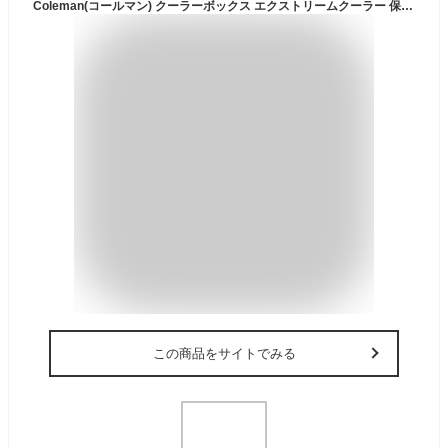
Coleman(コールマン) クーラーボックス エクストリームクーラー 保冷力 アウトドア キャンプ 約26L 保冷力約3日 釣り お花見 部活 強力保冷 頑丈 暑さ対策
この商品をサイトでみる