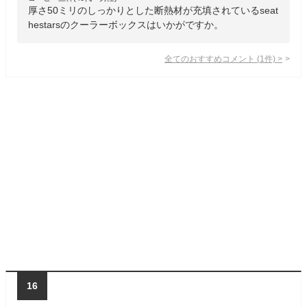
厚さ50ミリのしっかりとした断熱材が充填されているseat
hestarsのクーラーボックスはいかがですか。
全てのおすすめコメント
(
1
件)
>
16