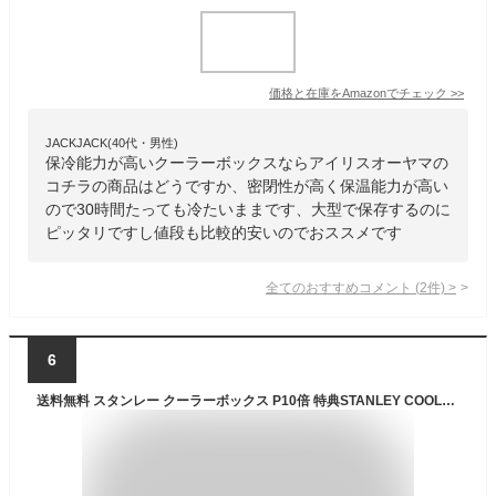
価格と在庫を
Amazon
でチェック
>>
JACKJACK(40代・男性)
保冷能力が高いクーラーボックスならアイリスオーヤマの
コチラの商品はどうですか、密閉性が高く保温能力が高い
ので30時間たっても冷たいままです、大型で保存するのに
ピッタリですし値段も比較的安いのでおススメです
全てのおすすめコメント
(
2
件)
>
6
送料無料 スタンレー クーラーボックス P10倍 特典STANLEY COOLER BOX ≪6.6L≫クーラーボックス ランチクーラー ボックス 大容量 小型 保冷力 シンプル おしゃれ レジャー アウトドア◇野外 キャンプ 収納 スタンレイ 釣り キャンプ用品