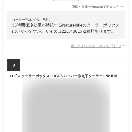
価格と在庫を
Amazon
でチェック
>>
コーヒー三杯(40代・男性)
36時間保冷効果が持続するNaturehikeのクーラーボックス
はいかがですか。サイズは22Lと30Lの2種類あります。
全てのおすすめコメント
(
1
件)
>
9
ロゴス クーラーボックス LOGOS ハイパー氷点下クーラーL No.81670080 & 倍速凍結・氷点下パックL No.81660641 ×2 セット キャンプ アウトドア 釣り 運動会 部活 保冷 最強 クーラーバッグ