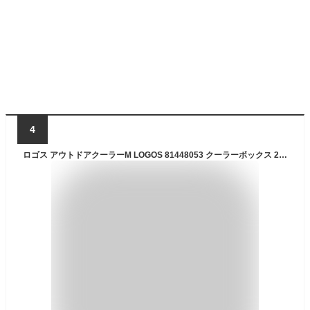
4
ロゴス アウトドアクーラーM LOGOS 81448053 クーラーボックス 25L 保冷 肩掛け 水抜き 釣り キャンプ アウトドアリビング 【正規品】