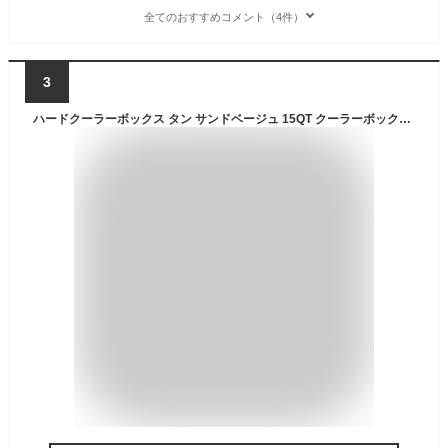
全てのおすすめコメント（4件）
3
ハードクーラーボックス タン サンドベージュ 15QT クーラーボックス 保証180日 保冷2-3日前後 ハードクーラーボックス チル アンプラグドキャンプ UNPLUGGED CP CHILL 小さい 小型 釣り 保冷力 15L 15リットル あす楽