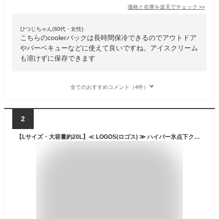
価格と在庫を
楽天
でチェック
>>
ひつじちゃん(60代・女性)
こちらのcoolerバックは長時間保冷できるのでアウトドア
やバーベキューなどに使えて良いですね。アイスクリーム
も溶けずに保存できます
全てのおすすめコメント（4件）
2
【Lサイズ・大容量約20L】≪ LOGOS(ロゴス) ≫ ハイパー氷点下クーラーボックス 驚異の保冷力とペットボトル500mlが16本収納可能な収納力！！ キャンプやレジャー、運動会などのイベント行事に最適♪ (81670080)