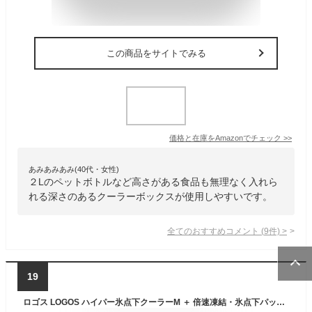
この商品をサイトでみる
価格と在庫を
Amazon
でチェック
>>
あみあみあみ(40代・女性)
２Lのペットボトルなど高さがある食品も無理なく入れら
れる深さのあるクーラーボックスが使用しやすいです。
全てのおすすめコメント
(
9
件)
>
19
ロゴス LOGOS ハイパー氷点下クーラーM ＋ 倍速凍結・氷点下パックM×2個 3点セット R167N001 シルバー