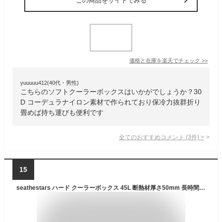
この商品をサイトでみる
価格と在庫を
楽天
でチェック
>>
yuuuuu412(40代・男性)
こちらのソフトクーラーボックスはいかがでしょうか？30
D コーデュラナイロン素材で作られており保冷力抜群折り
畳めば持ち運びも便利です
全てのおすすめコメント
(
3
件)
>
15
seathestars ハード クーラーボックス 45L 断熱材厚さ50mm 長時間保冷 大容量 大型 タフ 高い気密性 タフ クーラーBOX (ベージュ)