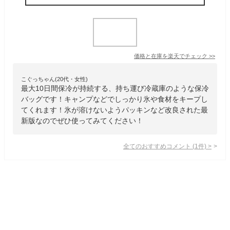
価格と在庫を
楽天
でチェック
>>
こぐっちゃん(20代・女性)
最大10日間保冷が持続する、持ち運び冷蔵庫のような保冷
バッグです！キャンプなどでしっかり氷や食材をキープし
てくれます！氷が溶けないようパッキンなど改良された最
新版なのでぜひ使ってみてください！
全てのおすすめコメント
(
1
件)
>