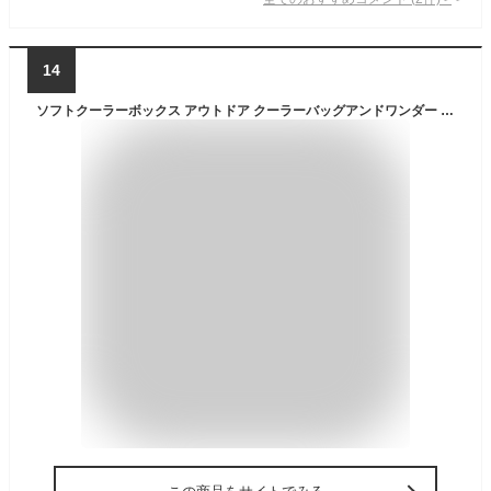
14
ソフトクーラーボックス アウトドア クーラーバッグアンドワンダー シル ソフト クーラー スモールand wander sil soft cooler small5l クーラーボックス 小型 折りたたみ 軽量 保冷 保冷力 保冷バッグ◇ソフトクーラー【あす楽14時まで】 送料無料 P10倍