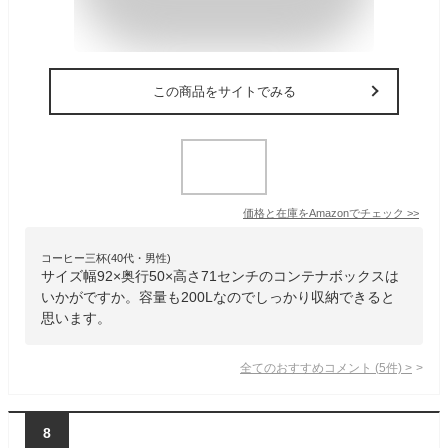
この商品をサイトでみる
価格と在庫を
Amazon
でチェック
>>
コーヒー三杯(40代・男性)
サイズ幅92×奥行50×高さ71センチのコンテナボックスは
いかがですか。容量も200Lなのでしっかり収納できると
思います。
全てのおすすめコメント
(
5
件)
>
8