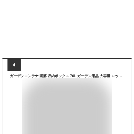
4
ガーデンコンテナ 園芸 収納ボックス 70L ガーデン用品 大容量 ロック機能付き （ ベランダ収納 コンテナボックス 収納ケース ベランダ 収納 収納庫 ベランダ収納ボックス ガーデニング用品 ストッカー 物置 おもちゃ箱 ） 【39ショップ】