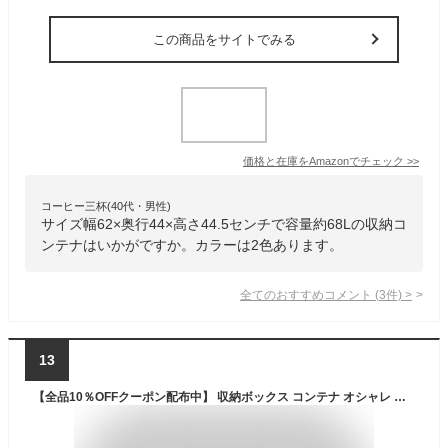
この商品をサイトでみる
価格と在庫を
Amazon
でチェック
>>
コーヒー三杯(40代・男性)
サイズ幅62×奥行44×高さ44.5センチで容量約68Lの収納コ
ンテナはいかがですか。カラーは2色あります。
全てのおすすめコメント
(
3
件)
>
13
【全品10％OFFクーポン配布中】 収納ボックス コンテナ オシャレ コンテナボックス フタ付き おしゃれ ふた付き 蓋付き プラスチック boxコンテナ 75L アウトドア ベランダ 屋外 屋内 大容量 Thor Large Totes With Lid(ソー ラージ トート ウィズ リッド)