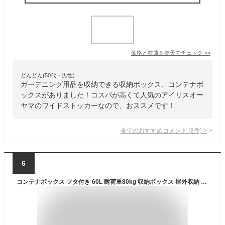
価格と在庫を
楽天
でチェック
>>
どんどん(50代・男性)
ガーデニング用品を収納できる収納ボックス、コンテナボ
ックスがありました！コスパが高くて人気のアイリスオー
ヤマのワイドストッカーなので、おススメです！
全てのおすすめコメント
(
8
件)
>
6
コンテナボックス フタ付き 60L 耐荷重80kg 収納ボックス 屋外収納 RVBOX 800ベランダ収納 防水 屋外収納ボックス 屋外 収納ボックス 収納 車載 収納ケース 収納BOX トランク収納 カートランク 蓋付き アウトドア アイリスオーヤマ[SO]