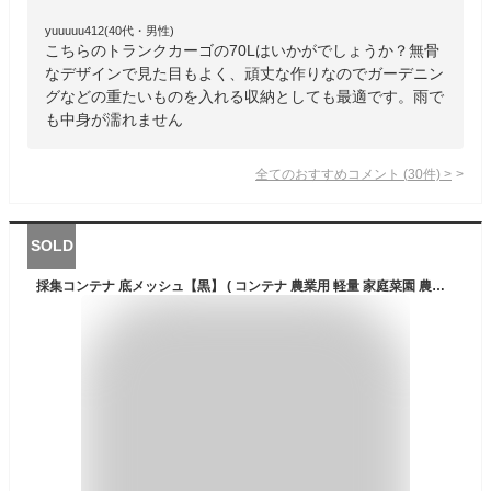
yuuuuu412(40代・男性)
こちらのトランクカーゴの70Lはいかがでしょうか？無骨
なデザインで見た目もよく、頑丈な作りなのでガーデニン
グなどの重たいものを入れる収納としても最適です。雨で
も中身が濡れません
全てのおすすめコメント
(
30
件)
>
SOLD
採集コンテナ 底メッシュ【黒】 ( コンテナ 農業用 軽量 家庭菜園 農作業 収穫 カゴ ガーデニング 収穫かご 野菜 採集コンテナ メッシュコンテナ 野菜コンテナ 収穫コンテナ プラスチックコンテナ プラスチック 保管 籠 かご 農業 メッシュ 果物 コンテナー )