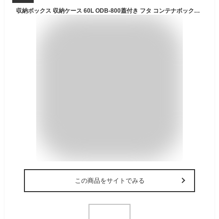
収納ボックス 収納ケース 60L ODB-800蓋付き フタ コンテナボックス 屋外 コンテナ おしゃれ ハードケース ハードボックス トランクボックス 車載 ベランダ 庭 収納BOX 工具収納 ツールボックス 小物収納 ガーデニング 衣類【あす楽】
この商品をサイトでみる