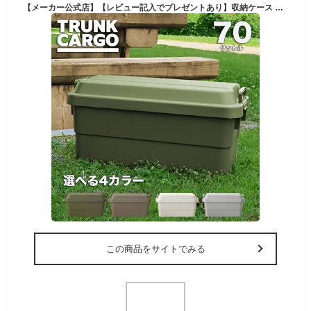
【メーカー公式店】【レビュー記入でプレゼントあり】収納ケース 収納ボックス トランクカーゴ コンテナボックス RISUトランクカーゴ TC-70 送料無料 おしゃれ 座れる 頑丈 丈夫 アウトドア キャンプ 収納BOX フタ付き 屋外 チェア 収納 車載 リス
この商品をサイトでみる