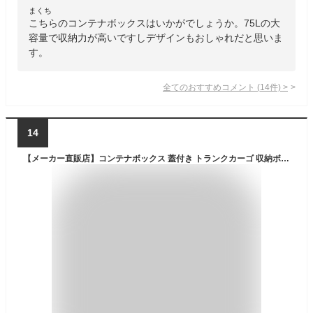
まくち
こちらのコンテナボックスはいかがでしょうか。75Lの大
容量で収納力が高いですしデザインもおしゃれだと思いま
す。
全てのおすすめコメント
(
14
件)
>
14
【メーカー直販店】コンテナボックス 蓋付き トランクカーゴ 収納ボックス RISUトランクカーゴ TC-50 収納ケース 座れる アウトドア ベンチ 頑丈 おしゃれ フタ付き 蓋付き プラスチック カフェ風 屋外 ナチュラル ガーデニング チェア 収納 車載 リス