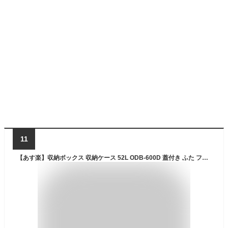
11
【あす楽】収納ボックス 収納ケース 52L ODB-600D 蓋付き ふた フタ コンテナボックス 屋外 コンテナ おしゃれ レジャー 収納 キャンプ DIY アウトドア 収納BOX 工具収納 ツールボックス 小物収納 ガーデニング