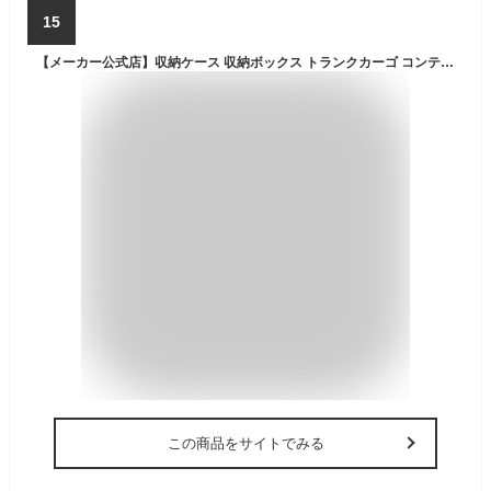
15
【メーカー公式店】収納ケース 収納ボックス トランクカーゴ コンテナボックス RISUトランクカーゴ TC-70 送料無料 おしゃれ 座れる 頑丈 丈夫 アウトドア キャンプ 収納BOX フタ付き プラスチック ナチュラル ガーデニング 屋外 チェア 収納 車載 リス
この商品をサイトでみる