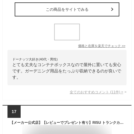
この商品をサイトでみる
価格と在庫を
楽天
でチェック
>>
ドーナッツ大好き(40代・男性)
とても丈夫なコンテナボックスなので屋外に置いても安心
です。ガーデニング用品をたっぷり収納できるのが良いで
す。
全てのおすすめコメント
(
11
件)
>
17
【メーカー公式店】【レビューでプレゼント有り】RISU トランクカーゴ スタッキングタイプ TC-70S アウトドア 大容量 収納ボックス 新型 70L フタ付き キャンプ 収納ケース プラスチック 蓋付き コンテナボックス 屋外 おしゃれ キャンプ用品 リス 送料無料