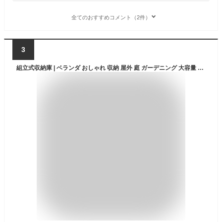
全てのおすすめコメント（2件）
3
組立式収納庫 | ベランダ おしゃれ 収納 屋外 庭 ガーデニング 大容量 ストッカー 収納ボックス 蓋付き コンテナボックス 収納庫 ガーデン用品 屋外収納庫 収納ケース 園芸用品 収納コンテナ ボックス ガーデンファニチャー 屋外家具 収納箱 箱 アウトドア コンテナ フタ付き