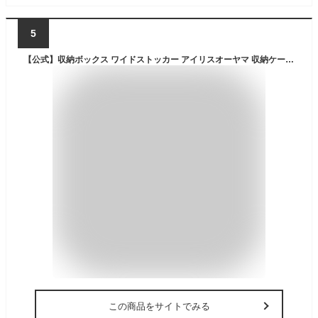
5
【公式】収納ボックス ワイドストッカー アイリスオーヤマ 収納ケース 屋外収納 屋外ストッカー 深型 WY-780D 135L キャンプ収納 コンテナボックス 頑丈 屋内収納 多目的 プラスチック製 ベランダ収納 屋外 灯油タンク ポリタンク収納【iris_dl04】【iris_dl】
この商品をサイトでみる