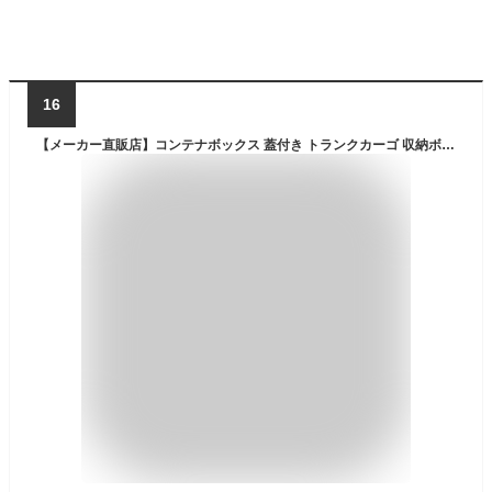
16
【メーカー直販店】コンテナボックス 蓋付き トランクカーゴ 収納ボックス RISUトランクカーゴ TC-50 収納ケース 座れる アウトドア ベンチ 頑丈 おしゃれ フタ付き 蓋付き プラスチック 屋外 ナチュラル ガーデニング チェア 防災 収納 車載 リス