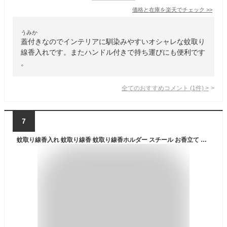
価格と在庫を
楽天
でチェック
>>
うみか
蓋付きなのでインテリアに馴染みやすいオシャレな蚊取り
線香入れです。またハンドル付きで持ち運びにも便利です
。
全てのおすすめコメント
(
1
件)
>
7
蚊取り線香入れ 蚊取り線香 蚊取り線香ホルダー スチール お香立て 香炉 ひょうたん柄 ブラック フタ付き 蓋 フタ ふた ハンドル 付き キャンドルホルダー 蚊やり かやり ホルダー 入れ ケース オブジェ おしゃれ 北欧 雑貨 インテリア 西海岸 [10770]