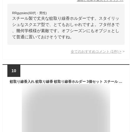
RRgypsies(60代・男性)
スチール製で丈夫な蚊取り線香ホルダーです。スタイリッ
シュなスクエア型で、とてもおしゃれですよ。フタ付きで
、幾何学模様が素敵です。オフシーズンにもオブジェとし
て普通に置いておけそうですね。
全てのおすすめコメント
(
1
件)
>
10
蚊取り線香入れ 蚊取り線香 蚊取り線香ホルダー 3個セット スチール お香立て 香炉 ゴールド グレー ブラック フタ付き 蓋 フタ ふた ハンドル 付き キャンドルホルダー 蚊やり かやり ホルダー 入れ ケース オブジェ おしゃれ 北欧 雑貨 インテリア リージュ アジアン [669]