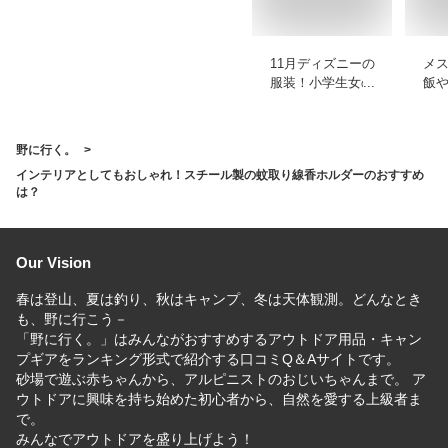
11月ディズニーの
メ
服装！小学生女の子
飯
に人気のおすすめ
る
は？
す
野に行く。
インテリアとしてもおしゃれ！スチール製の蚊取り線香ホルダーのおすすめ
は？
Our Vision
春は登山、夏は釣り、秋はキャンプ、冬は天体観測。どんなとき
も、野に行こう－
「野に行く。」はみんながおすすめするアウトドア用品・キャン
プギアをランキング形式で紹介する口コミQ＆Aサイトです。
砂場で遊ぶ赤ちゃんから、アルピニストのおじいちゃんまで。 ア
ウトドアに興味を持ち始めた初心者から、自然を愛する上級者ま
で。
みんなでアウトドアを盛り上げよう！