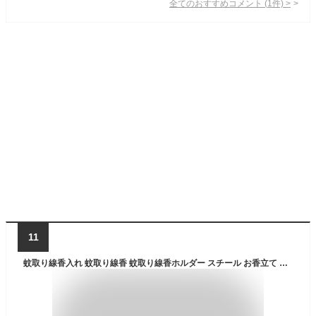
全てのおすすめコメント
(
1
件)
>
11
蚊取り線香入れ 蚊取り線香 蚊取り線香ホルダー スチール お香立て 香炉 ブラック フタ付き 蓋 フタ ふた 付き 四角 スクエア ミリタリー かっこいい キャンドルホルダー 蚊やり かやり ホルダー 入れ ケース オブジェ おしゃれ 北欧 雑貨 インテリア 西海岸 [667]