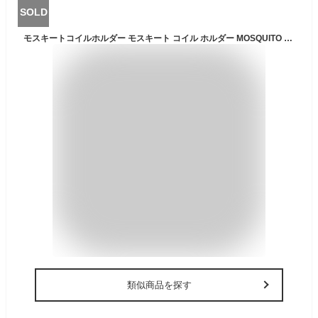
SOLD
モスキートコイルホルダー モスキート コイル ホルダー MOSQUITO COIL HOLDER ダルトン DULTON H21-0307 蚊取り線香ホルダー 蚊取り線香入れ 蚊遣り モスキート アウトドア キャンプ コンパクト スチール デザイン
類似商品を探す