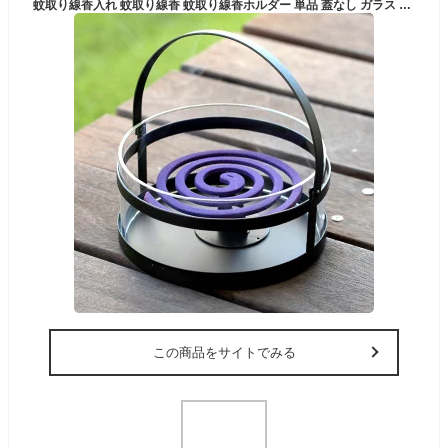
蚊取り線香入れ 蚊取り線香 蚊取り線香ホルダー 単品 蓋なし ガラス スチール お香立て 香炉 ブラック クリア フタなし 蓋 フタ ふた なし ハンドル 付き キャンドルホルダー 蚊やり かやり ホルダー 入れ ケース オブジェ おしゃれ 北欧 雑貨 インテリア アジアン [61910]
この商品をサイトでみる