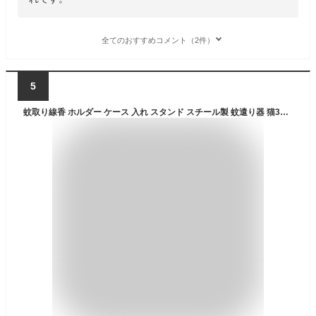
全てのおすすめコメント（2件）
5
蚊取り線香 ホルダー ケース 入れ スタンド スチール製 蚊遣り器 猫3兄弟 レギュラーサイズ用 蚊取り線香入れ 猫モチーフ インテリア雑貨 猫 雑貨 猫 グッズ ねこ ネコ 猫柄 猫雑貨 猫グッズ かわいい おしゃれ ギフト プレゼント 【 母の日 】