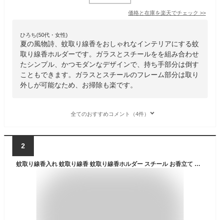
価格と在庫を
楽天
でチェック
>>
ひろち(50代・女性)
夏の風物詩、蚊取り線香をおしゃれなインテリアにする蚊
取り線香ホルダーです。ガラスとスチールをを組み合わせ
たシンプル、かつモダンなデザインで、持ち手部分は倒す
こともできます。ガラスとスチールのフレーム部分は取り
外しが可能なため、お掃除も楽です。
全てのおすすめコメント（4件）
2
蚊取り線香入れ 蚊取り線香 蚊取り線香ホルダー スチール お香立て 香炉 ブラック グレー ライトブルー フタ付き 蓋 フタ ふた ハンドル 付き 蓮 キャンドルホルダー 蚊やり かやり ホルダー 入れ ケース オブジェ おしゃれ 北欧 雑貨 インテリア アジアン [1077]