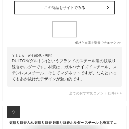
この商品をサイトでみる
価格と在庫を
楽天
でチェック
>>
ＹＳＬＡＩＷ６(60代・男性)
DULTON(ダルトン)というブランドのスチール製の蚊取り
線香ホルダーです。材質は、ガルバナイズドスチール、ス
テンレススチール、そしてマグネットですが、なんといっ
てもあか抜けたデザインが魅力的です。
全てのおすすめコメント
(
1
件)
>
9
蚊取り線香入れ 蚊取り線香 蚊取り線香ホルダー スチール お香立て 香炉 ブラック フタ付き 蓋 フタ ふた 付き 四角 スクエア 幾何学模様 かっこいい キャンドルホルダー 蚊やり かやり ホルダー 入れ ケース オブジェ おしゃれ 北欧 雑貨 インテリア 西海岸 [67118]