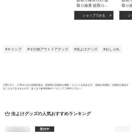
取り線香 蚊取り線
取り
香ホルダー 単品 蓋
香ホ
ショップでみる
シ
なし ガラス スチー
ル お
ル お香立て 香炉 ブ
ラック
ラック クリア フタ
トブ
なし 蓋 フタ ふた
蓋 フ
なし ハンドル 付き
ル 付
キャンドルホルダー
ルホ
キャンプ
その他アウトドアグッズ
虫よけグッズ
おしゃれ
蚊やり かやり ホル
かやり
ダー 入れ ケース オ
れ ケ
ブジェ おしゃれ 北
おしゃ
欧 雑貨 インテリア
イン
アジアン [61910]
ン [10
※
野に行く。
に寄せられた投稿内容は、投稿者の主観的な感想・コメントを含みます。 投稿の信憑性・正確性を保証す
ることはできませんので、あくまで参考情報の一つとしてご利用ください。
虫よけグッズ
の人気おすすめランキング
受付中