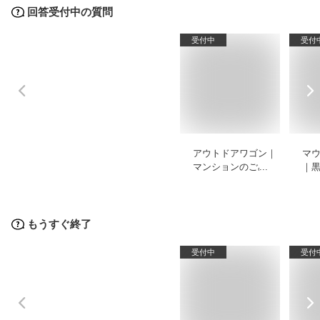
回答受付中の質問
受付中
受付
アウトドアワゴン｜
マ
マンションのごみ出
｜
しや買い物に普段使
いしやすいおすすめ
は？
もうすぐ終了
受付中
受付