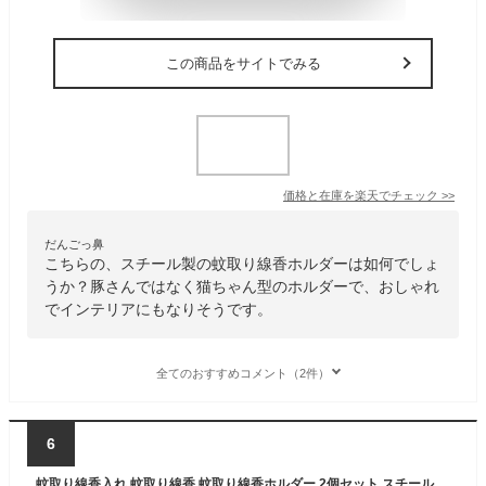
この商品をサイトでみる
価格と在庫を
楽天
でチェック
>>
だんごっ鼻
こちらの、スチール製の蚊取り線香ホルダーは如何でしょ
うか？豚さんではなく猫ちゃん型のホルダーで、おしゃれ
でインテリアにもなりそうです。
全てのおすすめコメント（2件）
6
蚊取り線香入れ 蚊取り線香 蚊取り線香ホルダー 2個セット スチール お香立て 香炉 ブラック グレー ライトブルー フタ付き 蓋 フタ ふた ハンドル 付き 蓮 キャンドルホルダー 蚊やり かやり ホルダー 入れ ケース オブジェ おしゃれ 北欧 雑貨 インテリア アジアン [107]