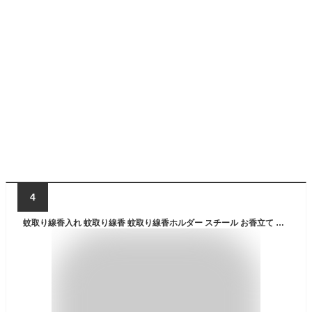
4
蚊取り線香入れ 蚊取り線香 蚊取り線香ホルダー スチール お香立て 香炉 ひょうたん柄 1個/2個/3個 ブラック フタ付き 蓋 フタ ふた ハンドル 付き キャンドルホルダー 蚊やり かやり ホルダー 入れ ケース オブジェ おしゃれ 北欧 雑貨 インテリア アジアン [10770]