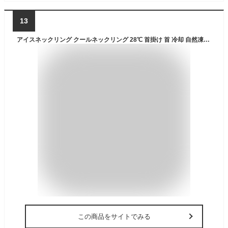
13
アイスネックリング クールネックリング 28℃ 首掛け 首 冷却 自然凍結 冷感 ひんやり 冷却チューブ 繰り返し使用可能 熱中症対策 暑さ対策 男女兼用 通勤 通学 スポーツ観戦 アウトドア 花火大会 お祭り 登山 Blue
この商品をサイトでみる