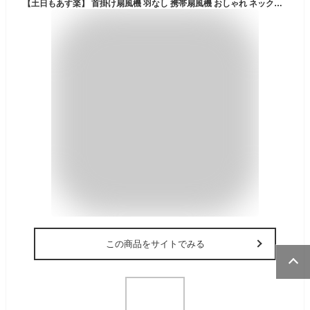
【土日もあす楽】 首掛け扇風機 羽なし 携帯扇風機 おしゃれ ネッククーラー ネックファン 首掛けファン 首かけ扇風機 2023 暑さ対策 携帯 ハンディファン 軽量 小型 ミニ 持ち運べる 充電式 おすすめ 首かけ 送料無料
この商品をサイトでみる