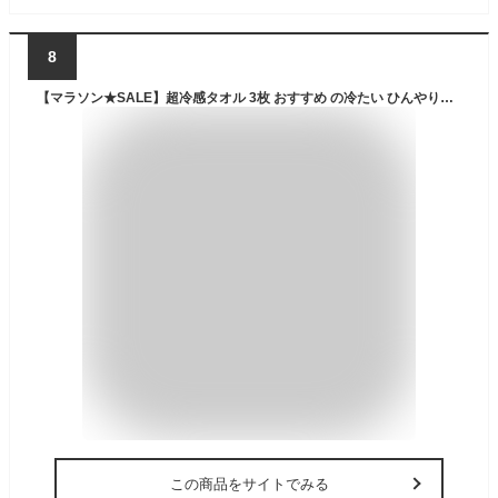
8
【マラソン★SALE】超冷感タオル 3枚 おすすめ の冷たい ひんやりタオル クールタオル 冷感マスク 作れる 熱中症対策 グッズ 冷却 タオルUVカット 日焼け防止 マフラータオル クールネッククーラー 冷えるタオル 大人 キッズ ランニング オススメ【meru2】
この商品をサイトでみる