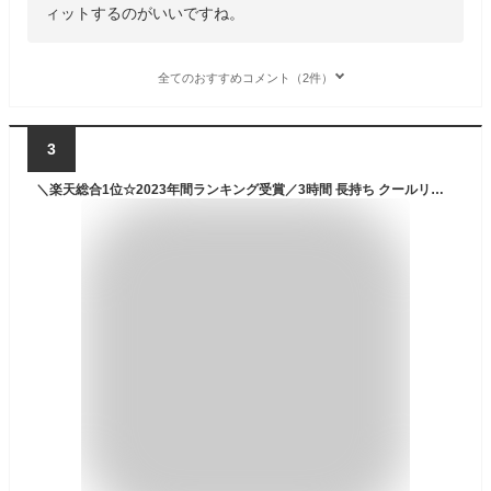
ィットするのがいいですね。
全てのおすすめコメント（2件）
3
＼楽天総合1位☆2023年間ランキング受賞／3時間 長持ち クールリング ガリガリアイスリング 熱中症対策 最強 28℃ 18℃ ネッククーラー 冷感 子供 リング ひんやり キッズ 首 冷却タオル 大人 クールネックリング ひんやりグッズ ネックバンド クールバンド 暑さ対策 父の日