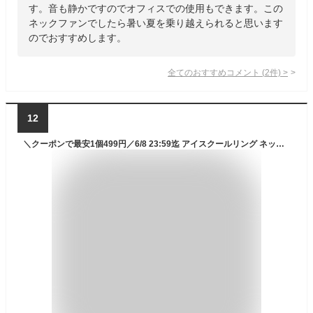
す。音も静かですのでオフィスでの使用もできます。この
ネックファンでしたら暑い夏を乗り越えられると思います
のでおすすめします。
全てのおすすめコメント
(
2
件)
>
12
＼クーポンで最安1個499円／6/8 23:59迄 アイスクールリング ネッククーラー クールリング キッズ 大人 アイスネックリング 冷感リング ひんやりリング ひんやりグッズ クールネック 子供 女の子 男の子 首 冷却 暑さ対策 冷たい 冷感グッズ 送料無料 夏 スポーツ cicibella