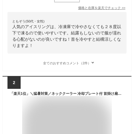
価格と在庫を
楽天
でチェック
>>
ともぞう(50代・女性)
人気のアイスリングは、冷凍庫で冷やさなくても２８度以
下で凍るので使いやすいです。結露もしないので服が濡れ
る心配がないのが良いですね！首を冷やすと結構涼しくな
りますよ！
全てのおすすめコメント（2件）
2
「楽天1位」＼猛暑対策／ネッククーラー 冷却プレート付 首掛け扇風機 冷却 クール 冷感 ひんやり ペルチェ マイナスイオン 対応 除菌 空気浄化 立体冷風 2倍冷感 首かけ扇風機 くびかけ扇風機 ネックファン 羽根なし 2026