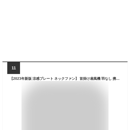
11
【2023年新版 涼感プレート ネックファン】 首掛け扇風機 羽なし 携帯扇風機 軽量 LCD液晶ディスプレイ 16時間連続使用 3段階風量調整 静音設計 Type-C充電式 遠足/スポーツ観戦/アウトドア/運動/通学/家事 マスク蒸れ対策 熱中症対策 夏さ対策 誕生日/母の日/父の日 プレゼント ギフト (ブラック)