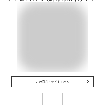
スーパーSALE中★エントリーでポイント10倍！F.O.インターナショナル ICE RING アイスリングSUO （メール便）（送料無料） 正規品 Mサイズ 大人用 レディース 女性 28℃で凍る アイスリング エフオー暑さ対策グッズ A3Y4022 A3GG172 A2Y4023 夏 贈答品
この商品をサイトでみる