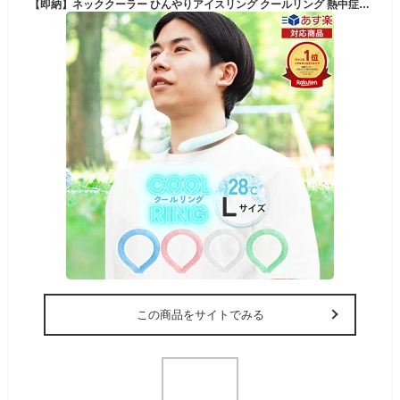
【即納】ネッククーラー ひんやりアイスリング クールリング 熱中症対策グッズ 首 冷却 リング アイスネックリング クールネック ネックリング リング クールバンド ひんやり アイスネックバンド アイスネック 冷却チューブ 大人 Lサイズ 冷えピタ
この商品をサイトでみる