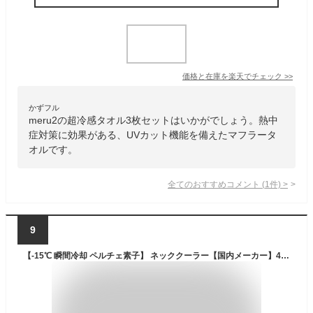
価格と在庫を
楽天
でチェック
>>
かずフル
meru2の超冷感タオル3枚セットはいかがでしょう。熱中
症対策に効果がある、UVカット機能を備えたマフラータ
オルです。
全てのおすすめコメント
(
1
件)
>
9
【-15℃ 瞬間冷却 ペルチェ素子】 ネッククーラー【国内メーカー】4400mAh 冷却プレート ネックファン 首掛け扇風機 羽根なし 携帯扇風機 大風量 超軽量 静音 熱中症対策 男女併用 ギフト プレゼント Excitech