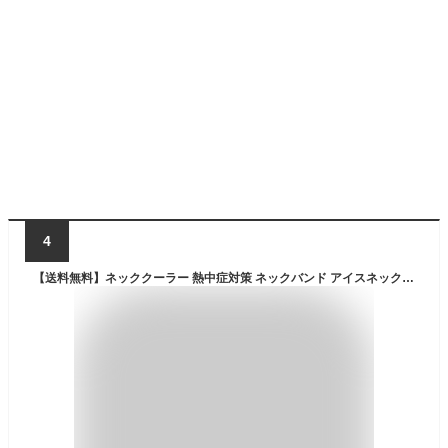
4
【送料無料】ネッククーラー 熱中症対策 ネックバンド アイスネックリング ひんやり 暑さ対策 首を冷やすグッズ 結露なし 冷感グッズ 首掛け 軽量 通学 通勤 おしゃれ アウトドア 冷やしすぎない 冷却グッズ 農作業 戸外作業 建築現場 釣り キャンプ