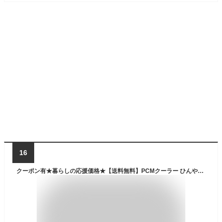
16
クーポン有★暮らしの応援価格★【送料無料】PCMクーラー ひんやり クールリング 夏 首元 ネッククーラー 首 冷やす 熱中症対策 暑さ対策 屋外 アウトドア スポーツ 屋外作業 運動会 通学 首 冷却 リング 冷感 男女兼用 メンズ レディース キッズ 子供 S M L ≪メール便≫