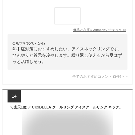
価格と在庫を
Amazon
でチェック
>>
金魚ママ(60代・女性)
熱中症対策におすすめしたい、アイスネックリングです。
ひんやりと首元を冷やします。繰り返し使えるから夏はず
っと活躍しそう。
全てのおすすめコメント
(
3
件)
>
14
＼楽天1位 ／ CICIBELLA クールリング アイスクールリング ネッククーラー 大人 アイスネックリング 冷感リング ひんやりリング クールネック スマートアイス リングクール 子供用 冷却 暑さ対策 冷感グッズ プレゼント 2025福袋 送料無料 母の日