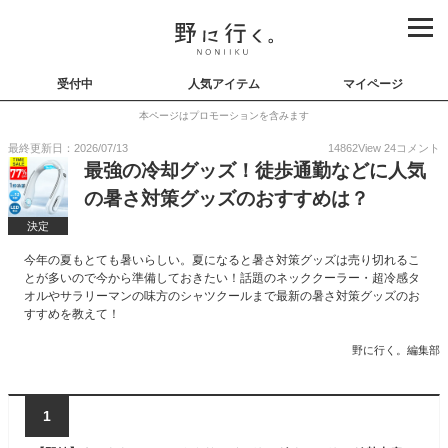
受付中
人気アイテム
マイページ
本ページはプロモーションを含みます
最終更新日：2026/07/13
14862
View
24
コメント
最強の冷却グッズ！徒歩通勤などに人気
の暑さ対策グッズのおすすめは？
決定
今年の夏もとても暑いらしい。夏になると暑さ対策グッズは売り切れるこ
とが多いので今から準備しておきたい！話題のネッククーラー・超冷感タ
オルやサラリーマンの味方のシャツクールまで最新の暑さ対策グッズのお
すすめを教えて！
野に行く。編集部
1