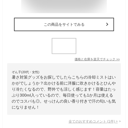
この商品をサイトでみる
価格と在庫を
楽天
でチェック
>>
ぞん子(20代・女性)
暑さ対策グッズをお探しでしたらこちらの冷却ミストはい
かがでしょうか？出かける前に洋服に吹きかけるとひんや
り冷たくなるので、野外でも涼しく感じます！容量はたっ
ぷり300ml入っているので、毎日使っても1か月は使える
のでコスパも◎。せっけんの良い香り付きで汗の匂いも気
になりません！
全てのおすすめコメント
(
1
件)
>