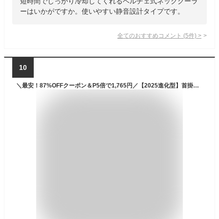
短時間でしっかり冷却してくれるペルチェ式ネッククーラ
ーはいかがですか。使いやすい静音設計タイプです。
全てのおすすめコメント
(
5
件)
>
10
＼最安！87%OFFクーポン＆P5倍で1,765円／【2025進化型】首掛け扇風機 軽量 静音 冷感 羽根なし ネッククーラー ネックファン 5段階風量 扇風機 首かけ LED表示 携帯扇風機 1秒冷感 Type-C充電 360°送風 大容量バッテリー 暑さ対策 子供大人兼用 通勤/通学/スポーツ観戦