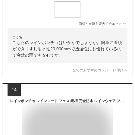
価格と在庫を
楽天
でチェック
>>
まくち
こちらのレインポンチョはいかがでしょうか。簡単に着脱
ができますし耐水性20,000mmで透湿性にも優れているの
で突然の雨でも安心です。
全てのおすすめコメント
(
1
件)
>
14
レインポンチョ レインコート フェス 総柄 完全防水 レインウェア フェス 雨具 カッパ レディース メンズ 収納 登山 自転車 キャンプ アウトドア おしゃれ 丈長め