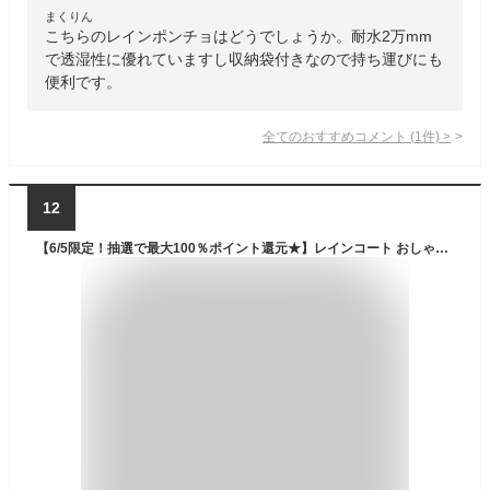
まくりん
こちらのレインポンチョはどうでしょうか。耐水2万mm
で透湿性に優れていますし収納袋付きなので持ち運びにも
便利です。
全てのおすすめコメント
(
1
件)
>
12
【6/5限定！抽選で最大100％ポイント還元★】レインコート おしゃれ レインポンチョ 自転車 レインウェア レディース 大人用 ロング 通勤 通学 かわいい 女性用 ママ レイン ポンチョ シンプル 雨合羽 レイングッズ カッパ バイク 軽い アウトドア フェス 防雨 かっぱ 雨具