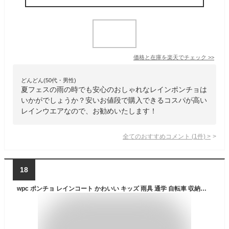
価格と在庫を
楽天
でチェック
>>
どんどん(50代・男性)
夏フェスの雨の時でも安心のおしゃれなレインポンチョは
いかがでしょうか？安いお値段で購入できるコスパが高い
レインウエアなので、お勧めいたします！
全てのおすすめコメント
(
1
件)
>
18
wpc ポンチョ レインコート かわいい キッズ 雨具 通学 自転車 収納バッグ w.p.c レインポンチョ kiu おしゃれ 野外フェス アウトドア 男女兼用 収納