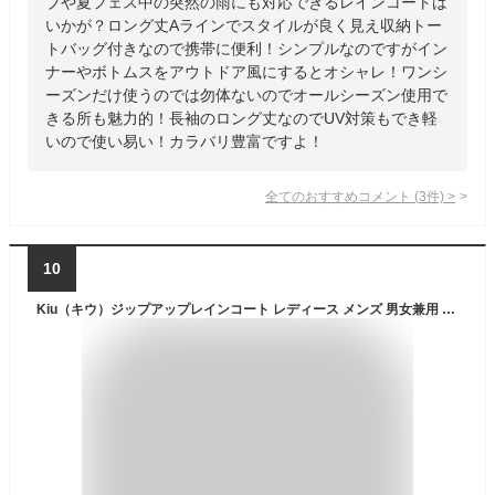
ブや夏フェス中の突然の雨にも対応できるレインコートは
いかが？ロング丈Aラインでスタイルが良く見え収納トー
トバッグ付きなので携帯に便利！シンプルなのですがイン
ナーやボトムスをアウトドア風にするとオシャレ！ワンシ
ーズンだけ使うのでは勿体ないのでオールシーズン使用で
きる所も魅力的！長袖のロング丈なのでUV対策もでき軽
いので使い易い！カラバリ豊富ですよ！
全てのおすすめコメント
(
3
件)
>
10
Kiu（キウ）ジップアップレインコート レディース メンズ 男女兼用 防水 オシャレ ポケット止め水ファスナー防水 撥水加工カッパ レインコート レインウェア レインポンチョ ロング 通勤 通学用 リュック フェス 雨具【送料無料】