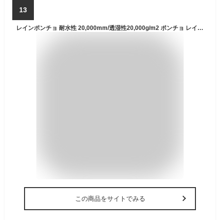
13
レインポンチョ 耐水性 20,000mm/透湿性20,000g/m2 ポンチョ レインウェア/レインスーツ 雨具/カッパ 止水ファスナー 反射ロゴ メンズ レディース 通勤/通学/自転車/キャンプ/公園/野外フェス ベンチレーション LAD WEATHER ラドウェザー
この商品をサイトでみる