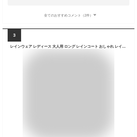
全てのおすすめコメント（2件）
3
レインウェア レディース 大人用 ロング レインコート おしゃれ レインポンチョ 自転車 通勤 通学 かわいい 女性用 ママ レイン ポンチョ シンプル 雨合羽 レイングッズ カッパ バイク 軽い アウトドア フェス 防雨 かっぱ 雨具 母の日 プレゼント ギフト