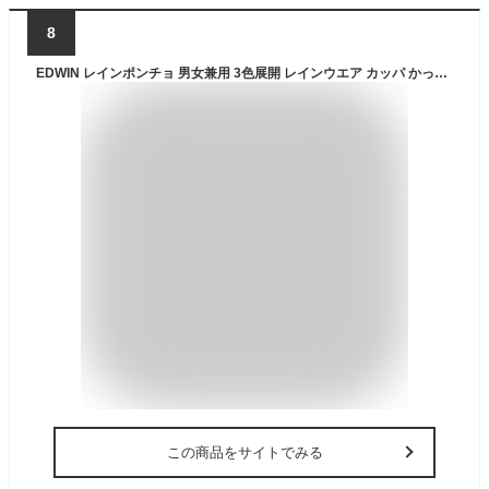
8
EDWIN レインポンチョ 男女兼用 3色展開 レインウエア カッパ かっぱ ウェアー 通勤 通学 梅雨対策 台風 旅行 アウトドア キャンプ フェス エドウィン メンズ レディース コンパクト 収納ポーチ付き QMON10【gs10】
この商品をサイトでみる