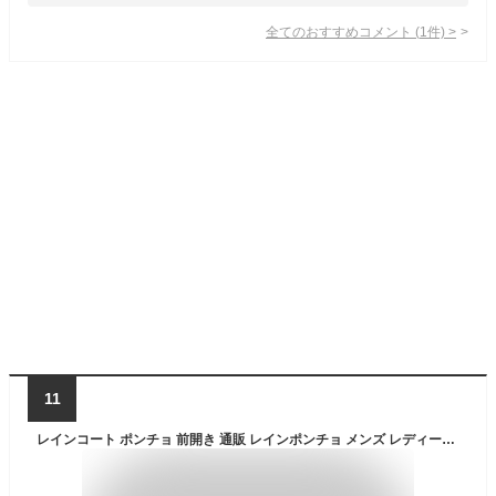
全てのおすすめコメント
(
1
件)
>
11
レインコート ポンチョ 前開き 通販 レインポンチョ メンズ レディース ユニセックス 通勤 通学 自転車 キャンプ 収納ポーチ付き 高機能 防水生地 耐水2万mm 蒸れにくい 透湿1万g U-DAY ユーデイ ポンチョ 607003 雨具 ポンチョ レインウェア アウトドアウエア アウトドア