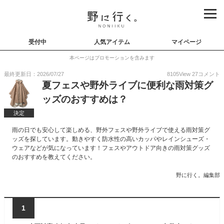
受付中
人気アイテム
マイページ
本ページはプロモーションを含みます
最終更新日：2026/07/27
8105
View
27
コメント
夏フェスや野外ライブに便利な雨対策グ
ッズのおすすめは？
決定
雨の日でも安心して楽しめる、野外フェスや野外ライブで使える雨対策グ
ッズを探しています。動きやすく防水性の高いカッパやレインシューズ・
ウェアなどが気になっています！フェスやアウトドア向きの雨対策グッズ
のおすすめを教えてください。
野に行く。編集部
1