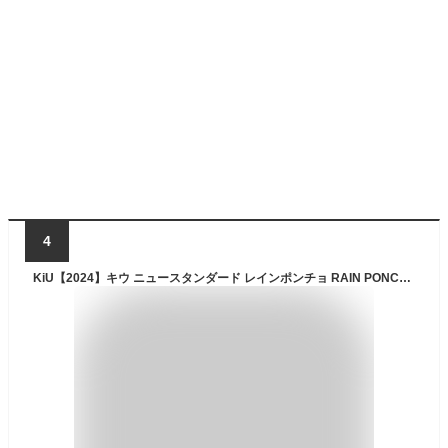
4
KiU【2024】キウ ニュースタンダード レインポンチョ RAIN PONCHO 豪雨対応 雨対策 自転車 大雨 台風 梅雨 レインコート ポンチョ 雨具 雨ガッパ 雨合羽 はっ水 撥水 防水 袖付き 収納袋 ポケット アウトドア フェス かわいい おしゃれ メンズ レディース 男女兼用 グラデーション ベージュ