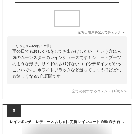
価格と在庫を
楽天
でチェック
>>
こぐっちゃん(20代・女性)
雨の日でもおしゃれをしてお出かけしたい！という方に人
気のムーンスターのレインシューズです！ショートブーツ
のような形で、サイドのさりげないロゴやデザインがかっ
こいいです。ホワイトブラックなど迷ってしまうほどどれ
も欲しくなる3色展開です！
全てのおすすめコメント
(
1
件)
>
6
レインポンチョ レディース おしゃれ 定番 レインコート 通勤 通学 自転車 ポンチョ ブランド ママ 花柄 フリーサイズ 合羽 カッパ はっ水 撥水 入学祝い 高校生 中学生 かわいい 雨具 雨合羽 アウトドア フェス