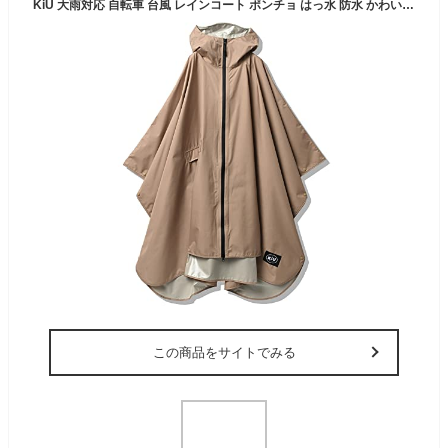
KiU 大雨対応 自転車 台風 レインコート ポンチョ はっ水 防水 かわいい おしゃれ ユニセックス メンズ レディース 男女兼用 レインポンチョ デイリー ベージュ K319-911
この商品をサイトでみる