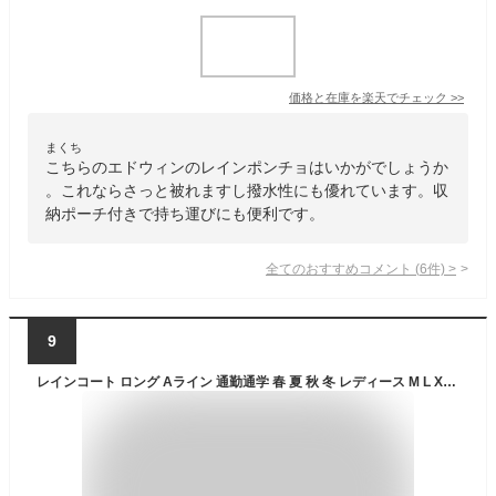
価格と在庫を
楽天
でチェック
>>
まくち
こちらのエドウィンのレインポンチョはいかがでしょうか
。これならさっと被れますし撥水性にも優れています。収
納ポーチ付きで持ち運びにも便利です。
全てのおすすめコメント
(
6
件)
>
9
レインコート ロング Aライン 通勤通学 春 夏 秋 冬 レディース M L XL トレンチコート 通勤 通学 OL 雨 梅雨 台風 雨具 カッパ 合羽 雨合羽 大人 撥水 軽量 Aライン 自転車 バイク 防水 送迎 介護 おしゃれ フェス キャンプ かわいい フード 収納バッグ付き 収納ポーチ付き