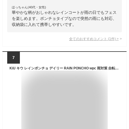
ほっちゃん(40代・女性)
華やかな柄がおしゃれなレインコートが雨の日でもフェス
を楽しめます。ポンチョタイプなので突然の雨にも対応、
収納袋に入れて携帯しやすいです。
全てのおすすめコメント
(
1
件)
>
7
KiU キウ レインポンチョ デイリー RAIN PONCHO wpc 雨対策 自転車 大雨 台風 梅雨 レインコート ポンチョ 雨具 雨ガッパ 雨合羽 はっ水 撥水 防水 収納袋 ポケット アウトドア フェス かわいい おしゃれ メンズ レディース 男女兼用 ジオメトリック K319-282