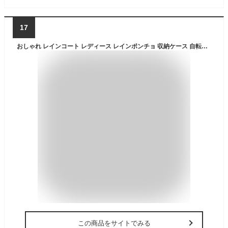
17
おしゃれ レインコート レディース レインポンチョ 収納ケース 自転車 ロング レインウエア 秋 M L XL 通勤 通学 OL 買い物 雨 台風 雨具 カッパ 雨合羽 大人 通学用 女子 中学生 軽量 大きいサイズ Aライン バイク フェス 収納ケース付き ロング丈 シンプル レインウェア
この商品をサイトでみる