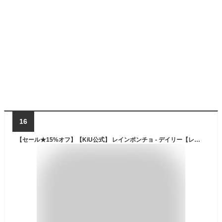
16
【セール★15%オフ】【KiU公式】 レインポンチョ - デイリー【レインコート ユニセックス 男女兼用 撥水 防水 自転車 親子コーデ 防災】