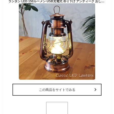
ランタン LED 150ルーメン USB充電式 吊り下げ アンティーク おしゃれ 災害 防災 アウトドア キャンプ グランピング ブリキ オイルランタン風 クラシック ブロンズ
この商品をサイトでみる