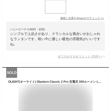
価格と在庫を
Amazon
でチェック
>>
ハニービーナス(60代・女性)
シンプルで上品さがあり、クラシカルな風合いがおしゃれ
なランタンです。暗い中に優しい暖色の雰囲気がいいです
ね。
全てのおすすめコメント
(
20
件)
>
SOLD
OLIGHT(オーライト) Olantern Classic 2 Pro 充電式 300ルーメン LEDランタン キャンプ用品 ランタン テントライト コンパクト 高輝度 雰囲気作り 無段階調光調色 IPX5防水 アウトドア キャンプ 登山 夜釣り 防災 停電