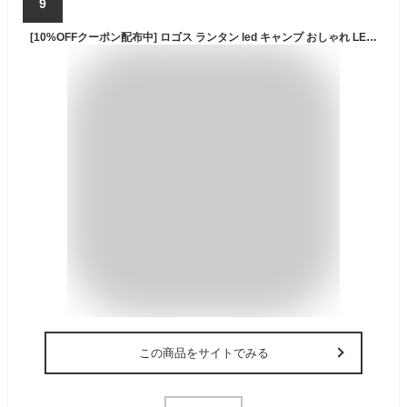
9
[10%OFFクーポン配布中] ロゴス ランタン led キャンプ おしゃれ LEDランタン レトロ 照明 ライト ランプ 野外 防災 アウトドア ゆらめく 揺らめく 吊り下げ 置き型 無段階調光 暖色 手持ち 蓄電 USB コードレス Bamboo ゆらめき・クラシココテージランタン 74175026
この商品をサイトでみる