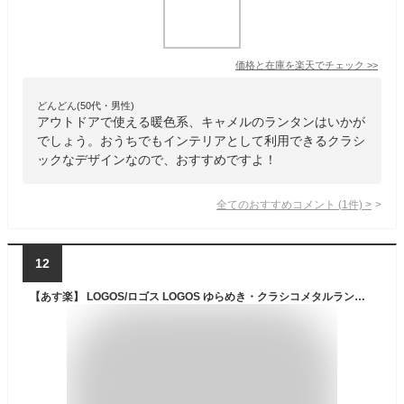
価格と在庫を
楽天
でチェック
>>
どんどん(50代・男性)
アウトドアで使える暖色系、キャメルのランタンはいかが
でしょう。おうちでもインテリアとして利用できるクラシ
ックなデザインなので、おすすめですよ！
全てのおすすめコメント
(
1
件)
>
12
【あす楽】 LOGOS/ロゴス LOGOS ゆらめき・クラシコメタルランタン 充電式LEDランタン ランプのようなクラシカルな雰囲気を持つ蓄電式ランタン ゆらめきモード搭載でロウソクの灯りのような雰囲気にも ハンドル搭載で吊り下げも可能 電球色で暖かい色【送料無料】【P変】