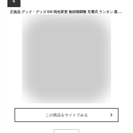
6
正規品 グッド・グッズ 6W 両色変更 無段階調整 充電式 ランタン 黒 乾電池兼用 充電式 キャンプ ライト 無段階調光可能 ランタン ナイトライト 常夜灯 台風 地震 停電対策 防災グッズ DS-8E
この商品をサイトでみる