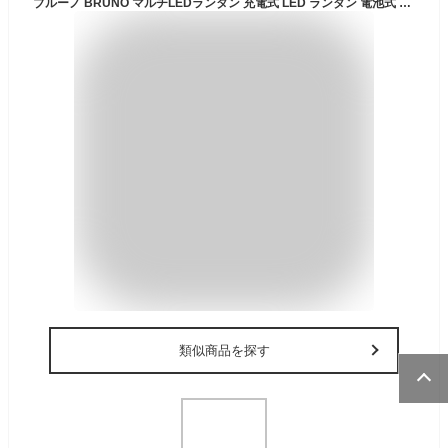
ブルーノ BRUNO マルチLEDランタン 充電式 LED ランタン 電池式 防水 防塵 選べる3色 おしゃれ キャンプ アウトドア インドア 非常用 災害 備え ライト USB充電 乾電池 使い分け モバイルバッテリー 屋外 屋内 レトロ 35時間 母の日 父の日 ギフト
類似商品を探す