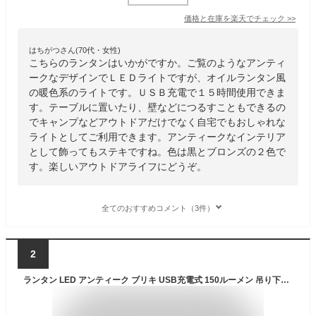
価格と在庫を
楽天
でチェック
>>
はちがつさん(70代・女性)
こちらのランタンはいかがですか。ご覧のようなアンティ
ークなデザインでＬＥＤライトですが、オイルランタン風
の暖色系のライトです。ＵＳＢ充電で１５時間使用できま
す。テーブルに置いたり、壁などにつるすこともできるの
でキャンプなどアウトドアだけでなく自宅でもおしゃれな
ライトとしてご利用できます。アンティークなインテリア
として飾ってもステキですね。色は黒とブロンズの２色で
す。楽しいアウトドアライフにどうぞ。
全てのおすすめコメント（3件）
2
ランタン LED アンティーク ブリキ USB充電式 150ルーメン 吊り下げ おしゃれ オイルランタン風 アウトドア キャンプ グランピング 災害 防災 クラシック ブラック