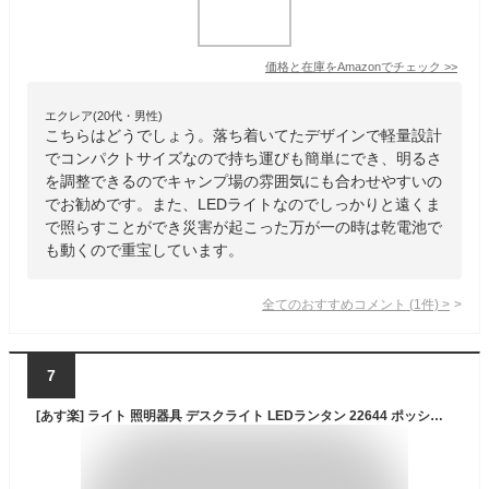
価格と在庫を
Amazon
でチェック
>>
エクレア(20代・男性)
こちらはどうでしょう。落ち着いてたデザインで軽量設計
でコンパクトサイズなので持ち運びも簡単にでき、明るさ
を調整できるのでキャンプ場の雰囲気にも合わせやすいの
でお勧めです。また、LEDライトなのでしっかりと遠くま
で照らすことができ災害が起こった万が一の時は乾電池で
も動くので重宝しています。
全てのおすすめコメント
(
1
件)
>
7
[あす楽] ライト 照明器具 デスクライト LEDランタン 22644 ポッシュリビング ランプ デスクランプ テーブルランプ テーブルライト デスク テーブル インテリアライト 照明 持ち運び 吊り下げ ブルー 錆加工 カフェ 雰囲気 【送料無料】【あす楽対応】