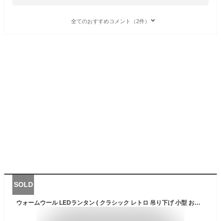
全てのおすすめコメント（2件）
SOLD
ウォームウール LEDランタン ( クラシック レトロ 吊り下げ 小型 おしゃれ かわいい 可愛い オシャレ 明るい 小型単三電池 2本使用 防災 グッズ 非常用 防災用 照明 ライト 点灯時間約10時間 長時間 4006919 )