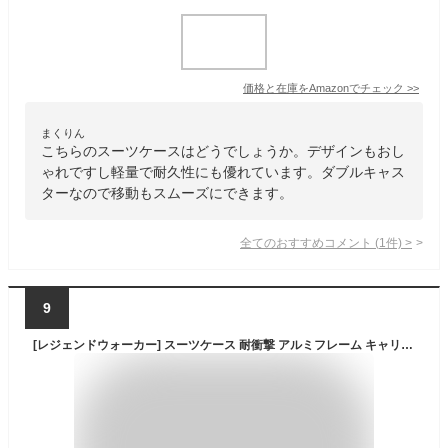
価格と在庫を
Amazon
でチェック
>>
まくりん
こちらのスーツケースはどうでしょうか。デザインもおし
ゃれですし軽量で耐久性にも優れています。ダブルキャス
ターなので移動もスムーズにできます。
全てのおすすめコメント
(
1
件)
>
9
[レジェンドウォーカー] スーツケース 耐衝撃 アルミフレーム キャリーケース Mサイズ 静音ダブルキャスター TSAロック キャリーバッグ 出張 旅行（3～5泊/4.5kg/ 51L/ブリリアントホワイト） 5509-57