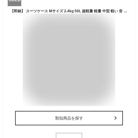
【即納】 スーツケース Mサイズ 2.4kg 50L 超軽量 軽量 中型 軽い 音 静か キャリー バッグ キャリーバッグ キャリーケース ハードケース 静音 キャスター シーンプラスライト 3泊 4泊 5泊 3日 4日 5日 TSAロック 送料無料
類似商品を探す