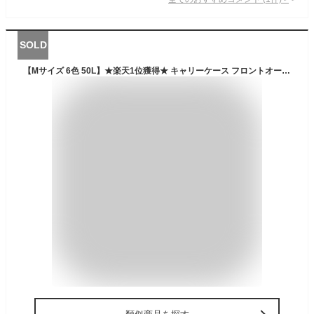
SOLD
【Mサイズ 6色 50L】★楽天1位獲得★ キャリーケース フロントオープン バージョンアップ！前開き スーツケース キャリーケース Mサイズ キャリーバッグ 6カラー選ぶ 3-5日用 大容量 スーツケース 360度 回転 TSAロック 修学 海外 国内旅行