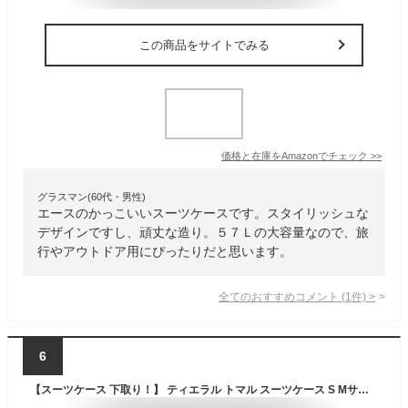
この商品をサイトでみる
価格と在庫を
Amazon
でチェック
>>
グラスマン(60代・男性)
エースのかっこいいスーツケースです。スタイリッシュな
デザインですし、頑丈な造り。５７Ｌの大容量なので、旅
行やアウトドア用にぴったりだと思います。
全てのおすすめコメント
(
1
件)
>
6
【スーツケース 下取り！】 ティエラル トマル スーツケース S Mサイズ ストッパー付 容量拡張 フロントオープン キャリーバッグ キャリーケース 軽量 静音 底面ハンドル 頑丈 4輪 50L〜56L 4泊 5泊 かわいい おすすめ おしゃれ TIERRAL TOMARU