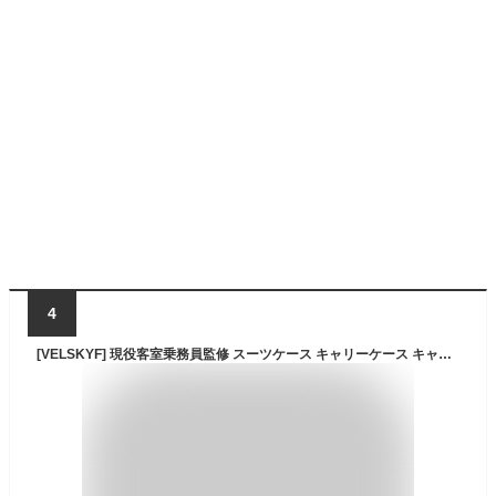
4
[VELSKYF] 現役客室乗務員監修 スーツケース キャリーケース キャリーバッグ TSAダイヤルロック［日本企業企画］一部パーツ無期限メーカー保証 ダブルキャスター (Mサイズ 4-7泊 3.5kg 59.5L シャンパンゴールド)