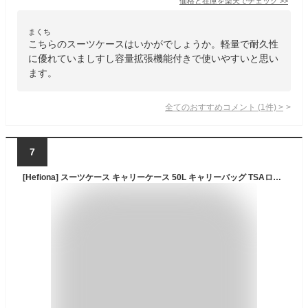
価格と在庫を
楽天
でチェック
>>
まくち
こちらのスーツケースはいかがでしょうか。軽量で耐久性
に優れていましすし容量拡張機能付きで使いやすいと思い
ます。
全てのおすすめコメント
(
1
件)
>
7
[Hefiona] スーツケース キャリーケース 50L キャリーバッグ TSAロック搭載 ファスナー式 超軽量 大型 耐衝撃 静音 ダブルキャスター 360度回転 旅行 ビジネス 出張 ホワイト Mサイズ（3-5泊）