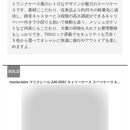
トランクケース風のレトロなデザインが魅力のスーツケー
スです。素材にこだわり、従来品より約25％の軽量化に成
功し、静音キャスターと３段階の高さ調節ができるキャリ
ーバー付きで小回りも効いて移動も楽々。メッシュポケッ
トなど内装にもこだわり、大量の荷物を入れても整理整頓
もしっかりでき、TASロック搭載でセキュリティも万全！
５色から選べてオシャレに快適に旅行やアウトドアを楽し
めますよ。
SOLD
marieclaire マリクレール 240-5001 キャリーケース スーツケース 45-50L 3-4泊 拡張TSAロック レディース 旅行 学生 大人 お出かけ 押し活 おしゃれ 人気