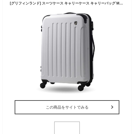
[グリフィンランド] スーツケース キャリーケース キャリーバッグ MSサイズ 拡張機能付きジッパータイプ 軽量 おしゃれ かわいい TSAロック レディース 女子旅 海外 FK1037-1 3～5泊 3.9kg 47.4L（拡張時59.7L） ホワイト
この商品をサイトでみる