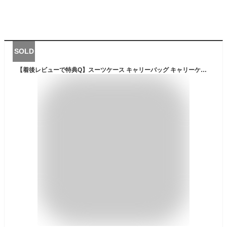
SOLD
【着後レビューで特典Q】スーツケース キャリーバッグ キャリーケース Mサイズ 50L TSAロック付 4輪 ダブルキャスター 超軽量 中型 鏡面加工 光沢 4〜6泊 送料無料 ###ケース227-M###