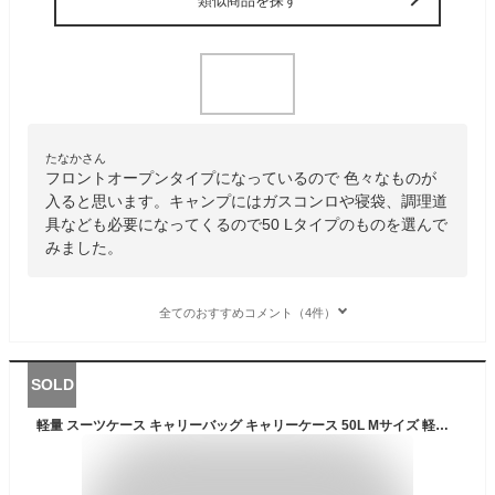
類似商品を探す
たなかさん
フロントオープンタイプになっているので 色々なものが
入ると思います。キャンプにはガスコンロや寝袋、調理道
具なども必要になってくるので50 Lタイプのものを選んで
みました。
全てのおすすめコメント（4件）
SOLD
軽量 スーツケース キャリーバッグ キャリーケース 50L Mサイズ 軽い 丈夫 ファスナー ハード TSAロック 超軽量 3泊 4泊 5泊 22インチ 出張 男性 女性 女子旅 妊婦 出産 ピンク ブルー ブラック SiiiN+Light S19-C-304