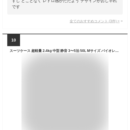
すし どことなく レトロ感がただよう デザインがおしゃれ
です
全てのおすすめコメント
(
3
件)
>
10
スーツケース 超軽量 2.4kg 中型 静音 3〜5泊 50L Mサイズ バイオレット SiiiN＋Light シーンプラスライト