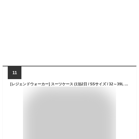
11
[レジェンドウォーカー] スーツケース (1泊2日 / SSサイズ / 32～39L / カーボン) 機内持ち込み 軽量 旅行用 (拡張機能/TSAロック/ダブルキャスター) キャリーケース バッグ [5122-48-CB]