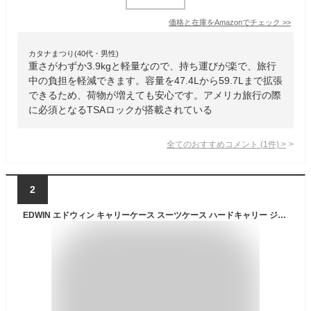
価格と在庫を
Amazon
でチェック
>>
カタナまつり(40代・男性)
重さがわずか3.9kgと軽量なので、持ち運びが楽で、旅行
中の負担を軽減できます。容量を47.4Lから59.7Lまで拡張
できるため、荷物が増えても安心です。アメリカ旅行の際
に必須となるTSAロックが搭載されている
全てのおすすめコメント
(
1
件)
>
2
EDWIN エドウィン キャリーケース スーツケース ハードキャリー ジッパータイプ 軽量 4輪 TSAロック 出張 旅行 修学旅行 卒業旅行 国内 海外 Mサイズ 3〜5泊 50L メンズ レディース 男女兼用 0411485【SS2409】