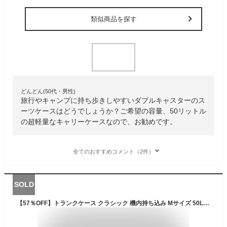
類似商品を探す
どんどん(50代・男性)
旅行やキャンプに持ち歩きしやすいダブルキャスターのス
ーツケースはどうでしょうか？ご希望の容量、50リットル
の超軽量なキャリーケースなので、お勧めです。
全てのおすすめコメント（2件）
SOLD
【57％OFF】トランクケース クラシック 機内持ち込み Mサイズ 50L 2～4泊 TSAロック 小型 キャリーケース スーツケース 修学旅行 おすすめ かわいい 旅行かばん トランク 女子旅 機内持込 一人旅 安い ホカンス