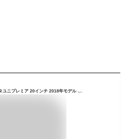
ブリヂストン アシスタユニプレミア 20インチ 2018年モデル 電動アシスト自転車 ママチャリ A2PC38