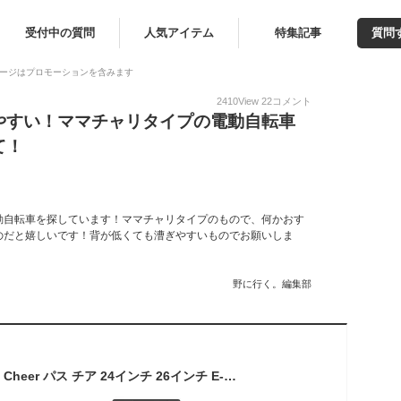
受付中の質問
人気アイテム
特集記事
質問
ージはプロモーションを含みます
2410
View
22
コメント
やすい！ママチャリタイプの電動自転車
て！
動自転車を探しています！ママチャリタイプのもので、何かおす
のだと嬉しいです！背が低くても漕ぎやすいものでお願いしま
野に行く。編集部
YAMAHA ヤマハ PAS Cheer パス チア 24インチ 26インチ E-BIKE イーバイク 電動自転車 アシスト おしゃれ かわいい 買い物 通勤 通学 チャリ通 ママチャリ 人気