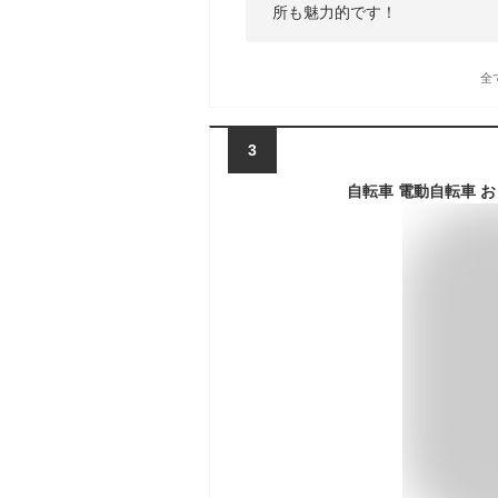
所も魅力的です！
全
3