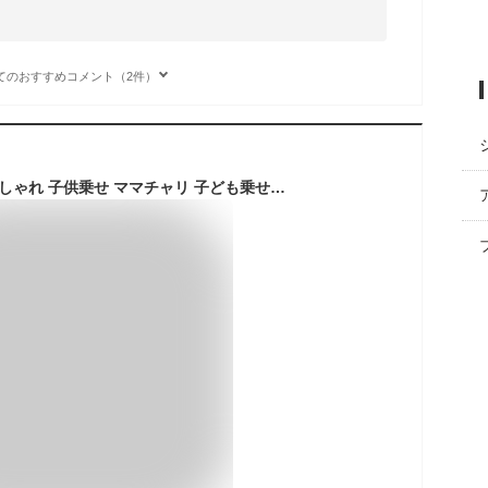
てのおすすめコメント（2件）
自転車 電動自転車 おしゃれ 子供乗せ ママチャリ 子ども乗せ チャイルドシート付き 子ども電動アシスト自転車 子乗せ 20インチ 電動自転車 24インチ ライト カゴ付き PELTECH TDH-408LP-BE-8AH【TD】【100％完成納品】【代引不可】【重点】