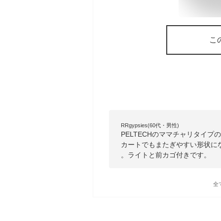
こ
RRgypsies(60代・男性)
PELTECHのママチャリタイ
カートでもまたぎやすい形状にな
。ライトと前カゴ付きです。
全