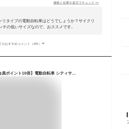
価格と在庫を
楽天
でチェック
>>
ャリタイプの電動自転車はどうでしょうか？サイクリ
インチの低いサイズなので、おススメです。
てのおすすめコメント（4件）
【18日楽天モバイル会員ポイント10倍】電動自転車 シティサイクル・ママチャリ BRIDGESTONE(ブリヂストン) フロンティアデラックス 24インチ 2024年モデル F4DB44【通常3~5営業日で出荷】