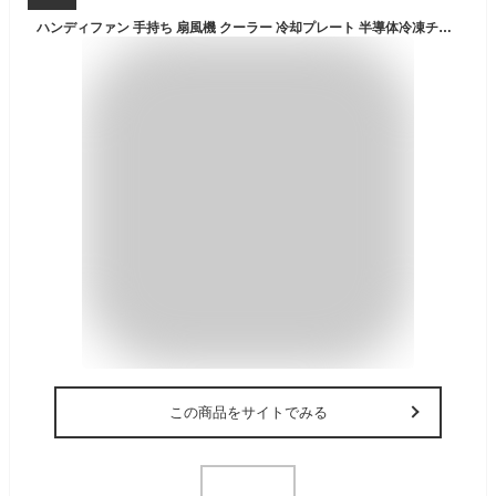
ハンディファン 手持ち 扇風機 クーラー 冷却プレート 半導体冷凍チップ 瞬間冷感 3段階風量 5in1機能搭載 冷却モード USB充電式 ポータブル扇風機 省エネ 静音 軽量 大風量 ミニ 涼しい 冷風 持ち運び ファン 卓上 スタンド アウトドア 熱中症対策 母の日ギフト
この商品をサイトでみる