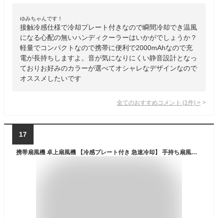
ゆみちゃんです！
接触冷感仕様で冷却プレート付きなので瞬間冷却でき温風
になる心配の無いハンディクーラーはいかがでしょうか？
軽量でコンパクトなので携帯に便利で2000mAhなので充
電が長持ちしますよ。音が気になりにくい静音設計となっ
ておりお好みのカラーが選べてオシャレなデザインなので
オススメしたいです
全てのおすすめコメント
(
1
件)
>
17
携帯扇風機 卓上扇風機 【冷感プレート付き 急速冷却】 手持ち扇風機 高速モーター 強力 涼しい 3段階風量調節 usb充電式 ハンディファン 3200mAh大容量 10時間連続送風 カラビナ/スタンド付き 超軽量 小型 扇風機 携帯 ミニファン 熱中症対策 静音 ハンディ扇風機 花火大会/スポーツ観戦/アウトドア/オフィス/テレワークなどに適用 (ネイビー)