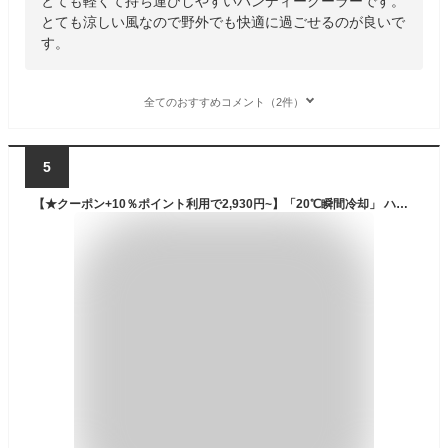
とても軽くて持ち運びしやすいハンディークーラーです。
とても涼しい風なので野外でも快適に過ごせるのが良いで
す。
全てのおすすめコメント（2件）
5
【★クーポン+10％ポイント利用で2,930円~】「20℃瞬間冷却」 ハンディファン 4000mAh 携帯扇風機 冷却プレート付 ハンディクーラー Max14時間連続 携帯バッテリー 5段風量 10モード ハンディ扇風機 手持ち扇風機 首掛け扇風機 扇風機 卓上 USB 充電式 父の日 ネイビー