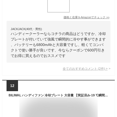
価格と在庫を
Amazon
でチェック
>>
JACKJACK(40代・男性)
ハンディークーラーならコチラの商品はどうですか、冷却
プレートが付いていて強風で瞬間的に冷やす事ができます
、バッテリーも6800mAhと大容量ですし、軽くてコンパ
クトで使い勝手が良いです、今ならクーポンで600円引き
でお得に買えるのでおススメです
全てのおすすめコメント
(
2
件)
>
12
BILIWAL ハンディファン 冷却プレート 大容量 【実証済み-19 ℃瞬間冷却】クーラー機能 4段階風量調節 3000mAh大容量 最大15時間動作 首掛け扇風機 強力 Type-C急速充電 軽量 ミニ 携帯扇風機 小型 手持ち扇風機 小型扇風機 熱中症対策 【ストラップ付】