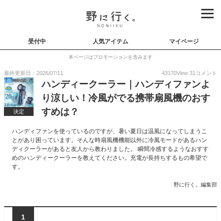
受付中
人気アイテム
マイページ
本ページはプロモーションを含みます
最終更新日：2026/07/11
43170
View
31
コメント
ハンディークーラー｜ハンディファンよ
り涼しい！冷風がでる携帯扇風機のおす
すめは？
決定
ハンディファンを使っているのですが、暑い夏日は温風になってしまうこ
とがあり困っています。そんな時扇風機機能以外に冷風モードがあるハン
ディクーラーがあると友人から教わりました。 瞬間冷感するようなおすす
めのハンディークーラーを教えてください。充電が長持ちするもの希望で
す。
野に行く。編集部
1