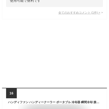
使用可能で便利です
全てのおすすめコメント
(
1
件)
>
16
ハンディファン ハンディークーラー ポータブル 冷却器 瞬間冷却 接触冷感 冷却プレート 半導体 ファン 扇風機 USB充電式 静音 コンパクト 軽量 手持ち ミニクーラー 涼しい 冷たい 暑さ ハンディクーラー 軽量 暑さ対策 小型