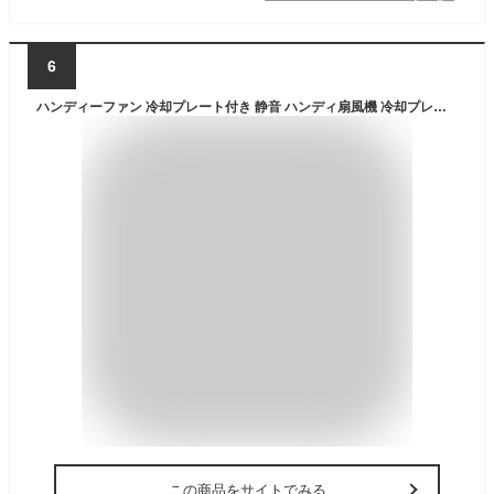
6
ハンディーファン 冷却プレート付き 静音 ハンディ扇風機 冷却プレート 強力 静音 首かけ キッズ 電池式 最強 首掛け 折り畳み ミスト 扇風機 首かけ DCモーター 手持ち 羽なし 小型 卓上 風量 強い 羽 なし 置ける 冷却 ハンディークーラー ハンディーファン冷却 5WAY
この商品をサイトでみる