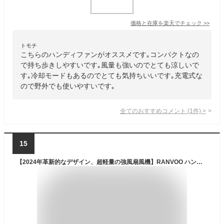
価格と在庫を
楽天
でチェック
>>
トモチ
こちらのハンディファンがオススメです｡コンパクトなの
で持ち歩きしやすいです｡風量も強いのでとても涼しいで
す｡冷却モードもあるのでとても気持ちいいです｡充電式な
ので野外でも使いやすいです｡
全てのおすすめコメント
(
1
件)
>
15
【2024年革新的なデザイン、超軽量の強風扇風機】RANVOO ハンディファン 携帯扇風機 ハンディー扇風機 節電対策 最長21時間連続稼働 3000mAh USB-C充電式 新型ツインターボファン 4in1 手持ち/首掛け/卓上 ミニ ストラップ付き 强力 DCモーター 小型 静音 羽根なし おしゃれ 持ち運び便利 暑さ対策グッズ/熱中症対策/屋外/オフィス 5年保証 ギフト 人気 おすすめ