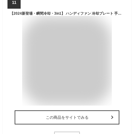
11
【2024新登場・瞬間冷却・3in1】 ハンディファン 冷却プレート 手持ち扇風機 6800mAh大容量 携帯扇風機 静音 1-100無段階風量 強力 卓上扇風機 ペルチェ 冷却 最大-17℃冷やす 手持ち 扇風機 小型 ハンディ扇風機 ハンディ ファン ミニファン カラビナ 掛け 小型扇風機 Type-C 充電式 軽量 熱中症対策 暑さ対策 通勤 通学 アウトドア 屋外 キャンプ (ホワイト)
この商品をサイトでみる