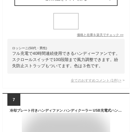
価格と在庫を
楽天
でチェック
>>
ロッシーニ(50代・男性)
フル充電で40時間連続使用できるハンディーファンです。
スクロールスイッチで100段階まで風力調整できます。紛
失防止ストラップもついてます。色は３色です。
全てのおすすめコメント
(
1
件)
>
7
冷却プレート付きハンディファン ハンディクーラー USB充電式ハンディ扇風機 ネッククーラー ペルチェ素子冷却装置 冷却ハンディファン ハンディーファン 携帯クーラー 急速冷却 夏 強力 冷風 冷やす 静音 送風機 持ち運び 卓上 かわいい 暑さ対策 熱中症対策 熱中症予防