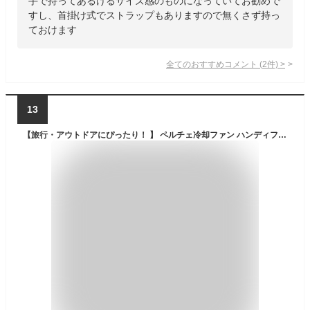
手で持ってあるけるサイズ感のものになっていてお勧めで
すし、首掛け式でストラップもありますので無くさず持っ
ておけます
全てのおすすめコメント
(
2
件)
>
13
【旅行・アウトドアにぴったり！ 】 ペルチェ冷却ファン ハンディファン ハンディ扇風機 手持ち扇風機 ミニ扇風機 冷却プレート ハンディクーラー ポータブル扇風機 USB充電式 持ち運び 扇風機 卓上扇風機 ミニファン 3段階風量 急速に冷却