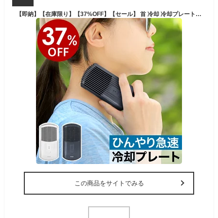
【即納】【在庫限り】【37%OFF】【セール】 首 冷却 冷却プレート ネッククーラー ペルチェ ペルチェ素子 首元 冷やす 首もと ひんやり 充電式 ハンディクーラー コンパクト ひんやりグッズ 熱中症対策 アウトドア キャンプ 暑さ対策［ iCool Porta / アイクール ポルタ ］
この商品をサイトでみる