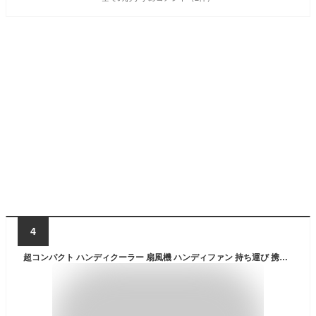
4
超コンパクト ハンディクーラー 扇風機 ハンディファン 持ち運び 携帯 片手サイズ 冷却 扇風機 USB充電式 軽量 コンパクト ポータブル 夏 梅雨