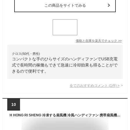
この商品をサイトでみる
価格と在庫を
楽天
でチェック
>>
クロス(50代・男性)
コンパクトな手のひらサイズのハンディファンでUSB充電
式で長時間の稼働もできて急速に冷却効果も得ることがで
きるので便利です。
全てのおすすめコメント
(
1
件)
>
10
H HONG RI SHENG 冷凍する扇風機 冷風ハンディファン 携帯扇風機 軽量 手持ち/卓上両用 ハンディ扇風機 静音 ミニファン USB充電式 2000mAh 3段階風量調節 熱中症対策 (ホワイト)