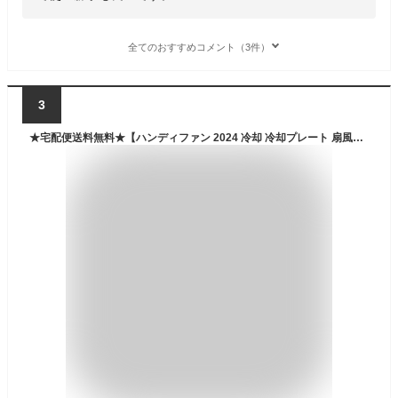
全てのおすすめコメント（3件）
3
★宅配便送料無料★【ハンディファン 2024 冷却 冷却プレート 扇風機 冷却プレート付きハンディファン 冷却プレート付き扇風機 スマホスタンド スタンド付き ハンディーファン ハンディクーラー ネッククーラー 】冷却プレート付き COLD COMPRESS FAN オシャファン1