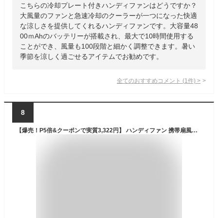
こちらの冷却プレート付きハンディファンはどうですか？
大風量のファンと急速冷却のクーラーが一つになった快適
な涼しさを提供してくれるハンディファンです。大容量48
00ｍAhのバッテリーが搭載され、最大で10時間使用する
ことができ、風量も100段階と細かく調整できます。暑い
季節を涼しく過ごせるアイテムでお勧めです。
全てのおすすめコメント
(
1
件)
>
8
【爆売！P5倍&クーポンで実質3,322円】 ハンディファン 携帯扇風機 クーラー 冷却プレート 3段階風量 冷却モード 小型扇風機 ハンディクーラー 卓上 充電式 無段階調風量 ポータブル扇風機 持ち運び ミニファン ミニ扇風機 強風 冷却 2024 小型 軽量 母の日 送料無料