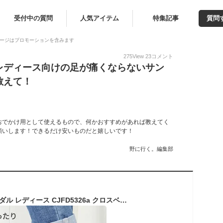
受付中の質問
人気アイテム
特集記事
質問
ージはプロモーションを含みます
275
View
23
コメント
レディース向けの足が痛くならないサン
教えて！
おでかけ用として使えるもので、何かおすすめがあれば教えてく
願いします！できるだけ安いものだと嬉しいです！
野に行く。編集部
リゲッタ カヌー サンダル レディース CJFD5326a クロスベルト バックストラップ | コンフォート ローヒール ぺたんこ 幅広 外反母趾 歩きやすい 痛くない 旅行 ブラック 黒 日本製 あす楽 母の日 プレゼント