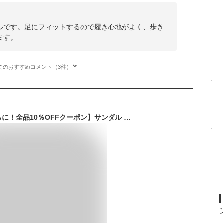
ルです。足にフィットするので履き心地がよく、歩き
ます。
てのおすすめコメント（3件）
【セール開催中★さらに！全品10％OFFクーポン】サンダル レディース スポーツサンダル おしゃれ 厚底 歩き やすい ビーチサンダル かわいい 靴 滑らない 幅広 美脚 歩きやすい オフィス スポーツ 厚底サンダル コンフォートサンダル スニーカーサンダル 痛くない 疲れない