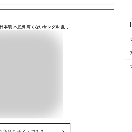
サンダル レディース 日本製 木底風 痛くないサンダル 夏 手染めベルト やわらかソール 歩きやすい 素足 厚底 疲れない靴 大きいサイズ ウッド調 アンクルストラップ マーレマーレ S/M/L/LL ▼4/15 18時～販売開始 2025SSver.【当店限定別注デザイン】
の商品をサイトでみる