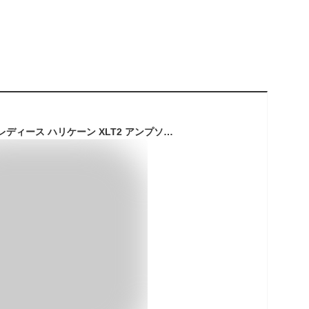
テバ TEVA サンダル レディース ハリケーン XLT2 アンプソール Hurricane XLT2 Ampsole 厚底 スポサン スポーツサンダル アウトドア ストラップ 軽量 靴 歩きやすい 痛くない 海 川 ビーチ レジャー テヴァ 1131270 ブラック