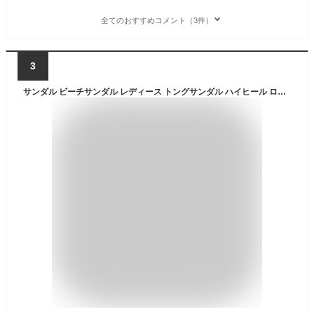
全てのおすすめコメント（3件）
3
サンダル ビーチサンダル レディース トングサンダル ハイヒール ローヒール 厚底 ぺたんこ ウェッジソール 美脚 脚長 軽い 滑り止め ビーサン 手作り リボン 蝶結び かわいい おしゃれ 女の子 女性 女子 大人 履き心地 歩きやすい 疲れない 柔らかい 浴衣 水着 海 お出かけ