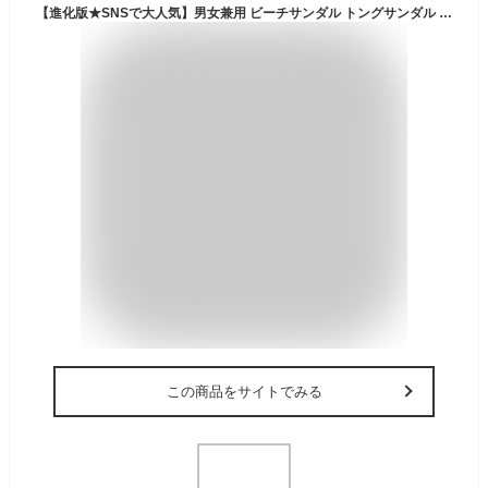
【進化版★SNSで大人気】男女兼用 ビーチサンダル トングサンダル メンズ レディース シンプル 軽量 EVA素材 厚底 歩きやすい 楽チン 痛くない 疲れない 履きやすい 滑り止め カジュアルシューズ アウトドア 夏用 かっこいい おしゃれ 可愛い 女の子ブランド
この商品をサイトでみる