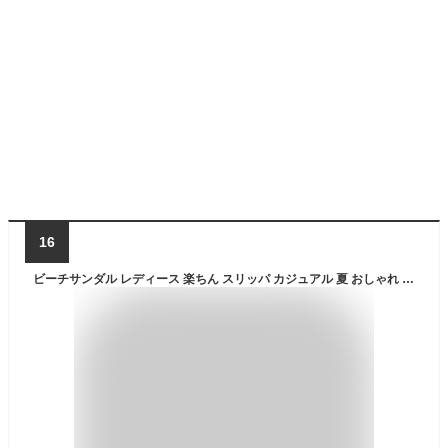
16
ビーチサンダル レディース 楽ちん スリッパ カジュアル 夏 おしゃれ かわいい 厚底サンダル 6cm ウェッジヒール レジャー 花柄飾り パンプス ビーサン 滑り止め 痛くない 美脚 疲れない 歩きやすい レディース春 夏 ビーチグッズ 6colors