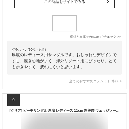
この商品をサイトでみる
価格と在庫を
Amazon
でチェック
>>
グラスマン(60代・男性)
厚底のレディース用サンダルです。おしゃれなデザインで
すし、履き心地がよく、海外リゾート用にぴったり。とて
も歩きやすく、疲れにくいと思います。
全てのおすすめコメント
(
1
件)
>
9
[クリア] ビーチサンダル 厚底 レディース 11cm 超美脚 ウェッジソール シンプル 疲れにくい ホールド感アップで歩きやすい (ブラック, 38, 24.0cm)