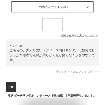
この商品をサイトでみる
価格と在庫を
楽天
でチェック
>>
だんごっ鼻
こちらの、大人可愛いレディース向けサンダルは如何でし
ょうか？厚底で素材が柔らかく足が痛くなく歩きやすいで
す。
全てのおすすめコメント
(
1
件)
>
18
即納 ビーチサンダル レディース【売れ筋】【厚底美脚サンダル！ボヘミアの】長時間歩いても疲れにくいです！レディス 厚底 サンダル ビーサン 厚底 ウェッジソール レディース サンダル ビーチサンダル 黒 22.5cm〜25.0cm 再再再入荷済 送料無料