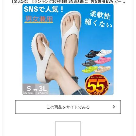
【楽天1位】【ランキング30冠獲得 SNS話題に】男女兼用 EVA ビーチサンダル レディース メンズ ビーサン 厚底 ヒール 軽量 痛くない 歩きやすい オシャレ 滑らないサンダル 人気 滑り止め カジュアルシューズ 大きいサイズ 厚底靴 韓国 夏 海旅行 柔軟性 快適
この商品をサイトでみる