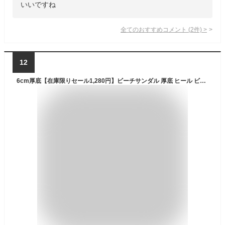
いいですね
全てのおすすめコメント
(
2
件)
>
12
6cm厚底【在庫限りセール1,280円】ビーチサンダル 厚底 ヒール ビーサン レディース おしゃれ トングサンダル 軽量 痛くない 厚底 サンダル 歩きやすい リカバリーサンダル 滑り止め ビーチ シューズ 韓国 夏 海 プール アウトドア お出掛け 柔らかい 疲れない