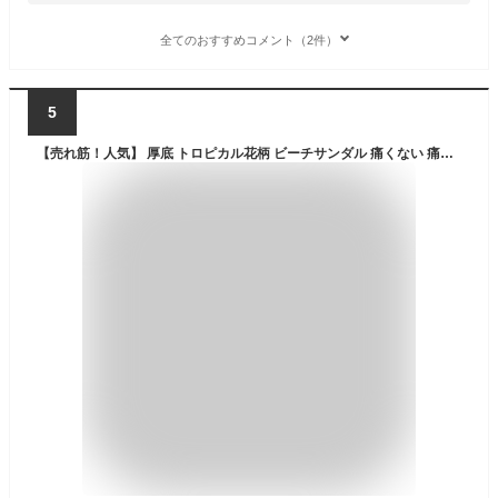
全てのおすすめコメント（2件）
5
【売れ筋！人気】 厚底 トロピカル花柄 ビーチサンダル 痛くない 痛くならない ビーサン スタイルアップ 美脚 脚長 レディース 超軽量 トングサンダル スポーツサンダル 軽い 海 海水浴 海用 海辺 浴衣 花火 プール レジャー 旅行 春 夏 秋 歩きやすい お出かけ カジュアル