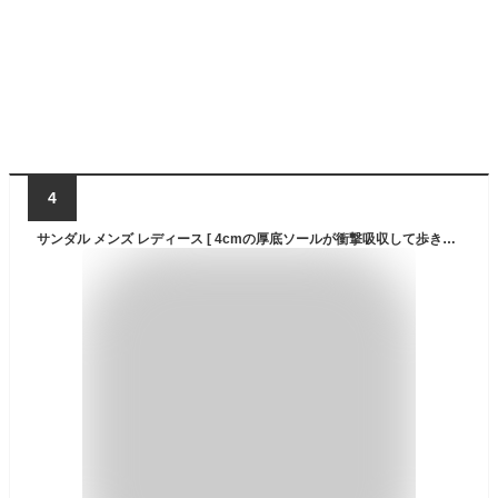
4
サンダル メンズ レディース [ 4cmの厚底ソールが衝撃吸収して歩きやすい 足の疲労を回復するリカバリーサンダル ] ビーチサンダル スポーツサンダル プール 夏 キャンプ アウトドア 外履き 厚底サンダル シャワーサンダル ベランダサンダル LAD WEATHER ラドウェザー