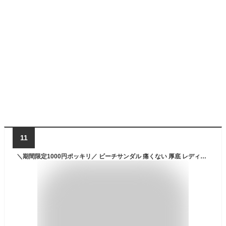
11
＼期間限定1000円ポッキリ／ ビーチサンダル 痛くない 厚底 レディース メンズ 歩きやすい トングサンダル リカバリーサンダル 厚底サンダル 疲れない 滑らない 滑り止め 軽量 EVA ビーサン ベランダサンダル 鼻緒 おしゃれ クッション 外履き 超軽量 沖縄 海外 送料無料