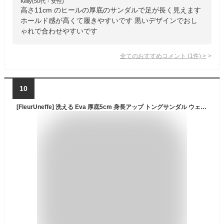
Kelly(50代・女性)
高さ11cm のヒールの厚底のサンダルで足が長く見えます
ホールド感が高くて履きやすいです 黒いデザインでおし
ゃれで合わせやすいです
全てのおすすめコメント
(
1
件)
>
10
[FleurUneffe] 洗える Eva 厚底5cm 身長アップ トングサンダル ウェッジソール レディース 25 24.5 24 23.5 23 22.5 cm おしゃれ ゴム 厚底 ビーサン ビーチ おしゃれ 旅行 リゾード カジュアル(sa78)(黒 24-24.5 cm)