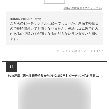
価格と在庫を
楽天
でチェック
>>
HONDA3210(50代・男性)
こちらのビーチサンダルは如何でしょうか。厚底で軽量な
ので長時間歩いても痛くなりません。鼻緒もゴム製で丸み
があるので指の間が痛くなる心配もないサンダルだと思い
ます。
全てのおすすめコメント
(
17
件)
>
14
6cm厚底【選べる豪華特典★今だけ2,180円】ビーチサンダル 厚底 ヒール ビーサン レディース おしゃれ トングサンダル 軽量 痛くない 厚底 サンダル 歩きやすい リカバリーサンダル 滑り止め ビーチ シューズ 韓国 夏 海 プール アウトドア お出掛け 旅行 柔らかい 疲れない