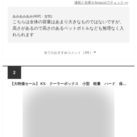
価格と在庫を
Amazon
でチェック
>>
あみあみあみ(40代・女性)
こちらは全体の容量はあまり大きなものではないですが、
高さがあるので高さのあるペットボトルなども無理なく入
れられます
全てのおすすめコメント（3件）
2
【大特価セール】 KS クーラーボックス 小型 軽量 ハード 保冷剤付き 6L 小型クーラーボックス クーラーBOX COOLER BOX おしゃれな 4色 部活 ピクニック アウトドア キャンプ 釣り ゴルフ 大人気 防災 災害時 飲み物 冷やす 氷 保冷力 おすすめ ！