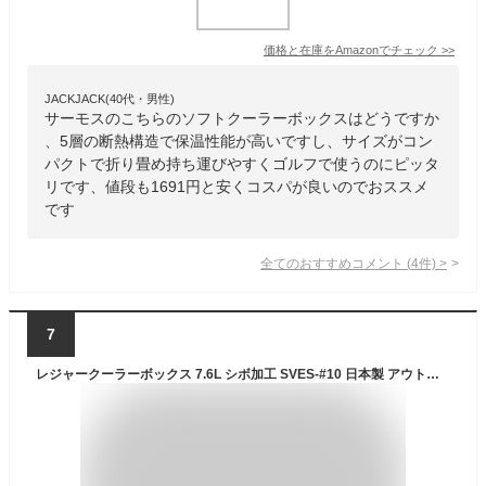
価格と在庫を
Amazon
でチェック
>>
JACKJACK(40代・男性)
サーモスのこちらのソフトクーラーボックスはどうですか
、5層の断熱構造で保温性能が高いですし、サイズがコン
パクトで折り畳め持ち運びやすくゴルフで使うのにピッタ
リです、値段も1691円と安くコスパが良いのでおススメ
です
全てのおすすめコメント
(
4
件)
>
7
レジャークーラーボックス 7.6L シボ加工 SVES-#10 日本製 アウトドア レジャー キャンプ 海水浴 ビーチ バーベキュー クーラーバッグ クーラーボックス 保冷 車載 小型 シボ加工 部活動 釣り 部活 保冷力 クーラーBOX クーラーバスケット 収納ボックス 国産