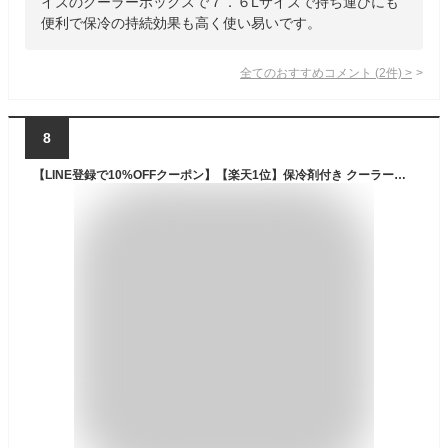
イズのクーラーボックスで７．６Lサイズで持ち運びにも
便利で保冷の持続効果も高く使い易いです。
全てのおすすめコメント
(
2
件)
>
8
【LINE登録で10%OFFクーポン】【楽天1位】保冷剤付き クーラーボックス 小型 5.5L 20L 保冷剤付き 釣り 部活 おしゃれ ピクニック 氷 保冷力 花見 バーベキュー アウトドア おすすめ 防災 キャンプ 人気 軽い 災害時 飲み物 冷やす 持ち手 公式 PYKES PEAK