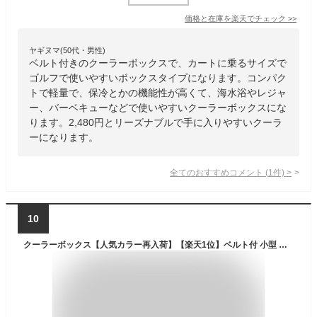
価格と在庫を
楽天
でチェック
>>
ヤギヌマ(50代・男性)
ベルト付きのクーラーボックスで、カートに乗るサイズで
ゴルフで使いやすいボックスタイプになります。コンパク
トで軽量で、保冷とかの機能性が高くて、海水浴やレジャ
ー、バーベキューなどで使いやすいクーラーボックスにな
ります。2,480円とリーズナブルで手に入りやすいクーラ
ーになります。
全てのおすすめコメント
(
1
件)
>
10
クーラーボックス【人気カラー再入荷】【楽天1位】ベルト付 小型 コンパクト かわいい 7L 13L 14L 限定カラー おしゃれ クーラーバッグ クーラーバスケット クーラーBOX 保冷バッグ 保冷 キャンプ用品 レジャー 海水浴 BBQ 釣り 部活