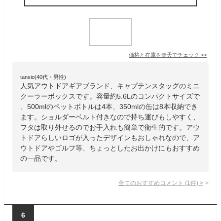
価格と在庫を
楽天
でチェック
>>
tansio(40代・男性)
人気アウトドアギアブランド、キャプテンスタッグのミニ
クーラーボックスです。容量約5.6Lのコンパクトサイズで
、500mlのペットボトルは4本、350mlの缶は8本収納でき
ます。ショルダーベルト付きなので持ち運びもしやすく、
フタは取り外せるのでお手入れも簡単で衛生的です。アウ
トドアらしいロゴが入ったデザインもおしゃれなので、ア
ウトドアやゴルフ等、ちょっとしたお出かけにもおすすめ
の一品です。
全てのおすすめコメント
(
1
件)
>
6