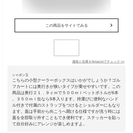
この商品をサイトでみる
価格と在庫を
Amazon
でチェック
>>
シャボン玉
こちらの小型クーラーボックスはいかがでしょうか？ゴル
フカートには奥行きが狭いタイプが乗せやすいです。この
商品は奥行２１．９ｃｍで５００ｍｌペットボトルが6本
。３５０ｍｌ缶なら9本入ります。持運びに便利なハンド
ル付きで付属のストラップをつけるとショルダーにもなり
ます。蓋は手前から向こうへ開ける仕様ですが洗う時には
蓋を全部取り外すこともでき便利です。ステッカーを貼っ
て自分好みにアレンジが楽しめますよ。