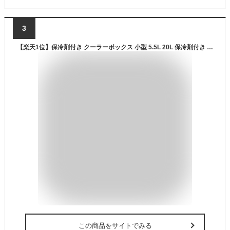
3
【楽天1位】保冷剤付き クーラーボックス 小型 5.5L 20L 保冷剤付き 釣り 部活 ピクニック 氷 保冷力 花見 バーベキュー アウトドア おすすめ 防災 キャンプ 人気 軽い 災害時 飲み物 冷やす 持ち手 公式 PYKES PEAK
この商品をサイトでみる