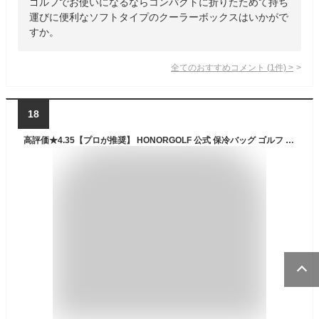
ゴルフでお使いになるならコンパクトに折りたためて持ち
運びに便利なソフトタイプのクーラーボックスはいかがで
すか。
全てのおすすめコメント
(
1
件)
>
18
高評価★4.35【プロが推奨】 HONORGOLF 公式 保冷バッグ ゴルフ 保冷バック おしゃれ クーラーバッグ クーラーボックス ミニ クーラバック ラウンドバッグ メンズ レディース 中身 大容量 長時間 強力 保冷 アルミ 断熱 ペットボトル 500ml 4本 持ち手 肩掛け ショルダー 付