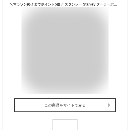
＼マラソン終了までポイント5倍／ スタンレー Stanley クーラーボックス 6.6L 保冷 小型 クーラーBOX アウトドア 10-01622 Adventure Cooler 7QT キャンプ レジャー
この商品をサイトでみる