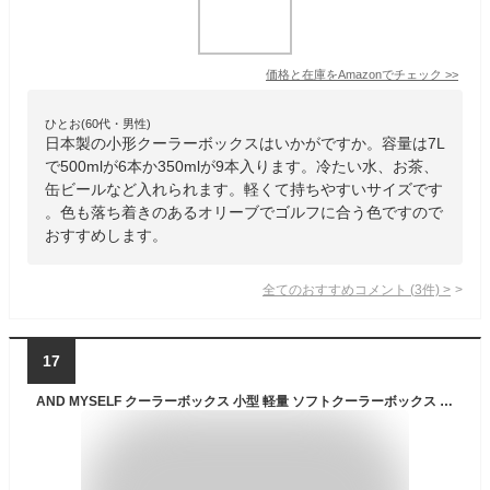
価格と在庫を
Amazon
でチェック
>>
ひとお(60代・男性)
日本製の小形クーラーボックスはいかがですか。容量は7L
で500mlが6本か350mlが9本入ります。冷たい水、お茶、
缶ビールなど入れられます。軽くて持ちやすいサイズです
。色も落ち着きのあるオリーブでゴルフに合う色ですので
おすすめします。
全てのおすすめコメント
(
3
件)
>
17
AND MYSELF クーラーボックス 小型 軽量 ソフトクーラーボックス キャンプ ソロキャンプ 保冷バッグ ソフトクーラー 5L/10L/15L (ブラック(5L）)