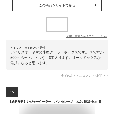
この商品をサイトでみる
価格と在庫を
楽天
でチェック
>>
ＹＳＬＡＩＷ６(60代・男性)
アイリスオーヤマの小型クーラーボックスです。7Lですが
500mlペットボトルなら6本入ります。オーソドックスな
選択になると思います。
全てのおすすめコメント
(
2
件)
>
15
【送料無料】レジャークーラー バン セレーノ #10 / 幅29.6cm 奥行20cm 高さ27.3cm / クーラーボックス【レジャー アウトドア 釣り イベント 行事 スポーツ 部活 小型 防災 ストッカー キャンプ お弁当 水筒 カーキ ブルー 軽量 軽い ベルト 付属 部活 クラブ ゴルフ】