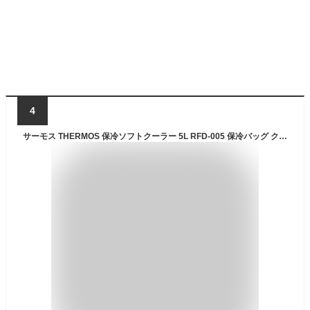
4
サーモス THERMOS 保冷ソフトクーラー 5L RFD-005 保冷バッグ クーラーバッグ クーラーボックス 正規品 保冷 5層断熱構造 小型 お弁当 部活 アウトドア 大容量 大きめ おしゃれ 男子 女子 子供 キッズ 送料無料 ゴルフ 部活