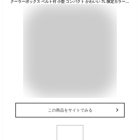
クーラーボックス ベルト付 小型 コンパクト かわいい 7L 限定カラー おしゃれ クーラーバッグ クーラーバスケット クーラーBOX 保冷バッグ 保冷 キャンプ用品 レジャー 海 海水浴 BBQ 釣り 部活 収納ボックス
この商品をサイトでみる