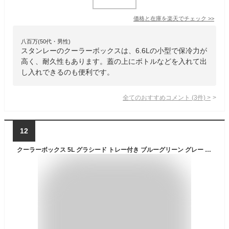
価格と在庫を
楽天
でチェック
>>
八百万(50代・男性)
スタンレーのクーラーボックスは、6.6Lの小型で保冷力が
高く、耐久性もあります。蓋の上にボトルなどを入れて出
し入れできるのも便利です。
全てのおすすめコメント
(
3
件)
>
12
クーラーボックス 5L グラシード トレー付き ブルーグリーン グレー コンパクト 小型 一人用 ミニ かわいい かっこいい おしゃれ 保冷力 クーラーバッグ 部活 キャンプ用品 アウトドア レジャー 海 BBQ 釣り お弁当 ペットボトル JEJアステージ【送料無料】