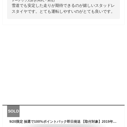
ドーナッツ大好き(40代・男性)
雪道でも安定した走りが期待できるのが嬉しいスタッドレ
スタイヤです。とても運転しやすいのがとても良いです。
SOLD
9/20限定 抽選で100%ポイントバック即日発送 【取付対象】2019年製 215/65R17 99T 17インチ ミシュラン 正規品 エックスアイス XI3 スタッドレスタイヤ 新品1本