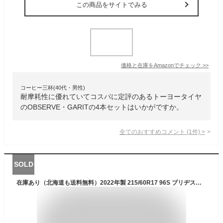
この商品をサイトでみる
価格と在庫を
Amazon
でチェック
>>
コーヒー三杯(40代・男性)
耐摩耗性に優れていてコスパに定評のあるトーヨータイヤ
のOBSERVE・GARITの4本セットはいかがですか。
全てのおすすめコメント
(
1
件)
>
SOLD
在庫あり（北海道も送料無料）2022年製 215/60R17 96S ブリヂストン ブリザック VRX スタッドレスタイヤ 新品 4本セット タイヤのみ