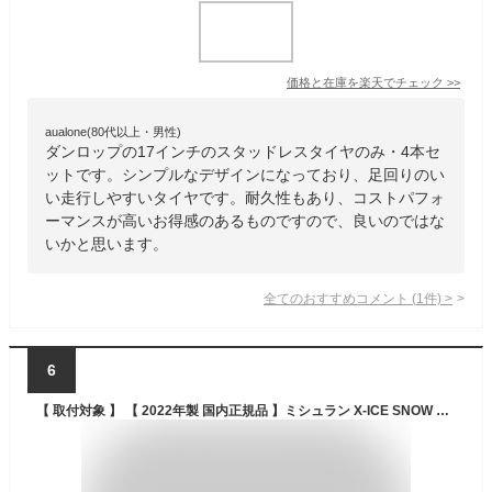
価格と在庫を
楽天
でチェック
>>
aualone(80代以上・男性)
ダンロップの17インチのスタッドレスタイヤのみ・4本セ
ットです。シンプルなデザインになっており、足回りのい
い走行しやすいタイヤです。耐久性もあり、コストパフォ
ーマンスが高いお得感のあるものですので、良いのではな
いかと思います。
全てのおすすめコメント
(
1
件)
>
6
【 取付対象 】 【 2022年製 国内正規品 】ミシュラン X-ICE SNOW エックス アイス スノー 225/55R17 101H XL スタッドレスタイヤ 4本セット