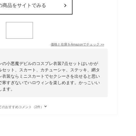
の商品をサイトでみる
価格と在庫を
Amazon
でチェック
>>
ンの小悪魔デビルのコスプレ衣装7点セットはいかが
ルセット、スカート、カチューシャ、ステッキ、網タ
レ衣装ならミニスカートでセクシーさを出せると思い
で寒すぎないでハロウィンを楽しめます。かっこいい
します。
てのおすすめコメント（2件）