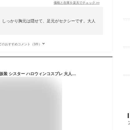
価格と在庫を
楽天
でチェック
>>
。しっかり胸元は隠せて、足元がセクシーです。大人
てのおすすめコメント（3件）
ハロウィン コスプレ 仮装 シスター ハロウィンコスプレ 大人 女性 可愛い 大きいサイズ セクシー レディース 修道院 修道女 修道士 聖女 かわいい コスプレ 衣装 コスチューム ハロウィン仮装 コスプレ衣装 コスプレ仮装 コスプレハロウィン コスチュームハロウィン