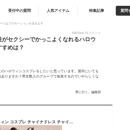
受付中の質問
人気アイテム
特集記事
質問
ージはプロモーションを含みます
606
View
31
コメント
性がセクシーでかっこよくなれるハロウ
すすめは？
じのハロウィンコスプレをしたいと思っています。屋外にいても
はありますか？男女数人のグループで仮装するのでいやらしくな
野に行く。編集部
選べる2タイプ ハロウィン コスプレ チャイナドレス チャイナ服 仮装 大人 女性 可愛い 衣装 大きいサイズ ロング ドレス ハロウィンコスプレ ミニ セクシー レディース ワンピース 服 ロング丈 ミニ丈 ペア チャイナ 中国 中華 コスチューム ハロウィン仮装 コスプレ衣装