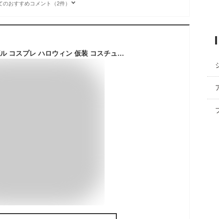
てのおすすめコメント（2件）
[EMIRIP] 小悪魔 デビル コスプレ ハロウィン 仮装 コスチューム セクシー 大人 女性 レディース クリスマス 7点セット （網タイツ付 Mサイズ