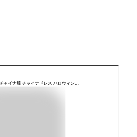
ハロウィン コスプレ チャイナ服 チャイナドレス ハロウィンコスプレ 仮装 大人 女性 可愛い 大きいサイズ チャイナ レディース ミニ丈 ミニ 中国 中華 ワンピース 大人 キョンシー セクシー コスプレ 衣装 コスチューム コスプレ衣装 ハロウィン仮装 コスプレ仮装 FKR