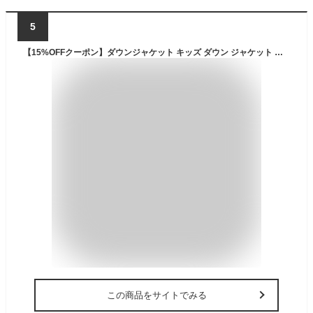
5
【15%OFFクーポン】ダウンジャケット キッズ ダウン ジャケット 男の子 女の子 ジュニア ライトダウン 子供服 キッズアウター フード付き ダウン約90％ 表地裏地ナイロン100％ 薄手 軽量 コンパクト収納 暖か 保温 防風 防寒 羽毛 秋 冬 春先
この商品をサイトでみる