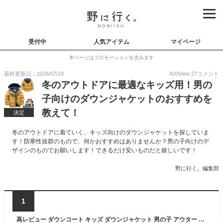
受付中
人気アイテム
マイページ
本ページはプロモーションを含みます
最終更新日：2026/07/19
420
View
27
コメント
冬のアウトドアに最適なキッズ用！男の
子向けのダウンジャケットのおすすめを
教えて！
決定
冬のアウトドアに着ていく、キッズ向けのダウンジャケットを探していま
す！防寒性抜群のもので、何かおすすめはありませんか？男の子向けのデ
ザインのものでお願いします！できるだけ安いものだと嬉しいです！
野に行く。編集部
1
高レビュー ダウンコート キッズ ダウンジャケット 男の子 アウター 女の子 フード付き 子供服 子ども服 子供コート 中綿 オーバー ジャケット キッズコート ボーイ ガール キッズ ダウンジャケット 男の子 上着 女の子110 120 130 140 150 男の子 ダウンコート 女の子