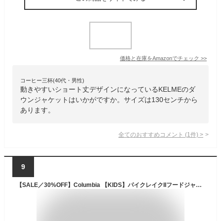
価格と在庫を
Amazon
でチェック
>>
コーヒー三杯(40代・男性)
動きやすいショート丈デザインになっているKELMEのダ
ウンジャケットはいかがですか。サイズは130センチから
あります。
全てのおすすめコメント
(
1
件)
>
9
【SALE／30%OFF】Columbia 【KIDS】パイクレイクIIフードジャケット コロンビア ジャケット・アウター ダウンジャケット・ダウンベスト イエロー ブラウン ブルー【送料無料】