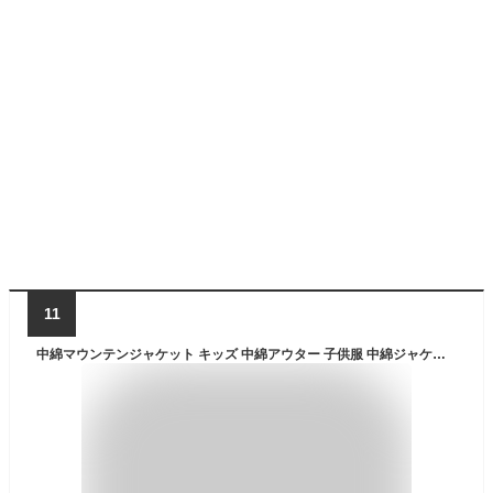
11
中綿マウンテンジャケット キッズ 中綿アウター 子供服 中綿ジャケット 子供服 男の子 女の子 防寒 暖かい フードあり フードなし フェイクダウンジャケット ジャンパー 無地 切替 冬物 冬服 ジュニア 韓国子供服 110cm 120cm 130cm 140cm 150cm 160cm「943-100.101」