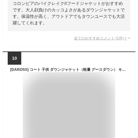
コロンビアのパイクレイクIIフードジャケットがおすすめ
です。大人顔負けのカッコよさがあるダウンジャケットで
す。保温性が高く、アウトドアでもタウンユースでも大活
躍してくれます。
全てのおすすめコメント
(
1
件)
>
10
[DAROSS] コート 子供 ダウンジャケット（軽量 グースダウン） キッズ アウター 2in1 子供 キッズ ロング ダウンコート アウター 綿服 冬服 膝下 防寒 防風 軽量 フード付き 秋冬… (カモフラージュブラック+ネイビー, 150)