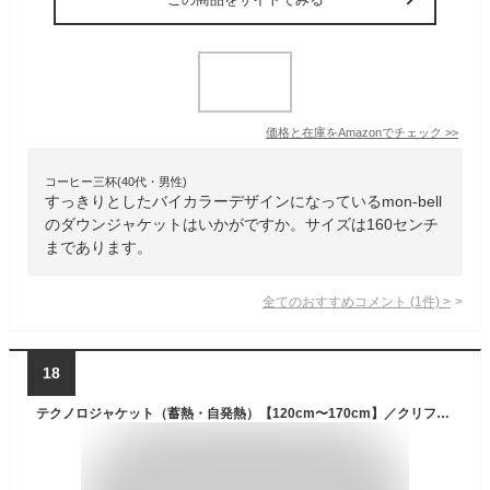
価格と在庫を
Amazon
でチェック
>>
コーヒー三杯(40代・男性)
すっきりとしたバイカラーデザインになっているmon-bell
のダウンジャケットはいかがですか。サイズは160センチ
まであります。
全てのおすすめコメント
(
1
件)
>
18
テクノロジャケット（蓄熱・自発熱）【120cm〜170cm】／クリフメイヤー（KRIFF MAYER）