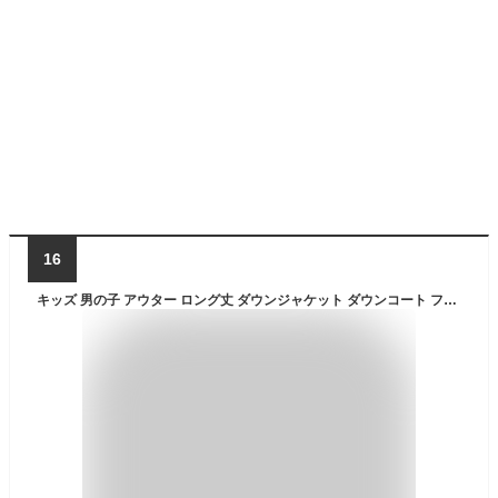
16
キッズ 男の子 アウター ロング丈 ダウンジャケット ダウンコート フード付き 中綿コート 韓国こども服 冬 防風 暖かい 原宿風 トップス かわいい アウター ジュニア 男の子 子供服 格好いい 120/130/140/150/160/170cm