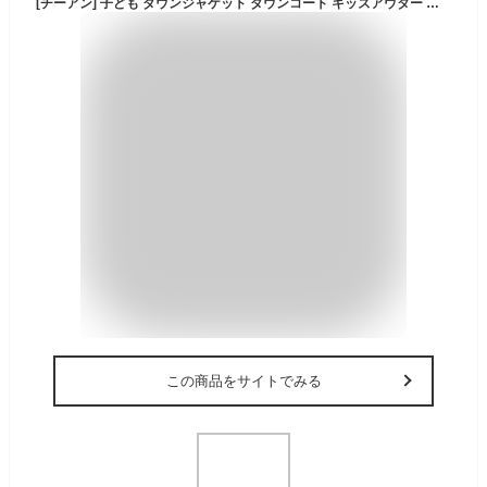
[チーアン] 子ども ダウンジャケット ダウンコート キッズアウター 中綿コート 冬 キッズ 防寒 子供服 アウター 軽量 男の子 ボーイズ レッド2 130
この商品をサイトでみる