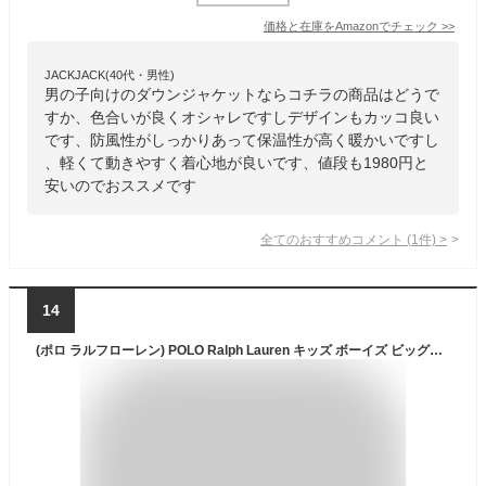
価格と在庫を
Amazon
でチェック
>>
JACKJACK(40代・男性)
男の子向けのダウンジャケットならコチラの商品はどうで
すか、色合いが良くオシャレですしデザインもカッコ良い
です、防風性がしっかりあって保温性が高く暖かいですし
、軽くて動きやすく着心地が良いです、値段も1980円と
安いのでおススメです
全てのおすすめコメント
(
1
件)
>
14
(ポロ ラルフローレン) POLO Ralph Lauren キッズ ボーイズ ビッグポニー刺繍 ダウンジャケット ダウンパーカー 0101885-4-BLUE [並行輸入品]