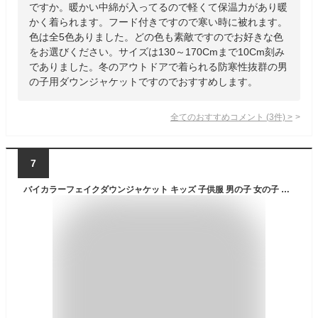
ですか。暖かい中綿が入ってるので軽くて保温力があり暖
かく着られます。フード付きですので寒い時に被れます。
色は全5色ありました。どの色も素敵ですのでお好きな色
をお選びください。サイズは130～170Cmまで10Cm刻み
でありました。冬のアウトドアで着られる防寒性抜群の男
の子用ダウンジャケットですのでおすすめします。
全てのおすすめコメント
(
3
件)
>
7
バイカラーフェイクダウンジャケット キッズ 子供服 男の子 女の子 中綿アウター 防寒 暖かい ジャンパー マウンテンジャケット 冬物 冬服 無地 切替 ジュニア 韓国子供服 110cm 120cm 130cm 140cm 150cm 160cm「944-103」