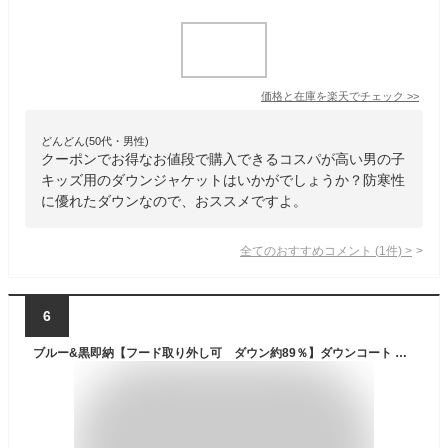
価格と在庫を
楽天
でチェック
>>
どんどん(50代・男性)
クーポンでお得なお値段で購入できるコスパが高い男の子
キッズ用のダウンジャケットはいかがでしょうか？防寒性
に優れたダウンなので、おススメですよ。
全てのおすすめコメント
(
1
件)
>
6
ブルー&黒即納【フード取り外し可 ダウン約89％】ダウンコート 子供服 キッズ 冬用 防寒アウター 男の子 カッコイイ ダウンコート 冬用 ダウンジャケット 防寒/秋冬/通園/通学 ジュニア ダウンコート 130CM 140CM 150CM 160CM 170CM 選べる5色 フード取り外し可 汚れにくい