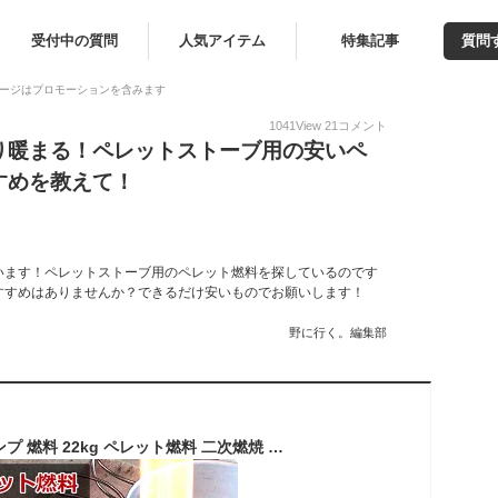
受付中の質問
人気アイテム
特集記事
質問
ージはプロモーションを含みます
1041
View
21
コメント
り暖まる！ペレットストーブ用の安いペ
すめを教えて！
います！ペレットストーブ用のペレット燃料を探しているのです
すすめはありませんか？できるだけ安いものでお願いします！
野に行く。編集部
【10％増量中】キャンプ 燃料 22kg ペレット燃料 二次燃焼 燃料ペレット ピザ窯 ホワイトペレット 大容量 フレームストーブ ソロストーブ ネイチャーストーブ 焚火 木質 ペレット ウッドストーブ 二次燃焼ストーブ ストーブ キャンプ用品 ソロキャンプ