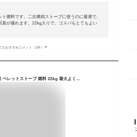
ット燃料です。二次燃焼ストーブに使うのに最適で、
写真が撮れます。22kg入りで、コスパもとてもよい
てのおすすめコメント（3件）
【10%増量中】大容量 ペレットストーブ 燃料 22kg 着火よく カロリー高い 灰が少なく 燃焼効率よし ストーブにやさしい フレイムストーブ ソロストーブ ネイチャーストーブ など キャンプ用 燃料 にも最適