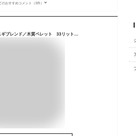
てのおすすめコメント（3件）
香り高い＼ヒノキ・スギブレンド／木質ペレット 33リットル 20kg 猫トイレ 檜・杉 ペレット ストーブ 燃料・猫砂用 (ネコ砂・ねこ砂)用として使用可能！