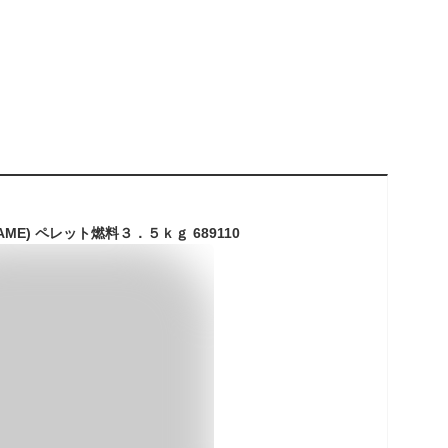
AME) ペレット燃料３．５ｋｇ 689110