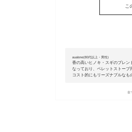
こ
aualone(80代以上・男性)
香の高いヒノキ・スギのブレンド
なっており、ペレットストーブ
コスト的にもリーズナブルなも
全