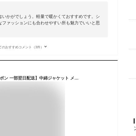
はいかがでしょう。軽量で暖かくておすすめです。シ
なファッションにも合わせやすい所も魅力でいいと思
てのおすすめコメント（3件）
【3点で15%OFFクーポン 一部翌日配送】中綿ジャケット メンズ レディース ビジネス 厚地 キルティング ジャケット ダウンジャケット 厚手ジャケット ショート丈中綿コート ハイネック 防寒ジャケット ブルゾン 防寒 アウター 大きいサイズ 暖か 秋冬 防寒着 防風 冬服 冬物