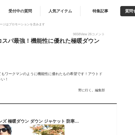
受付中の質問
人気アイテム
特集記事
質問
ージはプロモーションを含みます
9658
View
26
コメント
コスパ最強！機能性に優れた極暖ダウン
てもワークマンのように機能性に優れたもの希望です！アウトド
さい！
野に行く。編集部
ダウンジャケット メンズ 極暖ダウン ダウン ジャケット 防寒 秋 冬 ファッション 男性 紳士 アウター 軽量 メンズ かっこいい おしゃれ ギフト プレゼント ブラック 【平日14時迄のご注文・決済確定で当日発送】 ※在庫僅かです！※