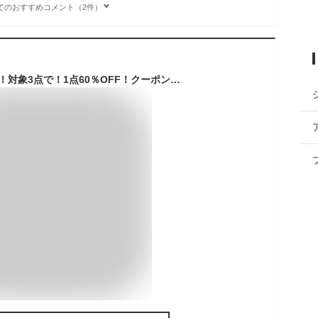
てのおすすめコメント（2件）
【70％OFF→1497円！対象3点で！1点60％OFF！クーポンで！】 【楽天1位】コート レディース 中綿 ジャケット アウター ダウンタッチ 中綿 ジャケット 黒 長袖 大きいサイズ おしゃれ トップス オーバーサイズ ビッグシルエット 送料無料 ^jk115^ セール