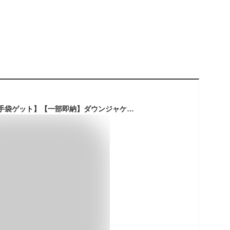
【着後レビューでPU手袋ゲット】【一部即納】ダウンジャケット メンズ 軽量 ダウンジャケット 冬物 冬服 メンズ アウター ダウン 大きいサイズ ハイネック 防寒 ダウンジャケット 20代30代40代50代 紳士 男性 ファッション 秋 冬 プレゼント