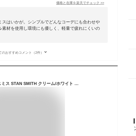
価格と在庫を
楽天
でチェック
>>
ミスはいかが。シンプルでどんなコーデにも合わせや
ル素材を使用し環境にも優しく、軽量で疲れにくいの
てのおすすめコメント（2件）
[アディダス] スタンスミス STAN SMITH クリーム/ホワイト GY5716 アディダスジャパン正規品 24.0cm