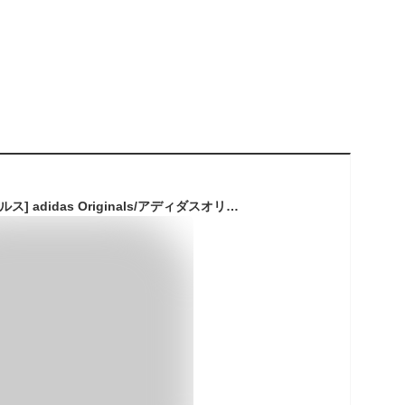
[アディダス オリジナルス] adidas Originals/アディダスオリジナルス/STAN SMITH/スタンスミス FZ6436 24.0