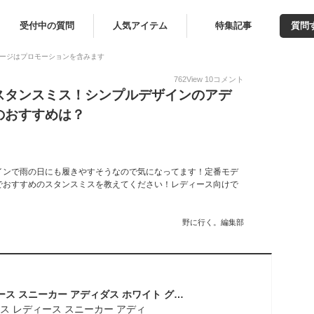
受付中の質問
人気アイテム
特集記事
質問
ージはプロモーションを含みます
762
View
10
コメント
スタンスミス！シンプルデザインのアデ
のおすすめは？
インで雨の日にも履きやすそうなので気になってます！定番モデ
でおすすめのスタンスミスを教えてください！レディース向けで
野に行く。編集部
スタンスミス レディース スニーカー アディダス ホワイト グリーン 白 緑 靴 シューズ ローカット 通学 ローカット おしゃれ サステナブル 合皮 人気 定番 シンプル オリジナルス ADIDAS ORIGINALS STAN SMITH J FX7519