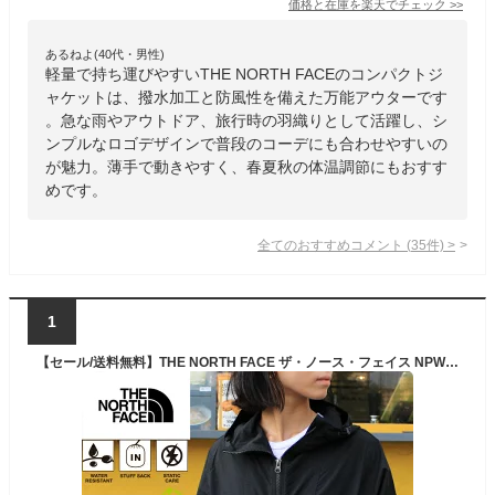
価格と在庫を
楽天
でチェック
>>
あるねよ(40代・男性)
軽量で持ち運びやすいTHE NORTH FACEのコンパクトジ
ャケットは、撥水加工と防風性を備えた万能アウターです
。急な雨やアウトドア、旅行時の羽織りとして活躍し、シ
ンプルなロゴデザインで普段のコーデにも合わせやすいの
が魅力。薄手で動きやすく、春夏秋の体温調節にもおすす
めです。
全てのおすすめコメント
(
35
件)
>
1
【セール/送料無料】THE NORTH FACE ザ・ノース・フェイス NPW72230 NPW72530 COMPACT JACKET (レディース)【20%OFF】 コンパクトジャケット ウインドブレーカー 撥水 防風 刺繍 ロゴ マウンテンパーカー アウトドア アウター キャンプ ウィメンズ ウーマン 定番 国内正規