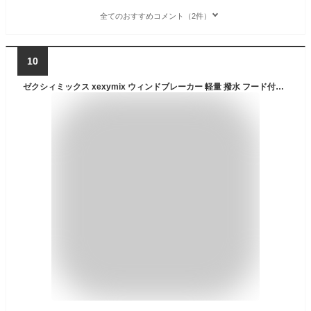
全てのおすすめコメント（2件）
10
ゼクシィミックス xexymix ウィンドブレーカー 軽量 撥水 フード付き ランニングウェア 長袖 アウター ヒップカバー レディース ジャケット スポーツウェア トレーニングウェア フィットネスウェア ジムウェア 防風 韓国 ゼクシーミックス XXMX XFK1JL1002