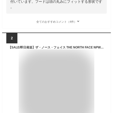
付いています。フードは頭の丸みにフィットする形状です
。
全てのおすすめコメント（4件）
2
【SALE/即日発送】ザ・ノース・フェイス THE NORTH FACE NPW12306 VENTURE JACKET【25%OFF】(レディース) ベンチャー ジャケット マウンテンパーカー ウインドブレーカー ナイロン 防水 撥水 防風 軽量 アウトドア アウター ウィメンズ 女性用 定番 10カラー 国内正規 2025SS