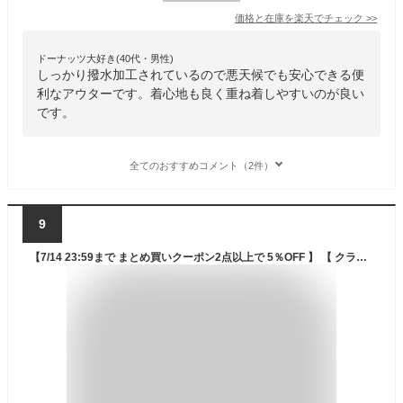
価格と在庫を
楽天
でチェック
>>
ドーナッツ大好き(40代・男性)
しっかり撥水加工されているので悪天候でも安心できる便
利なアウターです。着心地も良く重ね着しやすいのが良い
です。
全てのおすすめコメント（2件）
9
【7/14 23:59まで まとめ買いクーポン2点以上で 5％OFF 】 【 クラシカルエルフ classical elf 】 マウンテンパーカー レディース アウター 春 ジャケット 撥水 ユニセックス ジャケット ブルゾン フリース フード 軽量 大きいサイズ 3way 春 秋 冬 java ジャバ clf002