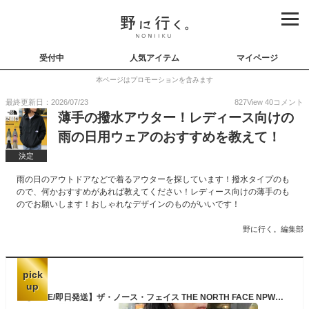
受付中
人気アイテム
マイページ
本ページはプロモーションを含みます
最終更新日：2026/07/23
827
View
40
コメント
薄手の撥水アウター！レディース向けの
雨の日用ウェアのおすすめを教えて！
決定
雨の日のアウトドアなどで着るアウターを探しています！撥水タイプのも
ので、何かおすすめがあれば教えてください！レディース向けの薄手のも
のでお願いします！おしゃれなデザインのものがいいです！
野に行く。編集部
pick
up
【SALE/即日発送】ザ・ノース・フェイス THE NORTH FACE NPW72230 NPW72530 COMPACT JACKET (レディース) コンパクトジャケット ウインドブレーカー 撥水 防風 刺繍 ロゴ マウンテンパーカー アウトドア アウター キャンプ ウィメンズ ウーマン 女性用 定番 国内正規