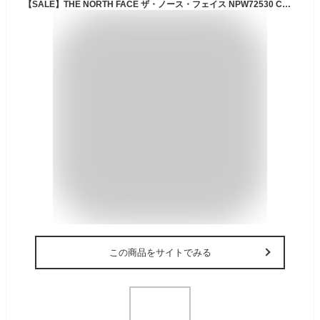
【SALE】THE NORTH FACE ザ・ノース・フェイス NPW72530 COMPACT JACKET(レディース) コンパクトジャケット マウンテンパーカー ウインドブレーカー ナイロン 撥水 防風 アウトドア アウター ウィメンズ 女性用 3カラー 国内正規 2026SS 20%OFF
この商品をサイトでみる