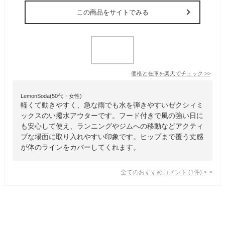
この商品をサイトでみる
価格と在庫を
楽天
でチェック
>>
LemonSoda(50代・女性)
軽くて動きやすく、急な雨でも水を弾きやすいゼクシィミ
ックスのい撥水アウターです。フード付きで風の強い日に
も安心して使え、ランニングやジムへの移動などアクティ
ブな場面に取り入れやすい印象です。ヒップまで覆う丈感
が体のラインをカバーしてくれます。
全てのおすすめコメント
(
1
件)
>