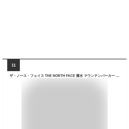
11
ザ・ノース・フェイス THE NORTH FACE 撥水 マウンテンパーカー レディース コンパクトジャケット Compact Jacket NPW72230 2024AW【服】2408ripe【返品交換・ラッピング不可】