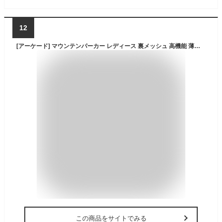
12
[アーケード] マウンテンパーカー レディース 裏メッシュ 高機能 薄手ブルゾン 三層構造 撥水 防風 UV対策 日焼け防止 ウインドブレーカー ジャンパー ライトアウター スポーツウェア ブルゾン ジャケット Onesize グレー/オリーブ
この商品をサイトでみる