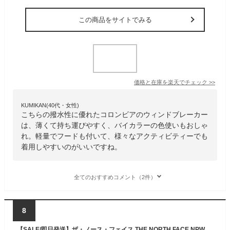
この商品をサイトでみる
価格と在庫を
楽天
でチェック
>>
KUMIKAN(40代・女性)
こちらの撥水性に優れたコロンビアのウィンドブレーカー
は、薄くて持ち運びやすく、バイカラーの色使いもおしゃ
れ。軽量でフードも付いて、様々なアクティビティーでも
着用しやすいのがいいですね。
全てのおすすめコメント（2件）
8
【SALE/即日発送】ザ・ノース・フェイス THE NORTH FACE NPW72230 NPW72530 COMPACT JACKET (レディース) コンパクトジャケット ウインドブレーカー 撥水 防風 刺繍 ロゴ マウンテンパーカー アウトドア アウター キャンプ ウィメンズ ウーマン 女性用 定番 国内正規