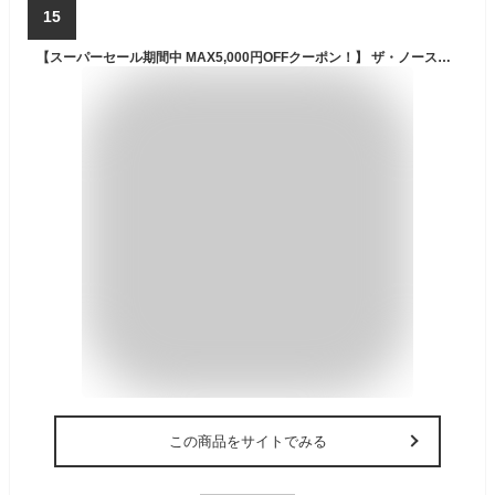
15
【スーパーセール期間中 MAX5,000円OFFクーポン！】 ザ・ノース・フェイス THE NORTH FACE アウトドア コンパクトジャケット レディース Compact Jacket トップス シェルジャケット キャンプ 撥水 フード 軽量 防風 静電ケア スタッフサック付 NPW72230 K
この商品をサイトでみる