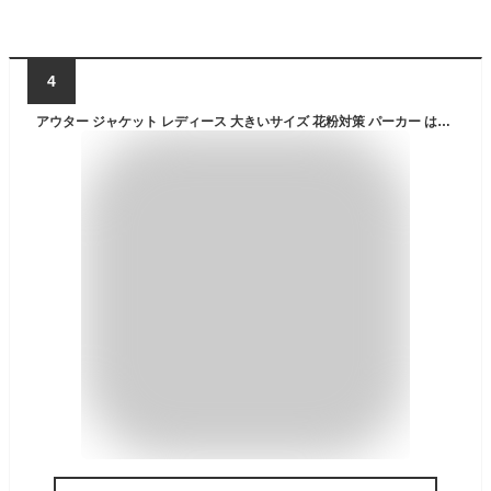
4
アウター ジャケット レディース 大きいサイズ 花粉対策 パーカー はっ水 ブルゾン UVカット 軽い 軽tet 春 S M L LL 3L 4L 5L 6L 8L 10L カーキ ネイビー アイボリー ブルーグレー ベージュ ニッセン nissen