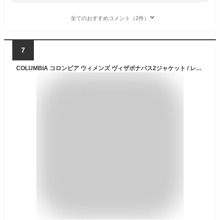
全てのおすすめコメント（2件）
7
COLUMBIA コロンビア ウィメンズ ヴィザボナパス2ジャケット / レディース マウンテンパーカー ウインドブレーカー フード付き アウター 撥水 ナイロン 女性用 アウトドア キャンプ フェス トレッキング ヴィザヴォナパス2 XR9170