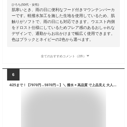
ひろち(50代・女性)
肌寒いとき、雨の日に便利なフード付きマウンテンパーカ
ーです。軽撥水加工を施した生地を使用しているため、肌
触りがソフトで、雨の日にも対応できます。ウエスト内側
をドロスト仕様にしているためフレア感のあるおしゃれな
デザインで、通勤からお出かけまで幅広く使用できます。
色はブラックとネイビーの2色から選べます。
全てのおすすめコメント（2件）
6
4/25まで！【7970円→5970円～】＼ 撥水 × 高品質 で上品見え 大人のための マウンテンパーカー ／ レディース アウター ライトアウター パーカー 春 夏 春夏 マンパ ブルゾン ショート丈 羽織り スプリングコート 大きいサイズ はっ水 ジャケット lecielclair