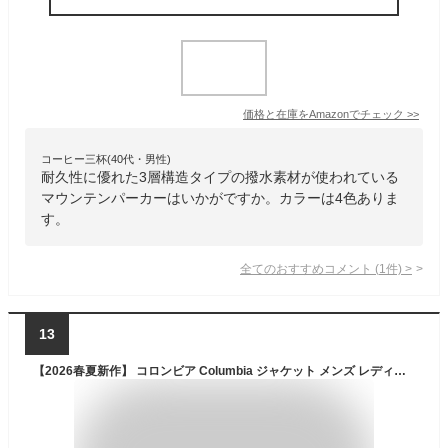
価格と在庫を
Amazon
でチェック
>>
コーヒー三杯(40代・男性)
耐久性に優れた3層構造タイプの撥水素材が使われている
マウンテンパーカーはいかがですか。カラーは4色ありま
す。
全てのおすすめコメント
(
1
件)
>
13
【2026春夏新作】 コロンビア Columbia ジャケット メンズ レディース アウター マウンテンパーカー マンパー パーカー フード フルジップ 撥水 ストレッチ パッカブル アウトドア ライト キャニオン ソフトシェル ジャケット XE9962