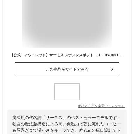
【公式 アウトレット】サーモス ステンレスポット 1L TTB-1001 ブラウンゴールド(BWG) ,サーモス ステンレスマット(SMT), クリームホワイト(CRW)
この商品をサイトでみる
価格と在庫を
楽天
でチェック
>>
魔法瓶の代名詞「サーモス」のベストセラーモデルです。
独自の魔法瓶構造による高い保温力で朝に淹れたコーヒー
も昼過ぎまで温かさをキープでき、約7cmの広口設計でド