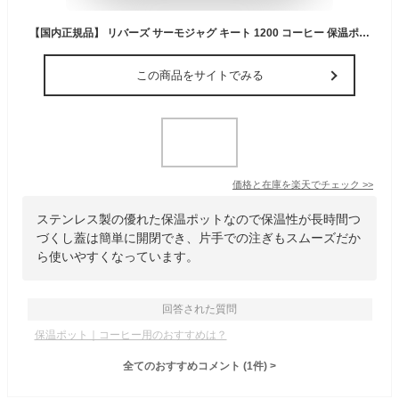
【国内正規品】 リバーズ サーモジャグ キート 1200 コーヒー 保温ポット ステンレス製魔法瓶 RIVERS THERMO JUG KEAT 1200 JG001BL
この商品をサイトでみる
価格と在庫を
楽天
でチェック
>>
ステンレス製の優れた保温ポットなので保温性が長時間つ
づくし蓋は簡単に開閉でき、片手での注ぎもスムーズだか
ら使いやすくなっています。
回答された質問
保温ポット｜コーヒー用のおすすめは？
全てのおすすめコメント
(
1
件)
>