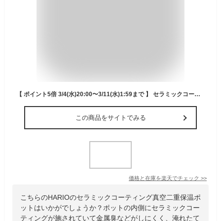
【 ポイント5倍 3/4(水)20:00〜3/11(水)1:59まで 】 セラミックコーティング 真空二重保温ポット 600 | テーブルポット 卓上ポット ジャグ 魔法瓶 保温ポット ステンレスポット コーヒーポット 保冷保温 保温 保冷ポット コーヒーサーバー セラミック
この商品をサイトでみる
価格と在庫を
楽天
でチェック
>>
こちらのHARIOのセラミックコーティング真空二重保温ポ
ットはいかがでしょうか？ポットの内側にセラミックコー
ティングが施されていて金属臭などがしにくく、淹れたて