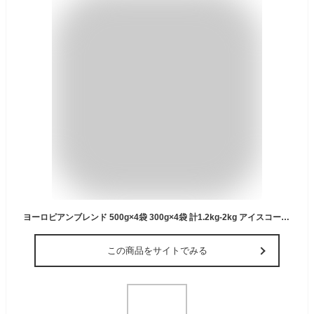
ヨーロピアンブレンド 500g×4袋 300g×4袋 計1.2kg-2kg アイスコーヒーも美味！深煎りがおすすめ 大容量 業務用 コーヒー豆 1.2kg-2kg 送料無料 アイス 珈琲 コーヒー coffee ギフト
この商品をサイトでみる