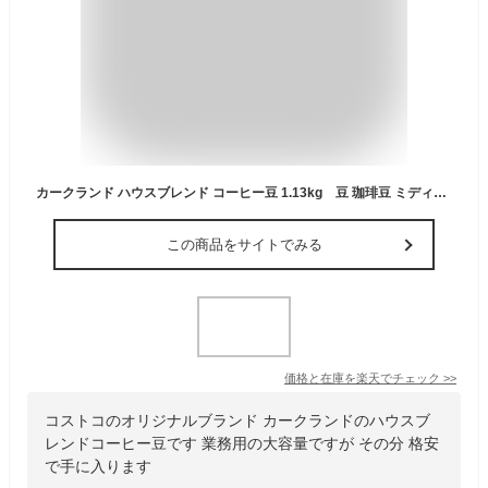
カークランド ハウスブレンド コーヒー豆 1.13kg 豆 珈琲豆 ミディアムロースト ロースト レギュラーコーヒー コーヒー 緑 珈琲 ドリップ 大容量 業務用 お得用 1130g 喫茶店 浅煎り コストコ アメリカン KS ホールビーン KIRKLAND アラビカ種
この商品をサイトでみる
価格と在庫を
楽天
でチェック
>>
コストコのオリジナルブランド カークランドのハウスブ
レンドコーヒー豆です 業務用の大容量ですが その分 格安
で手に入ります