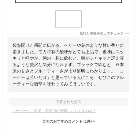
価格と在庫を
楽天
でチェック
>>
袋を開けた瞬間に広がる、ベリーや花のような甘い香りに
驚きました。モカ特有の酸味がとても上品で、後味はスッ
キリと軽やか。朝の一杯に飲むと、頭がシャキッと冴え渡
るような贅沢な気分になれます。​ブラックで飲むと、豆本
来の甘みとフルーティーさがより鮮明にわかります。「コ
ーヒーは苦いだけ」と思っている人にこそ、ぜひこのフル
ーティーな衝撃を味わってみてほしいです。
回答された質問
コーヒー豆｜激安！業務用の美味しいおすすめは？
全てのおすすめコメント
(
1
件)
>