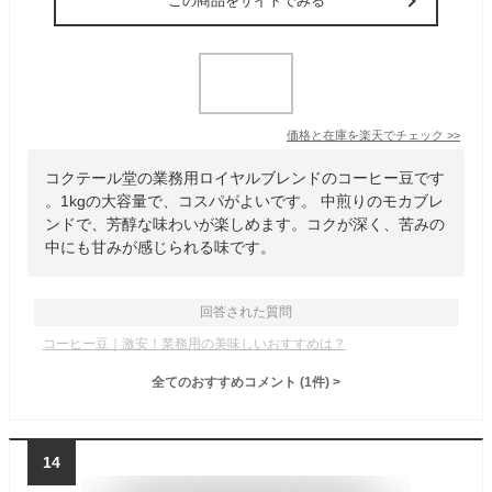
この商品をサイトでみる
価格と在庫を
楽天
でチェック
>>
コクテール堂の業務用ロイヤルブレンドのコーヒー豆です
。1kgの大容量で、コスパがよいです。 中煎りのモカブレ
ンドで、芳醇な味わいが楽しめます。コクが深く、苦みの
中にも甘みが感じられる味です。
回答された質問
コーヒー豆｜激安！業務用の美味しいおすすめは？
全てのおすすめコメント
(
1
件)
>
14