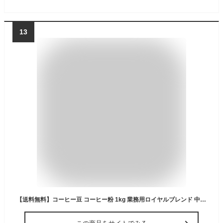
13
【送料無料】コーヒー豆 コーヒー粉 1kg 業務用ロイヤルブレンド 中煎り 1000g 大容量エイジング コーヒー 珈琲 こだわり コクテール堂モカ コーヒーメーカー おしゃれ 人気 おすすめ