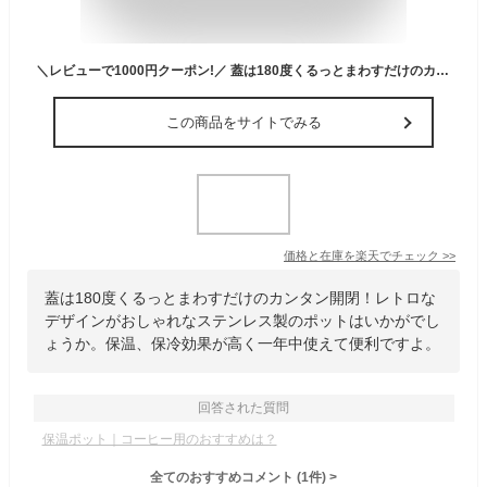
＼レビューで1000円クーポン!／ 蓋は180度くるっとまわすだけのカンタン開閉！ レトロが素敵！ 保温 保冷 ステンレス製 テーブルポット 1.5L ネオイーシス 卓上ポット Neo ISIS 1500ml
この商品をサイトでみる
価格と在庫を
楽天
でチェック
>>
蓋は180度くるっとまわすだけのカンタン開閉！レトロな
デザインがおしゃれなステンレス製のポットはいかがでし
ょうか。保温、保冷効果が高く一年中使えて便利ですよ。
回答された質問
保温ポット｜コーヒー用のおすすめは？
全てのおすすめコメント
(
1
件)
>