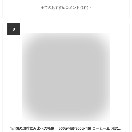
全てのおすすめコメント
(
2
件)
>
9
4か国の珈琲飲み比べの福袋！ 500g×4袋 300g×4袋 コーヒー豆 お試しセット 計1.2kg-2kg 送料無料 お好み焙煎 大容量 業務用 コロンビアスプレモ/ブラジルサントス/ ガテマラ/ モカレケンプティー 珈琲豆 飲み比べ 福袋