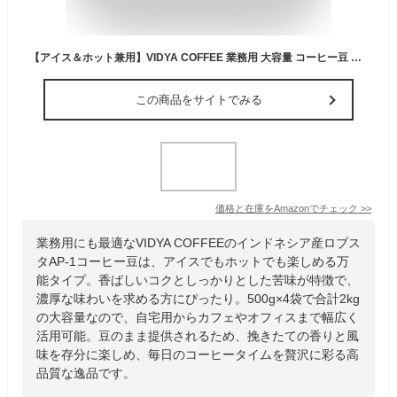
【アイス＆ホット兼用】VIDYA COFFEE 業務用 大容量 コーヒー豆 インドネシア ロブスタＡＰ－１ 500g × 4袋＝合計 2kg (豆のまま)
この商品をサイトでみる
価格と在庫を
Amazon
でチェック
>>
業務用にも最適なVIDYA COFFEEのインドネシア産ロブス
タAP-1コーヒー豆は、アイスでもホットでも楽しめる万
能タイプ。香ばしいコクとしっかりとした苦味が特徴で、
濃厚な味わいを求める方にぴったり。500g×4袋で合計2kg
の大容量なので、自宅用からカフェやオフィスまで幅広く
活用可能。豆のまま提供されるため、挽きたての香りと風
味を存分に楽しめ、毎日のコーヒータイムを贅沢に彩る高
品質な逸品です。