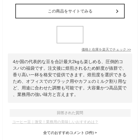
この商品をサイトでみる
価格と在庫を
楽天
でチェック
>>
4か国の代表的な豆を合計最大2kgも楽しめる、圧倒的コ
スパの福袋です。注文後に焙煎されるため鮮度が抜群で、
香り高い一杯を格安で提供できます。焙煎度を選択できる
ため、オフィスでのブラック用やカフェのミルク割り用な
ど、用途に合わせた調整も可能です。大容量かつ高品質で
、業務用の強い味方と言えます。
回答された質問
コーヒー豆｜激安！業務用の美味しいおすすめは？
全てのおすすめコメント
(
3
件)
>