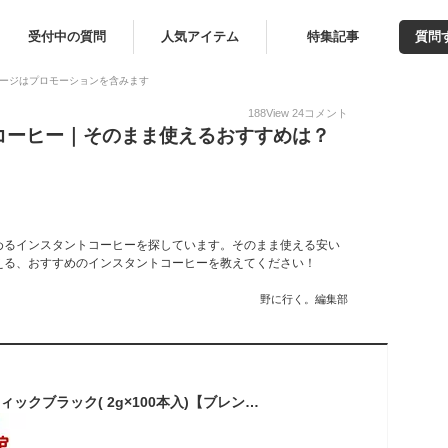
受付中の質問
人気アイテム
特集記事
質問
ージはプロモーションを含みます
188
View
24
コメント
コーヒー｜そのまま使えるおすすめは？
めるインスタントコーヒーを探しています。そのまま使える安い
える、おすすめのインスタントコーヒーを教えてください！
野に行く。編集部
AGF ブレンディ スティックブラック( 2g×100本入)【ブレンディ(Blendy)】[スティックコーヒー]