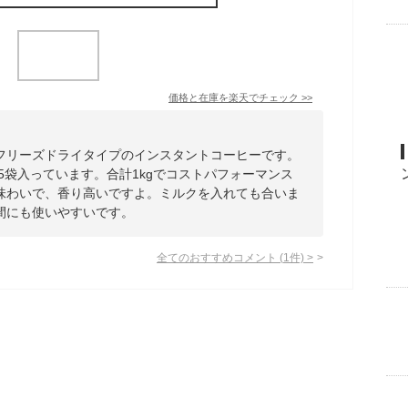
価格と在庫を
楽天
でチェック
>>
フリーズドライタイプのインスタントコーヒーです。
、5袋入っています。合計1kgでコストパフォーマンス
味わいで、香り高いですよ。ミルクを入れても合いま
間にも使いやすいです。
全てのおすすめコメント
(
1
件)
>