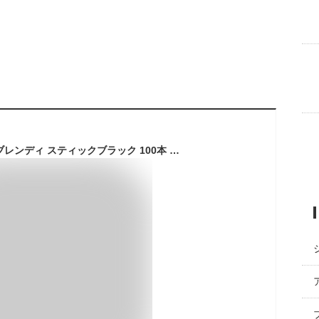
AGF(エージーエフ) ブレンディ スティックブラック 100本 【 スティックコーヒー 】【 水に溶けるコーヒー 】【 インスタントコーヒー 】