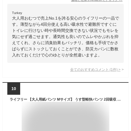
Turkey
大人用おむつで売上No.1を誇る安心のライフリーの一品で
す。薄型ながら4回分使える高い吸水性で避難所ですぐに
トイレに行けない時や長時間交換できない状況でもモレを
気にせず過ごせます。通気性も良いのでムレやかぶれを抑
えてくれ、さらに消臭効果もバッチリ。価格も手頃でかさ
ばらずにストックしておくことができ、防災カバンに数枚
入れておくだけで心のゆとりが全然違いますよ。
全てのおすすめコメント
(
1
件)
>
10
ライフリー 【大人用紙パンツ Mサイズ】 うす型軽快パンツ 2回吸収 34枚 大人用紙オムツ [まとめ買いパック] 【Amazon.co.jp限定】