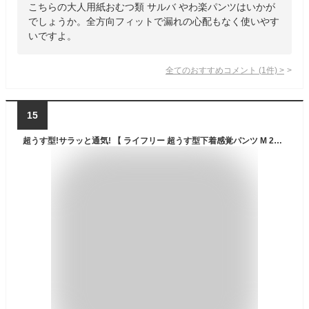
こちらの大人用紙おむつ類 サルバ やわ楽パンツはいかが
でしょうか。全方向フィットで漏れの心配もなく使いやす
いですよ。
全てのおすすめコメント
(
1
件)
>
15
超うす型!サラッと通気! 【 ライフリー 超うす型下着感覚パンツ M 2袋 】大人用 紙おむつ 薄型 排尿2回分 通気 消臭 はくパンツ Mサイズ 24枚 48枚 備蓄 施設 介護 福祉 介護用品 シニア 高齢者 在宅介護 看護 大人 オムツ おむつ うす型パンツ お出掛け 【