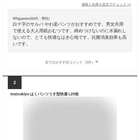
価格と在庫を
楽天
でチェック
>>
RRgypsies(60代・男性)
白十字のサルバ やわ楽パンツがおすすめです。男女共用
で使える大人用紙おむつです。締めつけないのに水漏れし
ないので、とても快適なはき心地です。抗菌消臭効果も高
いです。
全てのおすすめコメント（3件）
2
matsukiyo はくパンツうす型快適 L20枚