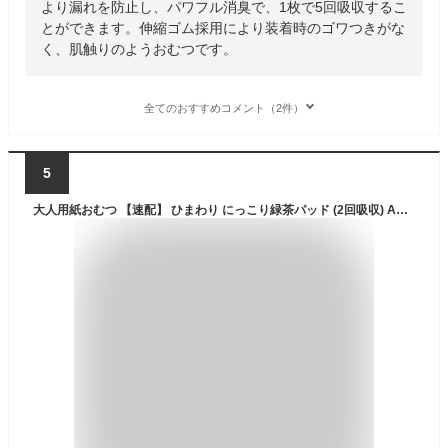
より漏れを防止し、パワフル消臭で、1枚で5回吸収するこ
とができます。伸縮ゴム採用により装着時のゴワつきがな
く、肌触りのようおむつです。
全てのおすすめコメント（2件）
5
大人用紙おむつ 【速配】 ひまわり にっこり緑茶パッド (2回吸収) Aセット ケース(合計300枚入[30枚×10袋]) ｜尿取りパット 尿とりパッド 尿取りパッド 尿とりパット オムツパット 大人用 介護用 紙おむつ おむつ 大人 介護用紙オムツ 防災 登山 ｜