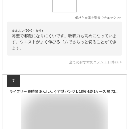
価格と在庫を
楽天
でチェック
>>
ルルルン(20代・女性)
薄型で邪魔になりにくいです。吸収力も高めになっていま
す。ウエストがよく伸びるゴムでさらっと切ることができ
ます。
全てのおすすめコメント
(
1
件)
>
7
ライフリー 長時間 あんしん うす型 パンツ L 18枚 4袋 1ケース 箱 72枚 ユニ・チャーム 介護 紙おむつ 大人用 パンツタイプ 尿漏れ 尿取り 失禁 介護用おむつ