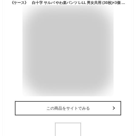
《ケース》 白十字 サルバ やわ楽パンツ L-LL 男女共用 (30枚)×3個 大人用紙おむつ 【医療費控除対象品】
この商品をサイトでみる