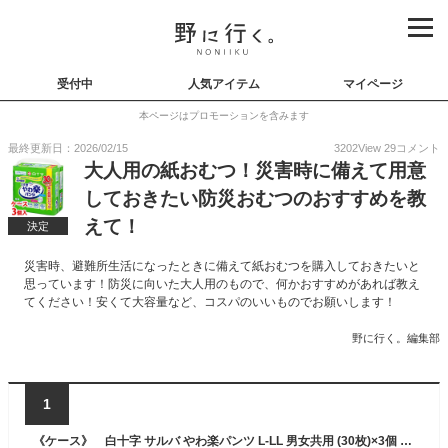
受付中
人気アイテム
マイページ
本ページはプロモーションを含みます
最終更新日：2026/02/15
3202
View
29
コメント
大人用の紙おむつ！災害時に備えて用意
しておきたい防災おむつのおすすめを教
えて！
決定
災害時、避難所生活になったときに備えて紙おむつを購入しておきたいと
思っています！防災に向いた大人用のもので、何かおすすめがあれば教え
てください！安くて大容量など、コスパのいいものでお願いします！
野に行く。編集部
1
《ケース》 白十字 サルバ やわ楽パンツ L-LL 男女共用 (30枚)×3個 大人用紙おむつ 【医療費控除対象品】