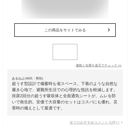
この商品をサイトでみる
価格と在庫を
楽天
でチェック
>>
あるねよ(40代・男性)
超うす型設計で備蓄時も省スペース。下着のような自然な
履き心地で、避難所生活での心理的な抵抗を軽減します。
排尿2回分の超うす吸収体と全面通気シートが、ムレを防
いで衛生的。安価で大容量のセットはコスパにも優れ、災
害時の備えとして最適です。
全てのおすすめコメント
(
1
件)
>