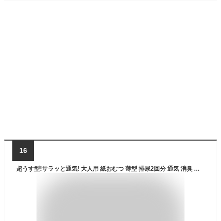
16
超うす型!サラッと通気! 大人用 紙おむつ 薄型 排尿2回分 通気 消臭 はくパンツ Mサイズ 24枚 48枚 施設 介護 福祉 介護用品 シニア 高齢者 在宅介護 看護 大人 オムツ おむつ うす型パンツ お出掛け 【 ライフリー 超うす型下着感覚パンツ M 2袋 】