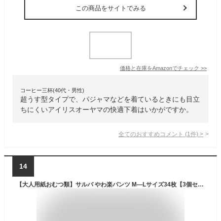
この商品をサイトでみる
価格と在庫を
Amazon
でチェック
>>
コーヒー三杯(40代・男性)
超うす型タイプで、パジャマなどを着ているときにも目立
ちにくいアイリスオーヤマの快適下着はいかがですか。
全てのおすすめコメント
(
1
件)
>
14
【大人用紙おむつ類】サルバ やわ楽パンツ M—Lサイズ34枚【3個セット】