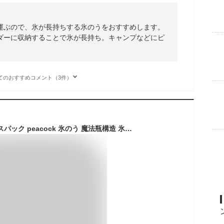
運ぶので、氷が長持ちする氷のうをおすすめします。
ダーに収納することで氷が長持ち。キャンプなどにピ
てのおすすめコメント（3件）
ピーコック ミニアイスパック peacock 氷のう 魔法瓶構造 氷嚢 スリム やわらかい ひんやり 冷感 保冷 首冷却 ほてり クールダウン 繰り返し 暑さ対策 熱中症対策 アイシング 氷 冷却 子供 スポーツ 通学 結露しない ネッククーラー ZIPで紹介 送料無料【RSL】