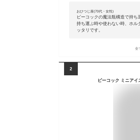
おひつじ座(70代・女性)
ピーコックの魔法瓶構造で持ち
持ち運ぶ時や使わない時、ホル
ッタリです。
全
2