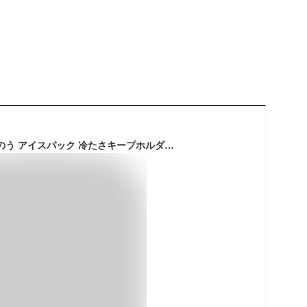
Peacock ABA-51 氷のう アイスパック 冷たさキープホルダー付き 0.5L アウトドア スポーツ キャンプ 登山 部活 クラブ活動 アイシングパック 保冷 氷嚢 ひょうのう 氷のう 夏 熱中症対策 発熱 冷やす アイシング 冷却 氷 ピーコック魔法瓶工業 (R)