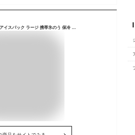
【公式】 ピーコック アイスパック ラージ 携帯氷のう 保冷 ビッグサイズ シリコーン製 氷のう 魔法瓶構造 冷たさキープ 真空断熱 ネッククーラー 500ml 缶ホルダー ABB-L30 ホワイト / ブルーグレー
の商品をサイトでみる