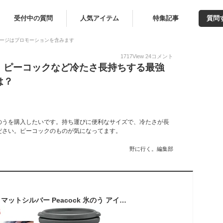
受付中の質問
人気アイテム
特集記事
質問
ージはプロモーションを含みます
1717
View
24
コメント
！ピーコックなど冷たさ長持ちする最強
は？
のうを購入したいです。持ち運びに便利なサイズで、冷たさが長
ださい。ピーコックのものが気になってます。
野に行く。編集部
Peacock ABA-51MC マットシルバー Peacock 氷のう アイスパック 0.5L アウトドア スポーツ キャンプ 登山 部活 クラブ活動 アイシングパック 保冷 氷嚢 ひょうのう 夏 熱中症対策 発熱 冷やす アイシング 冷却 氷 ABA-51 MC ピーコック魔法瓶工業 (R)