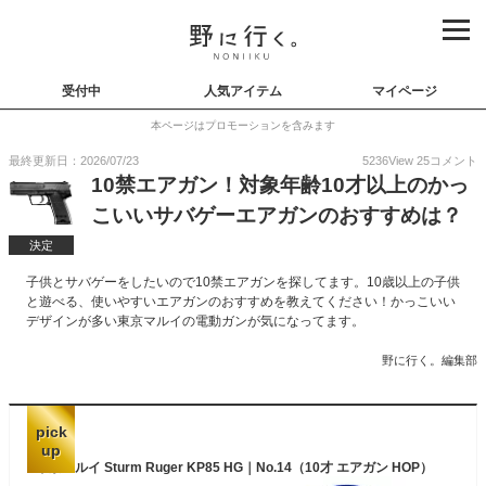
受付中
人気アイテム
マイページ
本ページはプロモーションを含みます
最終更新日：2026/07/23
5236
View
25
コメント
10禁エアガン！対象年齢10才以上のかっ
こいいサバゲーエアガンのおすすめは？
決定
子供とサバゲーをしたいので10禁エアガンを探してます。10歳以上の子供
と遊べる、使いやすいエアガンのおすすめを教えてください！かっこいい
デザインが多い東京マルイの電動ガンが気になってます。
野に行く。編集部
pick
up
東京マルイ Sturm Ruger KP85 HG｜No.14（10才 エアガン HOP）