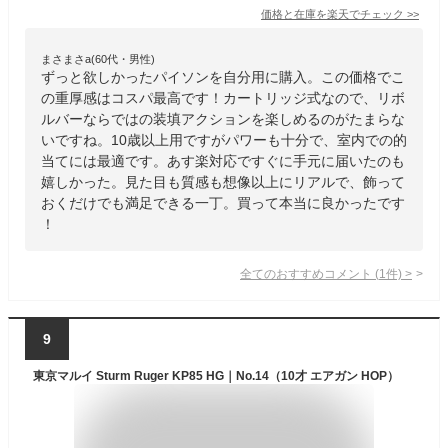
価格と在庫を
楽天
でチェック
>>
まさまさa(60代・男性)
ずっと欲しかったパイソンを自分用に購入。この価格でこ
の重厚感はコスパ最高です！カートリッジ式なので、リボ
ルバーならではの装填アクションを楽しめるのがたまらな
いですね。10歳以上用ですがパワーも十分で、室内での的
当てには最適です。あす楽対応ですぐに手元に届いたのも
嬉しかった。見た目も質感も想像以上にリアルで、飾って
おくだけでも満足できる一丁。買って本当に良かったです
！
全てのおすすめコメント
(
1
件)
>
9
東京マルイ Sturm Ruger KP85 HG｜No.14（10才 エアガン HOP）