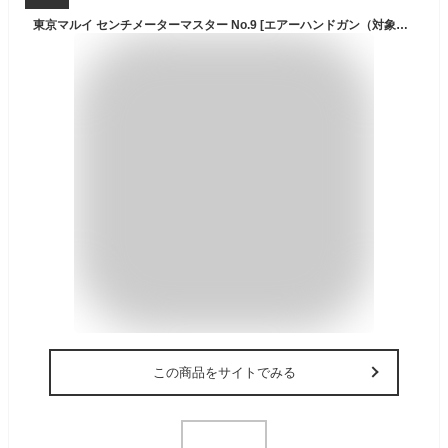
東京マルイ センチメーターマスター No.9 [エアーハンドガン（対象年令10才以上）] サバゲー エアガン ハンドガン カラス 害鳥 スズメ ネズミ退治 コスプレ 小道具 威力 飛距離 精度 重厚感 安全装置 コッキング エアコキ
この商品をサイトでみる