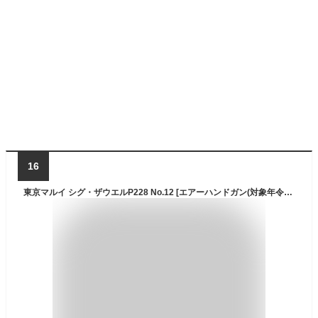
16
東京マルイ シグ・ザウエルP228 No.12 [エアーハンドガン(対象年令10才以上)] サバゲー エアガン おもちゃ ハンドガン カラス 害鳥 スズメ ネズミ退治 コスプレ 小道具 威力 飛距離 精度 重厚感 クリスマス 誕生日 安全装置 コッキング エアコキ