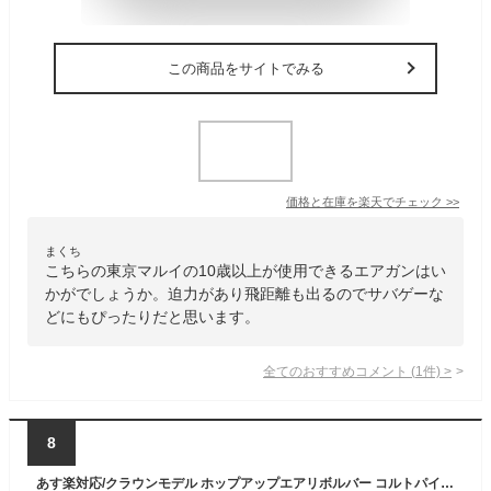
この商品をサイトでみる
価格と在庫を
楽天
でチェック
>>
まくち
こちらの東京マルイの10歳以上が使用できるエアガンはい
かがでしょうか。迫力があり飛距離も出るのでサバゲーな
どにもぴったりだと思います。
全てのおすすめコメント
(
1
件)
>
8
あす楽対応/クラウンモデル ホップアップエアリボルバー コルトパイソン 6インチ 10才以上用 エアガン ブラック