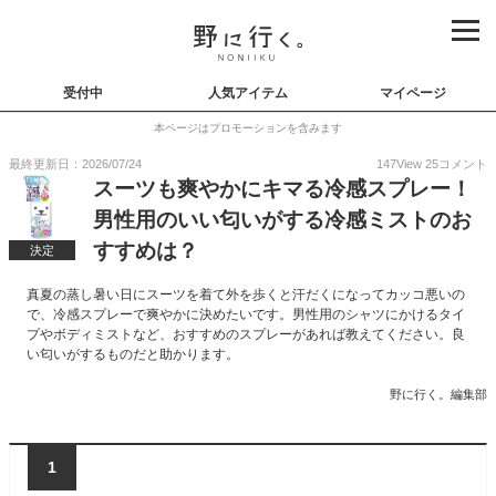
受付中
人気アイテム
マイページ
本ページはプロモーションを含みます
最終更新日：2026/07/24
147
View
25
コメント
スーツも爽やかにキマる冷感スプレー！
男性用のいい匂いがする冷感ミストのお
すすめは？
決定
真夏の蒸し暑い日にスーツを着て外を歩くと汗だくになってカッコ悪いの
で、冷感スプレーで爽やかに決めたいです。男性用のシャツにかけるタイ
プやボディミストなど、おすすめのスプレーがあれば教えてください。良
い匂いがするものだと助かります。
野に行く。編集部
1