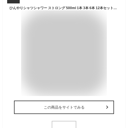
ひんやりシャツシャワー ストロング 500ml 1本 3本 6本 12本セットミントの香り グレープフルーツの香り 極冷 本体 ボトル 冷感スプレー シーツ 衣服 洋服 スーツ ユニフォーム スポーツ ミスト 冷却 涼感 クール ひんやり 暑さ対策 夏
この商品をサイトでみる