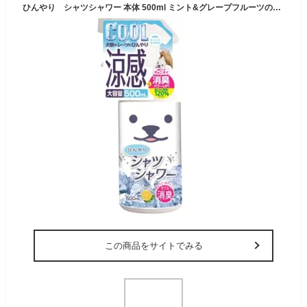
ひんやり シャツシャワー 本体 500ml ミント&グレープフルーツの香り 涼感&除菌消臭（4944134029642）※パッケージ変更の場合あり
この商品をサイトでみる