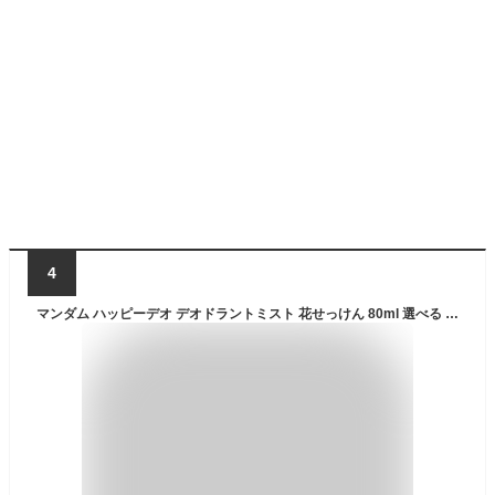
4
マンダム ハッピーデオ デオドラントミスト 花せっけん 80ml 選べる 汗 冷却 グッズ 殺菌成分 ミスト メンズ 脇 制汗剤スプレー 冷却スプレー 衣類用 熱中症対策グッズ 長時間 工事現場 農作業 マンダムハッピーデオ