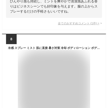
ひんやり感も持続し、ミントを爽やかで清潔感あふれる香
りはビジネスシーンでも好印象を与えます。服の上からス
プレーするだけの手軽さもいいですね。
全てのおすすめコメント
(
1
件)
>
8
冷感 スプレー ミスト 肌に直接 暑さ対策 冷却 ボディローション ボディスプレー ボディミスト デオドラント 冷感グッズ におい 消臭 加齢臭 しみない 虫除け アイスミント スキンケア クールミスト カペラビューティー SHIRO BLUE