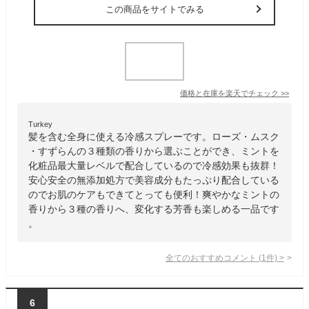
この商品をサイトでみる
価格と在庫を
楽天
でチェック
>>
Turkey
髪を含む全身に使える冷感スプレーです。ローズ・ムスク
・すずらんの３種類の香りから選ぶことができ、ミントを
化粧品最大量レベルで配合しているので冷感効果も抜群！
安心安全の無添加処方で美容成分もたっぷり配合している
のでお肌のケアもできてとっても便利！爽やかなミントの
香りから３種の香りへ、変化する芳香も楽しめる一品です
。
全てのおすすめコメント
(
1
件)
>
6