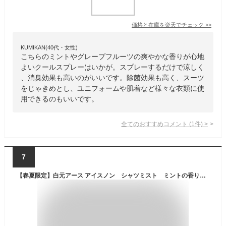
価格と在庫を
楽天
でチェック
>>
KUMIKAN(40代・女性)
こちらのミントやグレープフルーツの爽やかな香りが心地
よいクールスプレーはいかが。スプレーするだけで涼しく
、消臭効果も高いのがいいです。除菌効果も高く、スーツ
をじゃきめとし、ユニフォームや肌着など様々な衣類に使
用できるのもいいです。
全てのおすすめコメント
(
1
件)
>
7
【春夏限定】白元アース アイスノン シャツミスト ミントの香り 大容量 300ml （衣類用 冷却スプレー）(4902407024343)※無くなり次第終了