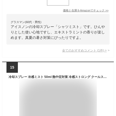
価格と在庫を
Amazon
でチェック
>>
グラスマン(60代・男性)
アイスノンの冷却スプレー「シャツミスト」です。ひんや
りとした使い心地ですし、エキストラミントの香りが楽し
めます。真夏の暑さ対策にぴったりですよ。
全てのおすすめコメント
(
1
件)
>
15
冷却スプレー 冷感ミスト 50ml 熱中症対策 冷感ストロング クールスプレー 夏のクールスプレー 小型 軽量 急冷スプレー 瞬間冷却 長持ち 凍結スプレー 顔用冷却スプレー 衣類ミスト冷却 携帯用 冷感スプレー 顔 体 首 高温緩和 冷却&蚊よけ 夏 衣服/靴/靴下/帽子兼用 (冷却&蚊よけ50ml*4)