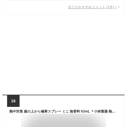
全てのおすすめコメント
(
1
件)
>
16
熱中対策 服の上から極寒スプレー ミニ 無香料 93mL ＊小林製薬 熱中対策 冷却スプレー コールドスプレー 熱中症 暑さ対策