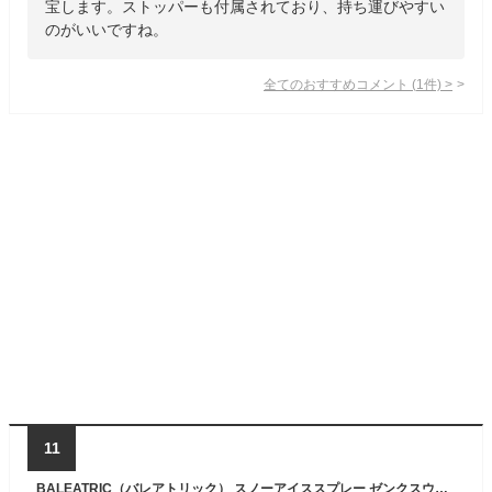
宝します。ストッパーも付属されており、持ち運びやすい
のがいいですね。
全てのおすすめコメント
(
1
件)
>
11
BALEATRIC（バレアトリック） スノーアイススプレー ゼンクスウー16 ＜タンジェリンウーロンの香り＞ 冷感スプレー ひんやり 冷たい 暑さ対策 熱中症 夏 メンズ香水 メンズフレグランス ウーロン 烏龍茶 KW chm[ラッピング不可]