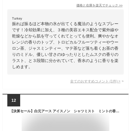
価格と在庫を
楽天
でチェック
>>
Turkey
振れば振るほど本物の氷が出てくる魔法のようなスプレー
です！冷却効果に加え、３種の美容エキス配合で紫外線や
乾燥などから肌を守ってくれてとっても便利。爽やかなオ
レンジの香りのトップ、トロピカルフルーツティーやウー
ロン茶、ジャスミンティー、マテ茶など落ち着くお茶の香
りのミドル、優しい甘さのゆったりとしたムスクの香りの
ラスト、と３段階に分かれていて、香水のように香りを楽
しめます。
全てのおすすめコメント
(
1
件)
>
12
【決算セール】白元アース アイスノン シャツミスト ミントの香り 大容量 300ml （衣類用 冷却スプレー）(4902407024343)※無くなり次第終了