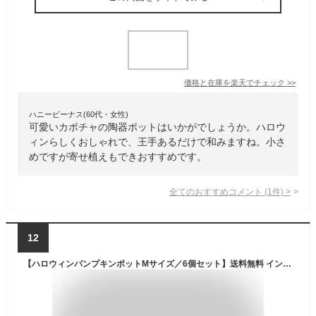
価格と在庫を
楽天
でチェック
>>
ハニービーナス(60代・女性)
可愛いカボチャの陶器ポットはいかがでしょうか。ハロウ
ィンらしくおしゃれで、王手あるだけで和みますね。小さ
めですが寄せ植えもできおすすめです。
全てのおすすめコメント
(
1
件)
>
12
【ハロウィンパンプキンポットMサイズ／6個セット】送料無料 インテリア イベント HALLOWEEN ハロウィンアレンジ カップ 小物入れ フラワーアレンジメント 多肉植物 まとめ買い ガーデニング プラントポット 陶器 植木鉢 3号 カボチャ