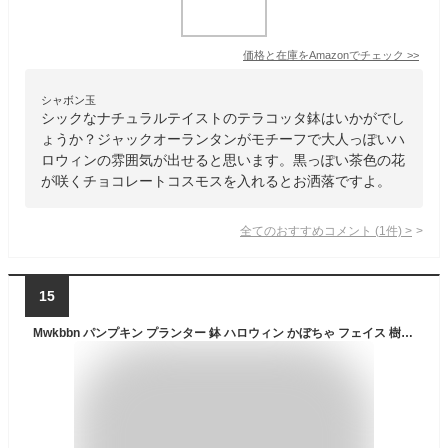
価格と在庫を
Amazon
でチェック
>>
シャボン玉
シックなナチュラルテイストのテラコッタ鉢はいかがでし
ょうか？ジャックオーランタンがモチーフで大人っぽいハ
ロウィンの雰囲気が出せると思います。黒っぽい茶色の花
が咲くチョコレートコスモスを入れるとお洒落ですよ。
全てのおすすめコメント
(
1
件)
>
15
Mwkbbn パンプキン プランター 鉢 ハロウィン かぼちゃ フェイス 樹脂製 かぼちゃの顔 樹脂製 花瓶 ハロウィン 植木鉢 かぼちゃ 花瓶 植木鉢 鉢 容器 観葉花瓶 屋内 屋外 植物用