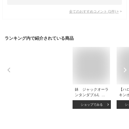
全てのおすすめコメント
(
1
件)
>
ランキング内で紹介されている商品
鉢 ジャックオーラ
【ハ
ンタンダブルL グ
キン
リーン×ライトブラ
／6
ショップでみる
シ
ウン ハロウィン
無料 
植木鉢 観葉植物
ベン
関東当日便
HAL
ウィ
ップ 