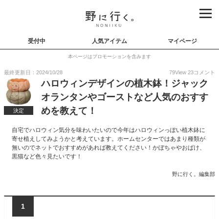
受付中
人気アイテム
マイページ
本ページはプロモーションを含みます
最終更新日：2024/10/28
79
View
23
コメント
ハロウィンデザインの植木鉢！ジャック
オランタンやゴーストなど人気のおすす
めを教えて！
決定
自宅でハロウィン気分を味わいたいので今年はハロウィンっぽい植木鉢に
寄せ植えしてみようかと考えています。ホームセンターではあまり種類が
無いのでネットでおすすめがあれば教えてください！かぼちゃやおばけ、
黒猫など色々見たいです！
野に行く。編集部
1