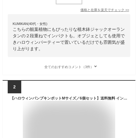
価格と在庫を
楽天
でチェック
>>
KUMIKAN(40代・女性)
こちらの観葉植物にもぴったりな植木鉢ジャックオーラン
タンの２段重ねでインパクトも。オブジェとしても使用で
きハロウィンパーティーで置いているだけでも雰囲気が盛
り上がります。
全てのおすすめコメント（3件）
2
【ハロウィンパンプキンポットMサイズ／6個セット】送料無料 インテリア イベント HALLOWEEN ハロウィンアレンジ カップ 小物入れ フラワーアレンジメント 多肉植物 まとめ買い ガーデニング プラントポット 植木鉢 3号