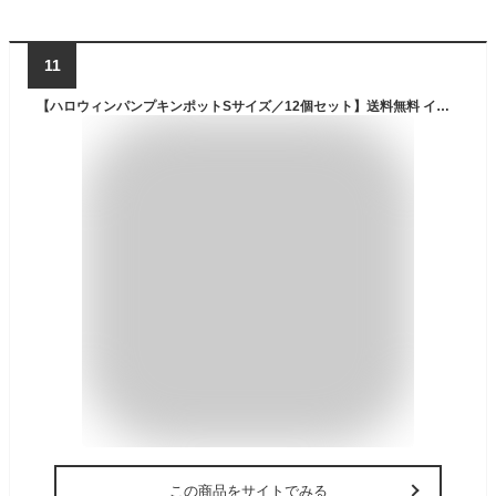
11
【ハロウィンパンプキンポットSサイズ／12個セット】送料無料 インテリア イベント HALLOWEEN ハロウィンアレンジ カップ 小物入れ フラワーアレンジメント 多肉植物 まとめ買い ガーデニング プラントポット 植木鉢 2号
この商品をサイトでみる