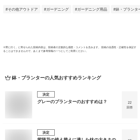
ワー
その他アウトドア
ガーデニング
ガーデニング用品
鉢・プランタ
多肉
い ガ
ラン
鉢 3
※
野に行く。
に寄せられた投稿内容は、投稿者の主観的な感想・コメントを含みます。 投稿の信憑性・正確性を保証す
ることはできませんので、あくまで参考情報の一つとしてご利用ください。
鉢・プランター
の人気おすすめランキング
決定
グレーのプランターのおすすめは？
22
回答
決定
紫陽花の植え替えに適した鉢の大きさの