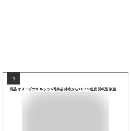
4
現品 オリーブの木 ルッカ 6号鉢苗 鉢底から110cm程度 開帳型 観葉植物 屋外 鉢植え 室内 おしゃれな室内インテリア 結婚祝い 新築祝い 玄関 ベランダ プレゼント ギフト