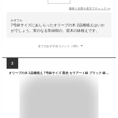
価格と在庫を
楽天
でチェック
>>
かずフル
7号鉢サイズにあしらったオリーブの木 2品種植えはいか
がでしょう。実のなる常緑樹の、苗木の鉢植えです。
全てのおすすめコメント（3件）
2
オリーブの木 2品種植え 7号鉢サイズ 黒色 セラアート鉢 ブラック 鉢植え 苗木 送料無料 薫る花 庭木 シンボルツリー 常緑樹 中型 小型