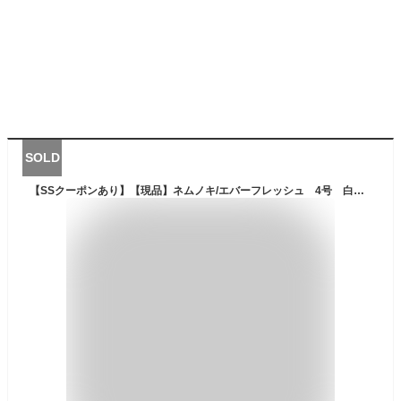
SOLD
【SSクーポンあり】【現品】ネムノキ/エバーフレッシュ 4号 白鉢（1〜4）【選べる観葉植物】【観葉植物/インテリア/おしゃれ/ナチュラル/鉢植え/贈り物/楽天/通販/スモールサイズ/ホワイト/常緑樹/人気商品/再入荷】