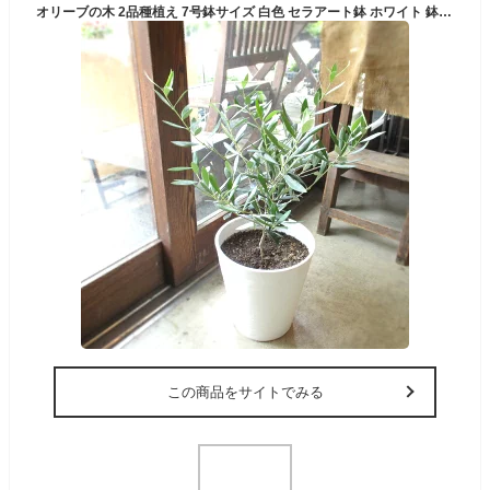
オリーブの木 2品種植え 7号鉢サイズ 白色 セラアート鉢 ホワイト 鉢植え 苗木 送料無料 薫る花 庭木 シンボルツリー 常緑樹 中型 小型
この商品をサイトでみる