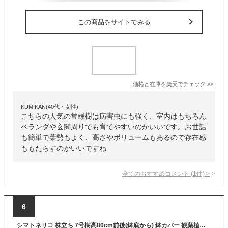
この商品をサイトでみる
価格と在庫を
楽天
でチェック
>>
KUMIKAN(40代・女性)
こちらの人気の常緑樹は病害虫にも強く、室内はもちろん
ベランダや玄関周りでも育てやすいのがいいです。お世話
も簡単で葉勢もよく、高さやボリュームもあるので存在感
ももたらすのがいいですね
全てのおすすめコメント
(
1
件)
>
6
シマトネリコ 株立ち 7号樹高80cm前後(鉢底から) 鉢カバー 観葉植物 外用 シンボルツリー 庭木 植木 常緑樹 常緑高木 鉢植え ラスターポット【送料無料】