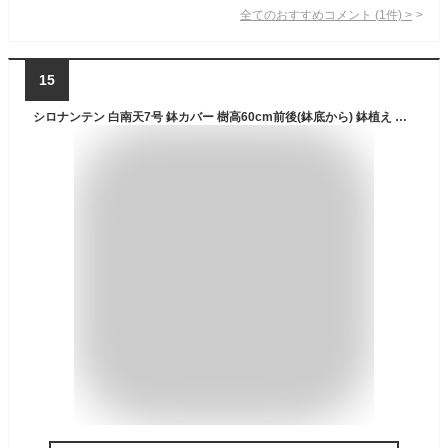
全てのおすすめコメント
(
1
件)
>
15
シロナンテン 白南天7号 鉢カバー 樹高60cm前後(鉢底から) 鉢植え なんてん 屋外用 観葉植物 外用 ベランダ 庭木 植木 常緑樹 常緑低木【送料無料】