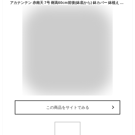
アカナンテン 赤南天 7号 樹高60cm前後(鉢底から) 鉢カバー 鉢植え 庭木 植木 常緑樹 常緑低木【送料無料】
この商品をサイトでみる