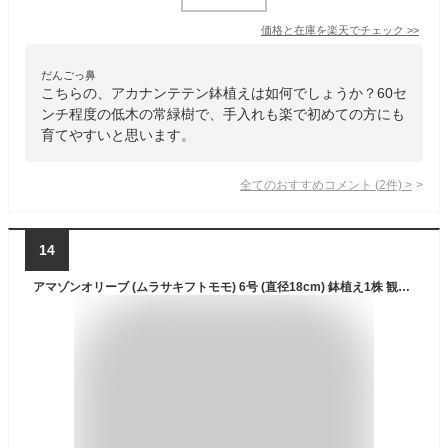
価格と在庫を
楽天
でチェック
>>
だんごっ鼻
こちらの、アカナンテテン鉢植えは如何でしょうか？60セ
ンチ程度の低木の常緑樹で、手入れも楽で初めての方にも
育てやすいと思います。
全てのおすすめコメント
(
2
件)
>
14
アマゾンオリーブ (ムラサキフトモモ) 6号 (直径18cm) 鉢植え1株 観葉植物 インテリア 常緑高木 家庭樹 シンボルツリー