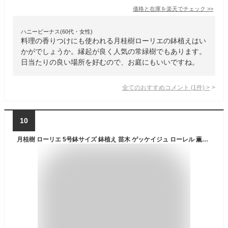
価格と在庫を
楽天
でチェック
>>
ハニービーナス(60代・女性)
料理の香りつけにも使われる月桂樹ローリエの鉢植えはい
かがでしょうか。縁起が良く人気の常緑樹でもあります。
日当たりの良い場所を好むので、お庭にもいいですね。
全てのおすすめコメント
(
1
件)
>
10
月桂樹 ローリエ 5号鉢サイズ 鉢植え 苗木 ゲッケイジュ ローレル 薫る花 庭木 植木 花木 シンボルツリー 常緑樹 ガーデニング 園芸