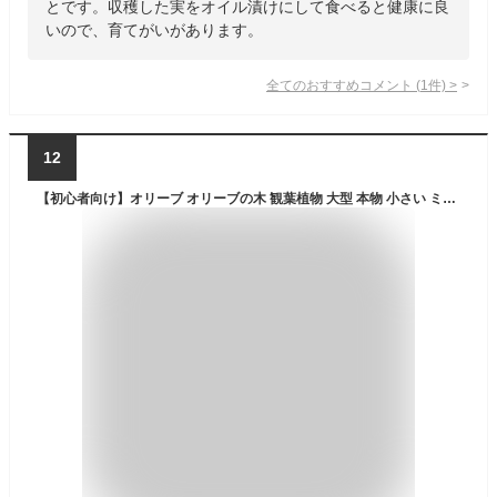
とです。収穫した実をオイル漬けにして食べると健康に良
いので、育てがいがあります。
全てのおすすめコメント
(
1
件)
>
12
【初心者向け】オリーブ オリーブの木 観葉植物 大型 本物 小さい ミニ 鉢植え アクアプラントポット 4号鉢 5号鉢 シンボルツリー 常緑樹 受け皿付き 育てやすい 初心者向け 新築 開店 結婚祝い 誕生日 プレゼント ギフト インテリア おしゃれ