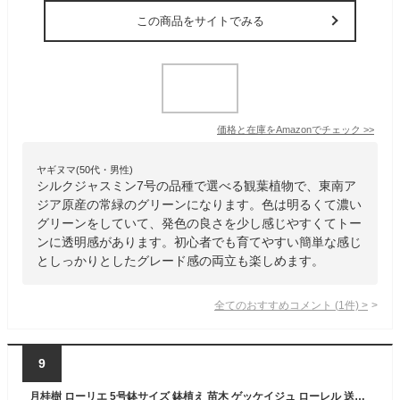
この商品をサイトでみる
価格と在庫を
Amazon
でチェック
>>
ヤギヌマ(50代・男性)
シルクジャスミン7号の品種で選べる観葉植物で、東南ア
ジア原産の常緑のグリーンになります。色は明るくて濃い
グリーンをしていて、発色の良さを少し感じやすくてトー
ンに透明感があります。初心者でも育てやすい簡単な感じ
としっかりとしたグレード感の両立も楽しめます。
全てのおすすめコメント
(
1
件)
>
9
月桂樹 ローリエ 5号鉢サイズ 鉢植え 苗木 ゲッケイジュ ローレル 送料無料 薫る花 庭木 植木 花木 シンボルツリー 常緑樹 ガーデニング 園芸