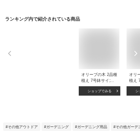
ランキング内で紹介されている商品
オリーブの木 2品種
オリー
植え 7号鉢サイズ
植え 
白色 セラアート鉢
黒色
ショップでみる
シ
ホワイト 鉢植え 苗
ブラッ
木 送料無料 薫る花
木 送
庭木 シンボルツリ
庭木
ー 常緑樹 中型 小型
ー 常
その他アウトドア
ガーデニング
ガーデニング用品
その他ガーデ